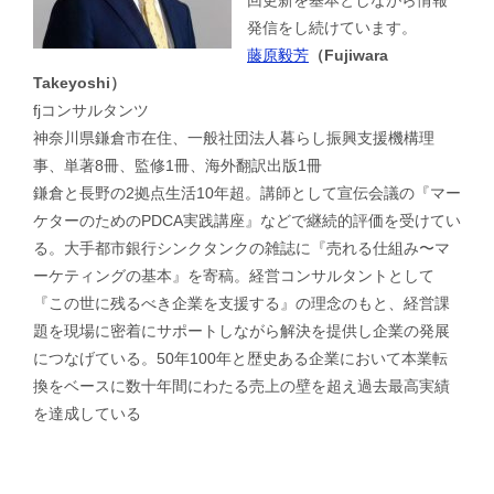
回更新を基本としながら情報
発信をし続けています。
藤原毅芳
（Fujiwara
Takeyoshi）
fjコンサルタンツ
神奈川県鎌倉市在住、一般社団法人暮らし振興支援機構理
事、単著8冊、監修1冊、海外翻訳出版1冊
鎌倉と長野の2拠点生活10年超。講師として宣伝会議の『マー
ケターのためのPDCA実践講座』などで継続的評価を受けてい
る。大手都市銀行シンクタンクの雑誌に『売れる仕組み〜マ
ーケティングの基本』を寄稿。経営コンサルタントとして
『この世に残るべき企業を支援する』の理念のもと、経営課
題を現場に密着にサポートしながら解決を提供し企業の発展
につなげている。50年100年と歴史ある企業において本業転
換をベースに数十年間にわたる売上の壁を超え過去最高実績
を達成している