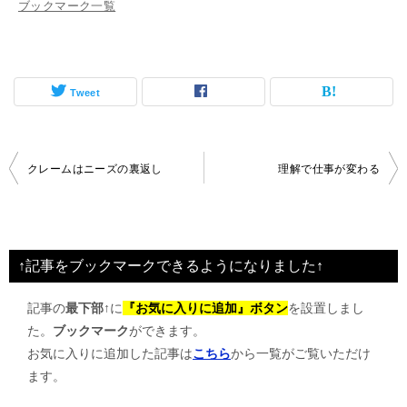
ブックマーク一覧
Tweet
投
クレームはニーズの裏返し
理解で仕事が変わる
稿
ナ
ビ
↑記事をブックマークできるようになりました↑
ゲ
記事の
最下部↑
に
『お気に入りに追加』ボタン
を設置しまし
ー
た。
ブックマーク
ができます。
シ
お気に入りに追加した記事は
こちら
から一覧がご覧いただけ
ョ
ます。
ン