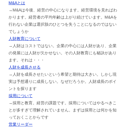
M&Aとは
→M&Aは今後、経営の中心になります。経営環境を見ればわ
かります。経営者の平均年齢は上がり続けています。M&Aを
行わない企業は選択肢のひとつを失うことになるのではない
でしょうか
人財教育について
→人財はコストではない。企業の中心には人財があり、企業
の発展には人財が欠かせない。その人財教育にも秘訣があり
ます。それは・・・
人財を成長させる
→人財を成長させたいという希望と期待は大きい。しかし現
実は予想通りに成長しない。なぜだろうか。人財成長のポイ
ントを探ります
採用について
→採用と教育。経営の課題です。採用についてはやるべきこ
とが多すぎて理解されていません。まずは採用とは何かを知
っておくことからです
営業リーダー