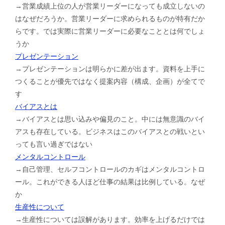
→営業成績上位の人が営業リーダーになっても成立しないの
はなぜだろうか。営業リーダーに求められるものが特有だか
らです。では実際に営業リーダーに必要なこととは何でしょ
うか
プレゼンテーション
→プレゼンテーションは明らかに差が出ます。資料を上手に
つくることが優先ではなく提案内容（構成、企画）が全てで
す
バイアスとは
→バイアスとは思い込みや偏見のこと。中には無意識のバイ
アスも存在している。ビジネスはこのバイアスとの戦いとい
っても言い過ぎではない
メンタルコントロール
→自己管理、セルフコントロールのカギはメンタルコントロ
ール。これができる人ほど仕事の結果は比例している。なぜ
か
生産性について
→生産性については誤解があります。効率を上げるだけでは