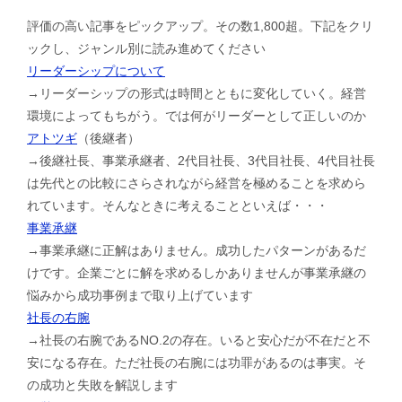
評価の高い記事をピックアップ。その数1,800超。下記をクリ
ックし、ジャンル別に読み進めてください
リーダーシップについて
→リーダーシップの形式は時間とともに変化していく。経営
環境によってもちがう。では何がリーダーとして正しいのか
アトツギ
（後継者）
→後継社長、事業承継者、2代目社長、3代目社長、4代目社長
は先代との比較にさらされながら経営を極めることを求めら
れています。そんなときに考えることといえば・・・
事業承継
→事業承継に正解はありません。成功したパターンがあるだ
けです。企業ごとに解を求めるしかありませんが事業承継の
悩みから成功事例まで取り上げています
社長の右腕
→社長の右腕であるNO.2の存在。いると安心だが不在だと不
安になる存在。ただ社長の右腕には功罪があるのは事実。そ
の成功と失敗を解説します