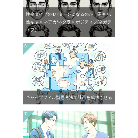
性格タイプの4パターンになるのか（陽キャ/
陰キャ × ネアカ/ネクラ × ポジティブ/ネガテ
ィブ）
ギャップフィル型思考法で計画を成功させる