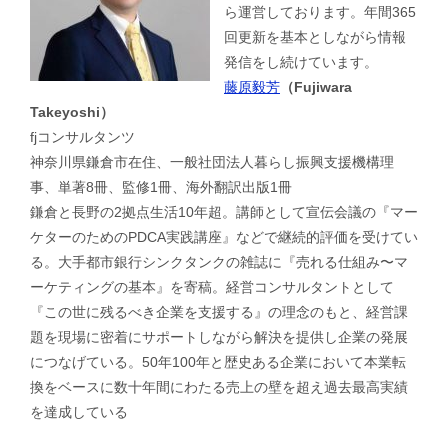
ら運営しております。年間365
回更新を基本としながら情報
発信をし続けています。
藤原毅芳
（Fujiwara
Takeyoshi）
fjコンサルタンツ
神奈川県鎌倉市在住、一般社団法人暮らし振興支援機構理
事、単著8冊、監修1冊、海外翻訳出版1冊
鎌倉と長野の2拠点生活10年超。講師として宣伝会議の『マー
ケターのためのPDCA実践講座』などで継続的評価を受けてい
る。大手都市銀行シンクタンクの雑誌に『売れる仕組み〜マ
ーケティングの基本』を寄稿。経営コンサルタントとして
『この世に残るべき企業を支援する』の理念のもと、経営課
題を現場に密着にサポートしながら解決を提供し企業の発展
につなげている。50年100年と歴史ある企業において本業転
換をベースに数十年間にわたる売上の壁を超え過去最高実績
を達成している