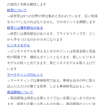
の成功と失敗を解説します
経営について
→経営学は6つの分野の寄せ集めと言われています。広い領域
をカバーしなければなりません。そのポイントを網羅します
経営には優先順位がある
→経営には優先順位があります。プライオリティです。どこ
から手をつけるのかがカギになります
ビジネスモデル
→ビジネスモデルを考えるときのポイントは投資金額と収益
性の関連です。継続もポイントとなります。新しいビジネス
モデルが続々と出てきます。新ビジネスモデルを取り上げて
います
マーケティングのヒント
→マーケティングは事例研究である。事例を自分の中に取り
込んだ人だけが勝てる世界。しかも事例研究はおもしろい
商品開発について
→商品開発は得意な企業とそうでない企業にはっきり分かれ
ます。得意な企業には学ぶものが多い。商品開発のコツに迫