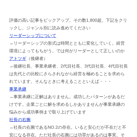
評価の高い記事をピックアップ。その数1,800超。下記をクリ
ックし、ジャンル別に読み進めてください
リーダーシップについて
→リーダーシップの形式は時間とともに変化していく。経営
環境によってもちがう。では何がリーダーとして正しいのか
アトツギ
（後継者）
→後継社長、事業承継者、2代目社長、3代目社長、4代目社長
は先代との比較にさらされながら経営を極めることを求めら
れています。そんなときに考えることといえば・・・
事業承継
→事業承継に正解はありません。成功したパターンがあるだ
けです。企業ごとに解を求めるしかありませんが事業承継の
悩みから成功事例まで取り上げています
社長の右腕
→社長の右腕であるNO.2の存在。いると安心だが不在だと不
安になる存在。ただ社長の右腕には功罪があるのは事実。そ