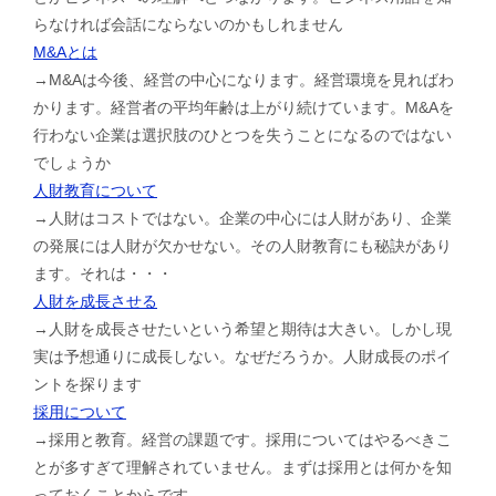
らなければ会話にならないのかもしれません
M&Aとは
→M&Aは今後、経営の中心になります。経営環境を見ればわ
かります。経営者の平均年齢は上がり続けています。M&Aを
行わない企業は選択肢のひとつを失うことになるのではない
でしょうか
人財教育について
→人財はコストではない。企業の中心には人財があり、企業
の発展には人財が欠かせない。その人財教育にも秘訣があり
ます。それは・・・
人財を成長させる
→人財を成長させたいという希望と期待は大きい。しかし現
実は予想通りに成長しない。なぜだろうか。人財成長のポイ
ントを探ります
採用について
→採用と教育。経営の課題です。採用についてはやるべきこ
とが多すぎて理解されていません。まずは採用とは何かを知
っておくことからです