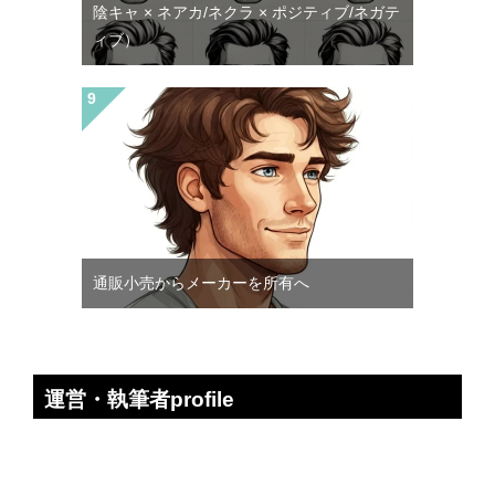
陰キャ × ネアカ/ネクラ × ポジティブ/ネガテ
ィブ）
通販小売からメーカーを所有へ
運営・執筆者profile