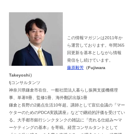
この情報マガジンは2011年か
ら運営しております。年間365
回更新を基本としながら情報
発信をし続けています。
藤原毅芳
（Fujiwara
Takeyoshi）
fjコンサルタンツ
神奈川県鎌倉市在住、一般社団法人暮らし振興支援機構理
事、単著8冊、監修1冊、海外翻訳出版1冊
鎌倉と長野の2拠点生活10年超。講師として宣伝会議の『マー
ケターのためのPDCA実践講座』などで継続的評価を受けてい
る。大手都市銀行シンクタンクの雑誌に『売れる仕組み〜マ
ーケティングの基本』を寄稿。経営コンサルタントとして