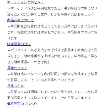
マーケティングのヒント
→マーケティングは事例研究である。事例を自分の中に取り
込んだ人だけが勝てる世界。しかも事例研究はおもしろい
商品開発について
→商品開発は得意な企業とそうでない企業にはっきり分かれ
ます。得意な企業には学ぶものが多い。商品開発のコツに迫
ります
組織運営のコツ
→ビジネスモデルが完成すれば残りは実践する組織だけで完
成します。組織稼働率を上げる仕組みです。稼働率を上昇さ
せる組織運営のコツとは何か
営業のヒント
→営業は成功パターンを広げ対応力の拡大を達成すると結果
が急増します。そこにある営業のヒントとは
営業スキル
→営業スキルは明確にしていない企業もあります。しかし必
要な営業スキルは決まっています。その営業スキルとは
価格設定のノウハウ