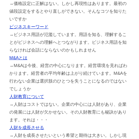
→価格設定に正解はない。しかし再現性はあります。最初の
値段設定をするとやり直しができない。そんなコツを知りた
いですか
ビジネスキーワード
→ビジネス用語が氾濫しています。用語を知る、理解するこ
とがビジネスへの理解へとつながります。ビジネス用語を知
らなければ会話にならないのかもしれません
M&Aとは
→M&Aは今後、経営の中心になります。経営環境を見ればわ
かります。経営者の平均年齢は上がり続けています。M&Aを
行わない企業は選択肢のひとつを失うことになるのではない
でしょうか
人財教育について
→人財はコストではない。企業の中心には人財があり、企業
の発展には人財が欠かせない。その人財教育にも秘訣があり
ます。それは・・・
人財を成長させる
→人財を成長させたいという希望と期待は大きい。しかし現