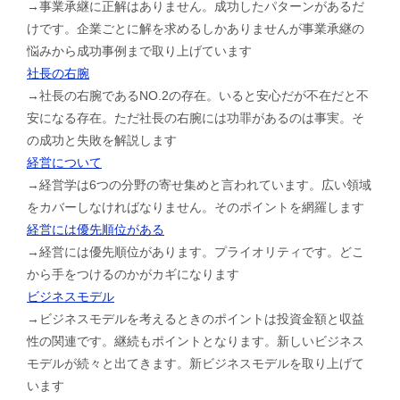
→事業承継に正解はありません。成功したパターンがあるだ
けです。企業ごとに解を求めるしかありませんが事業承継の
悩みから成功事例まで取り上げています
社長の右腕
→社長の右腕であるNO.2の存在。いると安心だが不在だと不
安になる存在。ただ社長の右腕には功罪があるのは事実。そ
の成功と失敗を解説します
経営について
→経営学は6つの分野の寄せ集めと言われています。広い領域
をカバーしなければなりません。そのポイントを網羅します
経営には優先順位がある
→経営には優先順位があります。プライオリティです。どこ
から手をつけるのかがカギになります
ビジネスモデル
→ビジネスモデルを考えるときのポイントは投資金額と収益
性の関連です。継続もポイントとなります。新しいビジネス
モデルが続々と出てきます。新ビジネスモデルを取り上げて
います