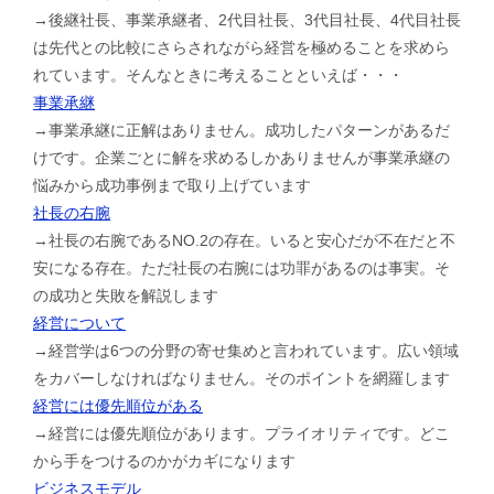
→後継社長、事業承継者、2代目社長、3代目社長、4代目社長
は先代との比較にさらされながら経営を極めることを求めら
れています。そんなときに考えることといえば・・・
事業承継
→事業承継に正解はありません。成功したパターンがあるだ
けです。企業ごとに解を求めるしかありませんが事業承継の
悩みから成功事例まで取り上げています
社長の右腕
→社長の右腕であるNO.2の存在。いると安心だが不在だと不
安になる存在。ただ社長の右腕には功罪があるのは事実。そ
の成功と失敗を解説します
経営について
→経営学は6つの分野の寄せ集めと言われています。広い領域
をカバーしなければなりません。そのポイントを網羅します
経営には優先順位がある
→経営には優先順位があります。プライオリティです。どこ
から手をつけるのかがカギになります
ビジネスモデル