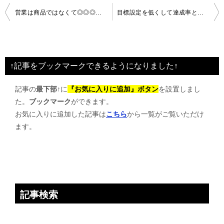
投
営業は商品ではなくて◎◎◎◎を持って行くこと
目標設定を低くして達成率という評価を上げても
稿
ナ
ビ
↑記事をブックマークできるようになりました↑
ゲ
記事の
最下部↑
に
『お気に入りに追加』ボタン
を設置しまし
ー
た。
ブックマーク
ができます。
シ
お気に入りに追加した記事は
こちら
から一覧がご覧いただけ
ョ
ます。
ン
記事検索