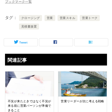
ブックマーク一覧
タグ
クロージング
営業
営業スキル
営業トーク
見積書放置
Tweet
関連記事
不況が来たときではなく不況が
営業リーダーが次に考える戦略
来る前に営業パーソンが準備で
きること