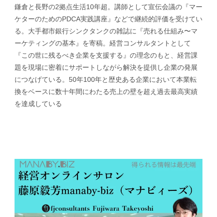
鎌倉と長野の2拠点生活10年超。講師として宣伝会議の『マー
ケターのためのPDCA実践講座』などで継続的評価を受けてい
る。大手都市銀行シンクタンクの雑誌に『売れる仕組み〜マ
ーケティングの基本』を寄稿。経営コンサルタントとして
『この世に残るべき企業を支援する』の理念のもと、経営課
題を現場に密着にサポートしながら解決を提供し企業の発展
につなげている。50年100年と歴史ある企業において本業転
換をベースに数十年間にわたる売上の壁を超え過去最高実績
を達成している