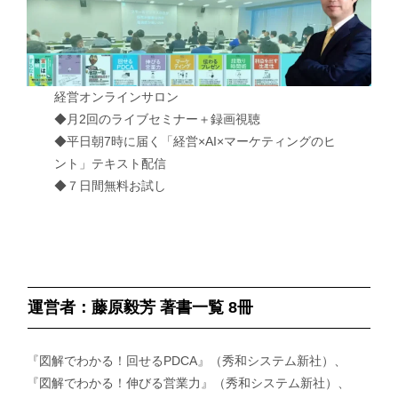
経営オンラインサロン
◆月2回のライブセミナー＋録画視聴
◆平日朝7時に届く「経営×AI×マーケティングのヒ
ント」テキスト配信
◆７日間無料お試し
運営者：藤原毅芳 著書一覧 8冊
『図解でわかる！回せるPDCA』（秀和システム新社）、
『図解でわかる！伸びる営業力』（秀和システム新社）、