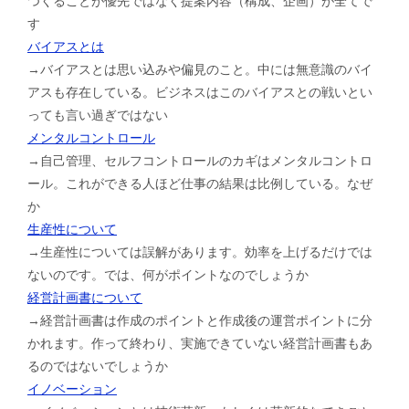
つくることが優先ではなく提案内容（構成、企画）が全てで
す
バイアスとは
→バイアスとは思い込みや偏見のこと。中には無意識のバイ
アスも存在している。ビジネスはこのバイアスとの戦いとい
っても言い過ぎではない
メンタルコントロール
→自己管理、セルフコントロールのカギはメンタルコントロ
ール。これができる人ほど仕事の結果は比例している。なぜ
か
生産性について
→生産性については誤解があります。効率を上げるだけでは
ないのです。では、何がポイントなのでしょうか
経営計画書について
→経営計画書は作成のポイントと作成後の運営ポイントに分
かれます。作って終わり、実施できていない経営計画書もあ
るのではないでしょうか
イノベーション