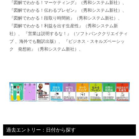
『図解でわかる！マーケティング』（秀和システム新社）、
『図解でわかる！伝わるプレゼン』（秀和システム新社）、
『図解でわかる！段取り時間術』（秀和システム新社）、
『図解でわかる！利益を出す生産性』（秀和システム新
社）、 『営業は説明するな！』（ソフトバンククリエイティ
ブ 、海外でも翻訳出版）、 『ビジネス・スキルズベーシッ
ク 発想術』（秀和システム新社）、
過去エントリー：日付から探す