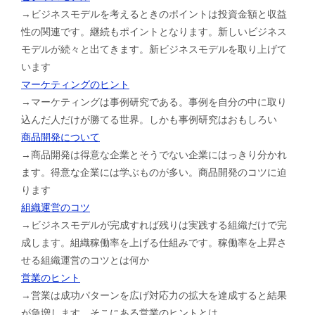
→ビジネスモデルを考えるときのポイントは投資金額と収益
性の関連です。継続もポイントとなります。新しいビジネス
モデルが続々と出てきます。新ビジネスモデルを取り上げて
います
マーケティングのヒント
→マーケティングは事例研究である。事例を自分の中に取り
込んだ人だけが勝てる世界。しかも事例研究はおもしろい
商品開発について
→商品開発は得意な企業とそうでない企業にはっきり分かれ
ます。得意な企業には学ぶものが多い。商品開発のコツに迫
ります
組織運営のコツ
→ビジネスモデルが完成すれば残りは実践する組織だけで完
成します。組織稼働率を上げる仕組みです。稼働率を上昇さ
せる組織運営のコツとは何か
営業のヒント
→営業は成功パターンを広げ対応力の拡大を達成すると結果
が急増します。そこにある営業のヒントとは