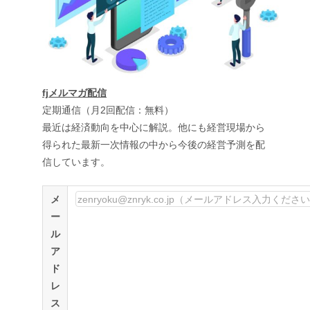
fjメルマガ配信
定期通信（月2回配信：無料）
最近は経済動向を中心に解説。他にも経営現場から
得られた最新一次情報の中から今後の経営予測を配
信しています。
メ
ー
ル
ア
ド
レ
ス