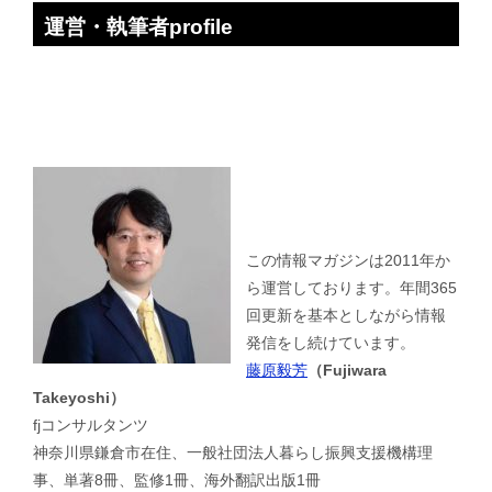
運営・執筆者profile
この情報マガジンは2011年か
ら運営しております。年間365
回更新を基本としながら情報
発信をし続けています。
藤原毅芳
（Fujiwara
Takeyoshi）
fjコンサルタンツ
神奈川県鎌倉市在住、一般社団法人暮らし振興支援機構理
事、単著8冊、監修1冊、海外翻訳出版1冊