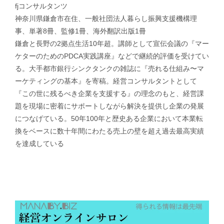
fjコンサルタンツ
神奈川県鎌倉市在住、一般社団法人暮らし振興支援機構理
事、単著8冊、監修1冊、海外翻訳出版1冊
鎌倉と長野の2拠点生活10年超。講師として宣伝会議の『マー
ケターのためのPDCA実践講座』などで継続的評価を受けてい
る。大手都市銀行シンクタンクの雑誌に『売れる仕組み〜マ
ーケティングの基本』を寄稿。経営コンサルタントとして
『この世に残るべき企業を支援する』の理念のもと、経営課
題を現場に密着にサポートしながら解決を提供し企業の発展
につなげている。50年100年と歴史ある企業において本業転
換をベースに数十年間にわたる売上の壁を超え過去最高実績
を達成している