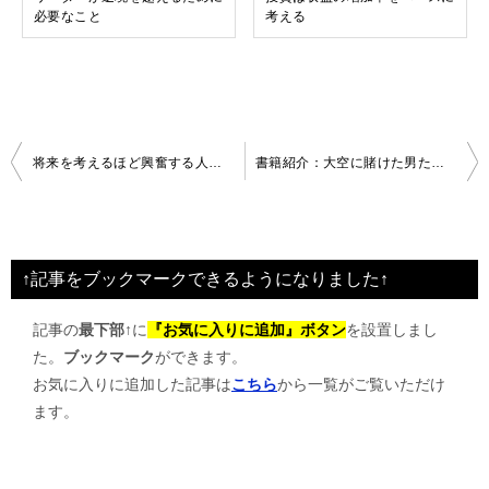
必要なこと
考える
投
将来を考えるほど興奮する人と・・・
書籍紹介：大空に賭けた男たち ホンダジェット誕生物語
稿
ナ
ビ
↑記事をブックマークできるようになりました↑
ゲ
記事の
最下部↑
に
『お気に入りに追加』ボタン
を設置しまし
ー
た。
ブックマーク
ができます。
シ
お気に入りに追加した記事は
こちら
から一覧がご覧いただけ
ョ
ます。
ン