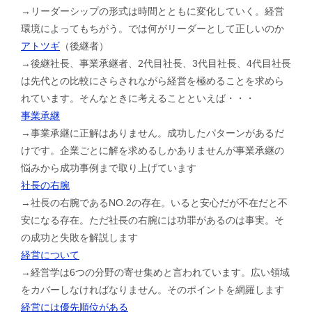
→リーダーシップの形式は時間とともに変化していく。経営
環境によってもちがう。では何がリーダーとして正しいのか
アトツギ
（後継者）
→後継社長、事業承継者、2代目社長、3代目社長、4代目社長
は先代との比較にさらされながら経営を極めることを求めら
れています。そんなときに考えることといえば・・・
事業承継
→事業承継に正解はありません。成功したパターンがあるだ
けです。企業ごとに解を求めるしかありませんが事業承継の
悩みから成功事例まで取り上げています
社長の右腕
→社長の右腕であるNO.2の存在。いると安心だが不在だと不
安になる存在。ただ社長の右腕には功罪があるのは事実。そ
の成功と失敗を解説します
経営について
→経営学は6つの分野の寄せ集めと言われています。広い領域
をカバーしなければなりません。そのポイントを網羅します
経営には優先順位がある