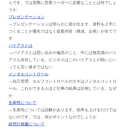
らです。では実際に営業リーダーに必要なこととは何でしょ
うか
プレゼンテーション
→プレゼンテーションは明らかに差が出ます。資料を上手に
つくることが優先ではなく提案内容（構成、企画）が全てで
す
バイアスとは
→バイアスとは思い込みや偏見のこと。中には無意識のバイ
アスも存在している。ビジネスはこのバイアスとの戦いとい
っても言い過ぎではない
メンタルコントロール
→自己管理、セルフコントロールのカギはメンタルコントロ
ール。これができる人ほど仕事の結果は比例している。なぜ
か
生産性について
→生産性については誤解があります。効率を上げるだけでは
ないのです。では、何がポイントなのでしょうか
経営計画書について