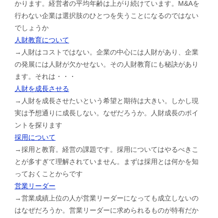
かります。経営者の平均年齢は上がり続けています。M&Aを
行わない企業は選択肢のひとつを失うことになるのではない
でしょうか
人財教育について
→人財はコストではない。企業の中心には人財があり、企業
の発展には人財が欠かせない。その人財教育にも秘訣があり
ます。それは・・・
人財を成長させる
→人財を成長させたいという希望と期待は大きい。しかし現
実は予想通りに成長しない。なぜだろうか。人財成長のポイ
ントを探ります
採用について
→採用と教育。経営の課題です。採用についてはやるべきこ
とが多すぎて理解されていません。まずは採用とは何かを知
っておくことからです
営業リーダー
→営業成績上位の人が営業リーダーになっても成立しないの
はなぜだろうか。営業リーダーに求められるものが特有だか