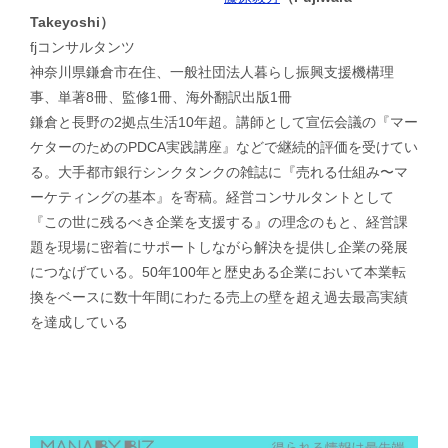
Takeyoshi）
fjコンサルタンツ
神奈川県鎌倉市在住、一般社団法人暮らし振興支援機構理
事、単著8冊、監修1冊、海外翻訳出版1冊
鎌倉と長野の2拠点生活10年超。講師として宣伝会議の『マー
ケターのためのPDCA実践講座』などで継続的評価を受けてい
る。大手都市銀行シンクタンクの雑誌に『売れる仕組み〜マ
ーケティングの基本』を寄稿。経営コンサルタントとして
『この世に残るべき企業を支援する』の理念のもと、経営課
題を現場に密着にサポートしながら解決を提供し企業の発展
につなげている。50年100年と歴史ある企業において本業転
換をベースに数十年間にわたる売上の壁を超え過去最高実績
を達成している