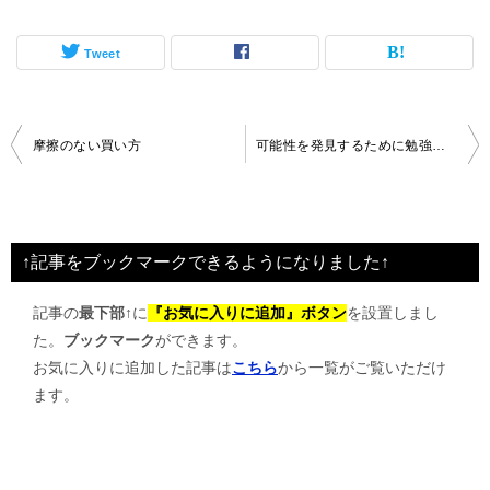
Tweet
投
摩擦のない買い方
可能性を発見するために勉強します。
稿
ナ
ビ
↑記事をブックマークできるようになりました↑
ゲ
記事の
最下部↑
に
『お気に入りに追加』ボタン
を設置しまし
ー
た。
ブックマーク
ができます。
シ
お気に入りに追加した記事は
こちら
から一覧がご覧いただけ
ョ
ます。
ン