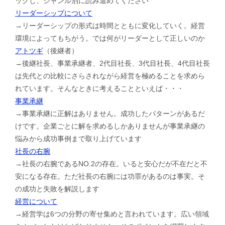
ックし、ジャンル別に読み進めてください
リーダーシップについて
→リーダーシップの形式は時間とともに変化していく。経営
環境によってもちがう。では何がリーダーとして正しいのか
アトツギ
（後継者）
→後継社長、事業承継者、2代目社長、3代目社長、4代目社長
は先代との比較にさらされながら経営を極めることを求めら
れています。そんなときに考えることといえば・・・
事業承継
→事業承継に正解はありません。成功したパターンがあるだ
けです。企業ごとに解を求めるしかありませんが事業承継の
悩みから成功事例まで取り上げています
社長の右腕
→社長の右腕であるNO.2の存在。いると安心だが不在だと不
安になる存在。ただ社長の右腕には功罪があるのは事実。そ
の成功と失敗を解説します
経営について
→経営学は6つの分野の寄せ集めと言われています。広い領域