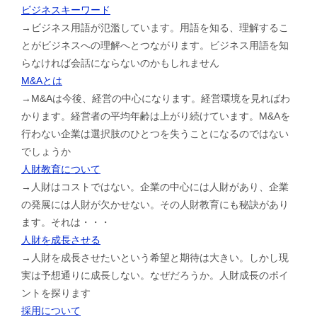
ビジネスキーワード
→ビジネス用語が氾濫しています。用語を知る、理解するこ
とがビジネスへの理解へとつながります。ビジネス用語を知
らなければ会話にならないのかもしれません
M&Aとは
→M&Aは今後、経営の中心になります。経営環境を見ればわ
かります。経営者の平均年齢は上がり続けています。M&Aを
行わない企業は選択肢のひとつを失うことになるのではない
でしょうか
人財教育について
→人財はコストではない。企業の中心には人財があり、企業
の発展には人財が欠かせない。その人財教育にも秘訣があり
ます。それは・・・
人財を成長させる
→人財を成長させたいという希望と期待は大きい。しかし現
実は予想通りに成長しない。なぜだろうか。人財成長のポイ
ントを探ります
採用について