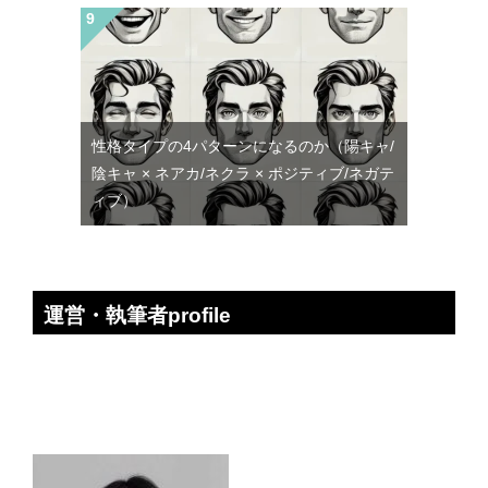
性格タイプの4パターンになるのか（陽キャ/
陰キャ × ネアカ/ネクラ × ポジティブ/ネガテ
ィブ）
運営・執筆者profile