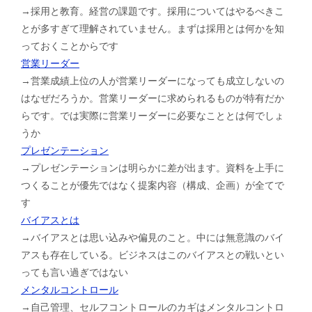
→採用と教育。経営の課題です。採用についてはやるべきこ
とが多すぎて理解されていません。まずは採用とは何かを知
っておくことからです
営業リーダー
→営業成績上位の人が営業リーダーになっても成立しないの
はなぜだろうか。営業リーダーに求められるものが特有だか
らです。では実際に営業リーダーに必要なこととは何でしょ
うか
プレゼンテーション
→プレゼンテーションは明らかに差が出ます。資料を上手に
つくることが優先ではなく提案内容（構成、企画）が全てで
す
バイアスとは
→バイアスとは思い込みや偏見のこと。中には無意識のバイ
アスも存在している。ビジネスはこのバイアスとの戦いとい
っても言い過ぎではない
メンタルコントロール
→自己管理、セルフコントロールのカギはメンタルコントロ