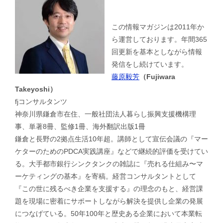
この情報マガジンは2011年か
ら運営しております。年間365
回更新を基本としながら情報
発信をし続けています。
藤原毅芳
（Fujiwara
Takeyoshi）
fjコンサルタンツ
神奈川県鎌倉市在住、一般社団法人暮らし振興支援機構理
事、単著8冊、監修1冊、海外翻訳出版1冊
鎌倉と長野の2拠点生活10年超。講師として宣伝会議の『マー
ケターのためのPDCA実践講座』などで継続的評価を受けてい
る。大手都市銀行シンクタンクの雑誌に『売れる仕組み〜マ
ーケティングの基本』を寄稿。経営コンサルタントとして
『この世に残るべき企業を支援する』の理念のもと、経営課
題を現場に密着にサポートしながら解決を提供し企業の発展
につなげている。50年100年と歴史ある企業において本業転