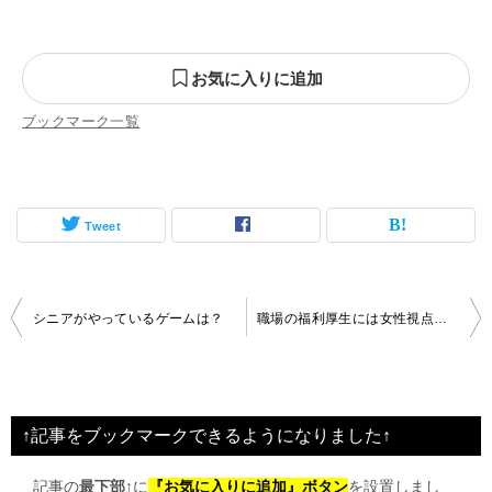
お気に入りに追加
ブックマーク一覧
Tweet
投
シニアがやっているゲームは？
職場の福利厚生には女性視点がまだまだ少ない
稿
ナ
ビ
↑記事をブックマークできるようになりました↑
ゲ
記事の
最下部↑
に
『お気に入りに追加』ボタン
を設置しまし
ー