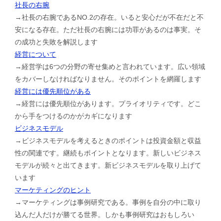
社長の右腕
→社長の右腕であるNO.2の存在。いると安心だが不在だと不
安になる存在。ただ社長の右腕には功罪があるのは事実。そ
の成功と失敗を解説します
経営について
→経営学は6つの分野の寄せ集めと言われています。広い領域
をカバーしなければなりません。そのポイントを網羅します
経営には優先順位がある
→経営には優先順位があります。プライオリティです。どこ
から手をつけるのかがカギになります
ビジネスモデル
→ビジネスモデルを考えるときのポイントは投資金額と収益
性の関連です。継続もポイントとなります。新しいビジネス
モデルが続々と出てきます。新ビジネスモデルを取り上げて
います
マーケティングのヒント
→マーケティングは事例研究である。事例を自分の中に取り
込んだ人だけが勝てる世界。しかも事例研究はおもしろい