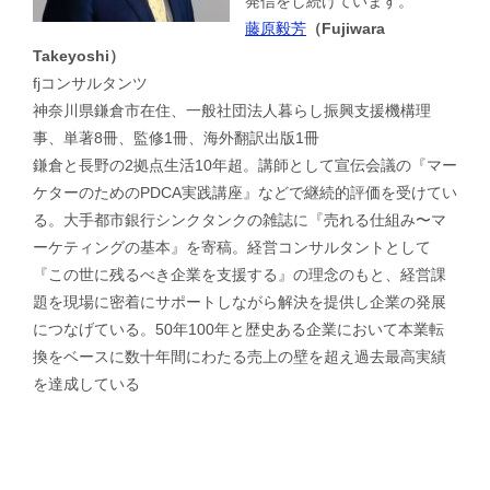
発信をし続けています。
藤原毅芳
（Fujiwara
Takeyoshi）
fjコンサルタンツ
神奈川県鎌倉市在住、一般社団法人暮らし振興支援機構理
事、単著8冊、監修1冊、海外翻訳出版1冊
鎌倉と長野の2拠点生活10年超。講師として宣伝会議の『マー
ケターのためのPDCA実践講座』などで継続的評価を受けてい
る。大手都市銀行シンクタンクの雑誌に『売れる仕組み〜マ
ーケティングの基本』を寄稿。経営コンサルタントとして
『この世に残るべき企業を支援する』の理念のもと、経営課
題を現場に密着にサポートしながら解決を提供し企業の発展
につなげている。50年100年と歴史ある企業において本業転
換をベースに数十年間にわたる売上の壁を超え過去最高実績
を達成している