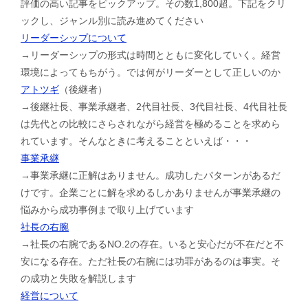
評価の高い記事をピックアップ。その数1,800超。下記をクリ
ックし、ジャンル別に読み進めてください
リーダーシップについて
→リーダーシップの形式は時間とともに変化していく。経営
環境によってもちがう。では何がリーダーとして正しいのか
アトツギ
（後継者）
→後継社長、事業承継者、2代目社長、3代目社長、4代目社長
は先代との比較にさらされながら経営を極めることを求めら
れています。そんなときに考えることといえば・・・
事業承継
→事業承継に正解はありません。成功したパターンがあるだ
けです。企業ごとに解を求めるしかありませんが事業承継の
悩みから成功事例まで取り上げています
社長の右腕
→社長の右腕であるNO.2の存在。いると安心だが不在だと不
安になる存在。ただ社長の右腕には功罪があるのは事実。そ
の成功と失敗を解説します
経営について