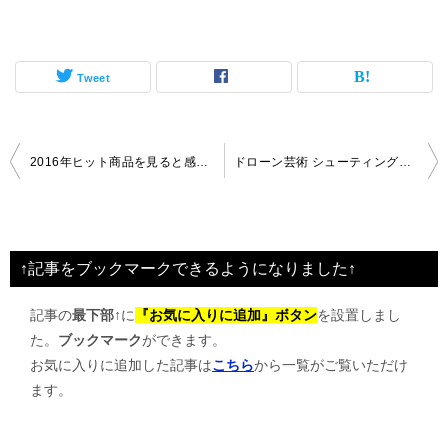
Tweet
投
2016年ヒット商品を見ると感じる
ドローン芸術 シューティングスター 500機2016年
稿
ナ
ビ
↑記事をブックマークできるようになりました↑
ゲ
記事の
最下部↑
に
『お気に入りに追加』ボタン
を設置しまし
ー
た。
ブックマーク
ができます。
シ
お気に入りに追加した記事は
こちら
から一覧がご覧いただけ
ョ
ます。
ン