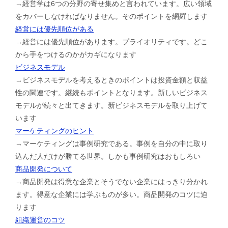
→経営学は6つの分野の寄せ集めと言われています。広い領域
をカバーしなければなりません。そのポイントを網羅します
経営には優先順位がある
→経営には優先順位があります。プライオリティです。どこ
から手をつけるのかがカギになります
ビジネスモデル
→ビジネスモデルを考えるときのポイントは投資金額と収益
性の関連です。継続もポイントとなります。新しいビジネス
モデルが続々と出てきます。新ビジネスモデルを取り上げて
います
マーケティングのヒント
→マーケティングは事例研究である。事例を自分の中に取り
込んだ人だけが勝てる世界。しかも事例研究はおもしろい
商品開発について
→商品開発は得意な企業とそうでない企業にはっきり分かれ
ます。得意な企業には学ぶものが多い。商品開発のコツに迫
ります
組織運営のコツ