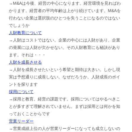
→M&Aは今後、経営の中心になります。経営環境を見ればわ
かります。経営者の平均年齢は上がり続けています。M&Aを
行わない企業は選択肢のひとつを失うことになるのではない
でしょうか
人財教育について
→人財はコストではない。企業の中心には人財があり、企業
の発展には人財が欠かせない。その人財教育にも秘訣があり
ます。それは・・・
人財を成長させる
→人財を成長させたいという希望と期待は大きい。しかし現
実は予想通りに成長しない。なぜだろうか。人財成長のポイ
ントを探ります
採用について
→採用と教育。経営の課題です。採用についてはやるべきこ
とが多すぎて理解されていません。まずは採用とは何かを知
っておくことからです
営業リーダー
→営業成績上位の人が営業リーダーになっても成立しないの