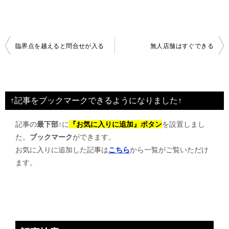
投
臨界点を越えると問合せが入る
無人店舗はすぐできる
稿
ナ
ビ
↑記事をブックマークできるようになりました↑
ゲ
記事の
最下部↑
に
『お気に入りに追加』ボタン
を設置しまし
ー
た。
ブックマーク
ができます。
シ
お気に入りに追加した記事は
こちら
から一覧がご覧いただけ
ョ
ます。
ン