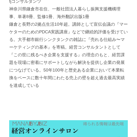
fjコンサルタンツ
神奈川県鎌倉市在住、一般社団法人暮らし振興支援機構理
事、単著8冊、監修1冊、海外翻訳出版1冊
鎌倉と長野の2拠点生活10年超。講師として宣伝会議の『マー
ケターのためのPDCA実践講座』などで継続的評価を受けてい
る。大手都市銀行シンクタンクの雑誌に『売れる仕組み〜マ
ーケティングの基本』を寄稿。経営コンサルタントとして
『この世に残るべき企業を支援する』の理念のもと、経営課
題を現場に密着にサポートしながら解決を提供し企業の発展
につなげている。50年100年と歴史ある企業において本業転
換をベースに数十年間にわたる売上の壁を超え過去最高実績
を達成している