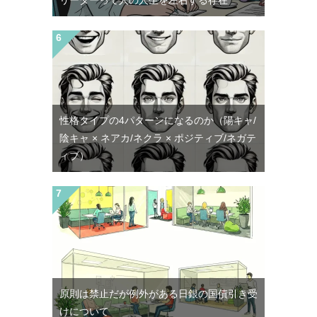
リーダーって人の人生を左右する存在
性格タイプの4パターンになるのか（陽キャ/
陰キャ × ネアカ/ネクラ × ポジティブ/ネガテ
ィブ）
原則は禁止だが例外がある日銀の国債引き受
けについて