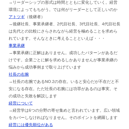
→リーダーシップの形式は時間とともに変化していく。経営
環境によってもちがう。では何がリーダーとして正しいのか
アトツギ
（後継者）
→後継社長、事業承継者、2代目社長、3代目社長、4代目社長
は先代との比較にさらされながら経営を極めることを求めら
れています。そんなときに考えることといえば・・・
事業承継
→事業承継に正解はありません。成功したパターンがあるだ
けです。企業ごとに解を求めるしかありませんが事業承継の
悩みから成功事例まで取り上げています
社長の右腕
→社長の右腕であるNO.2の存在。いると安心だが不在だと不
安になる存在。ただ社長の右腕には功罪があるのは事実。そ
の成功と失敗を解説します
経営について
→経営学は6つの分野の寄せ集めと言われています。広い領域
をカバーしなければなりません。そのポイントを網羅します
経営には優先順位がある