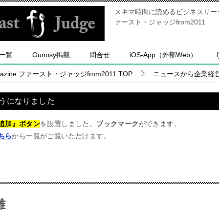
スキマ時間に読めるビジネスリーダー
ァースト・ジャッジfrom2011
一覧
Gunosy掲載
問合せ
iOS-App（外部Web）
ine ファースト・ジャッジfrom2011
TOP
ニュースから企業経
うになりました
追加』ボタン
を設置しました。
ブックマーク
ができます。
ちら
から一覧がご覧いただけます。
離