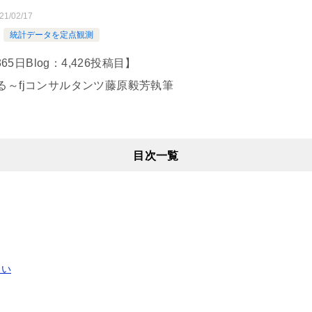
21/02/17
統計データを定点観測
s365日Blog：4,426投稿目】
る～fjコンサルタンツ藤原毅芳執筆
目次一覧
ない