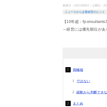
更新日：
2021/06/03
公開日：
20
ニュースから企業経営のヒント
【10年超：fjconsultant
～経営には優先順位があ
両極端
ではない
経験から判断でき
まとめ