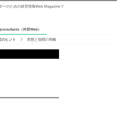
のための経営情報Web Magazineフ
fjconsultants（外部Web）
営のヒント
実態と指標の乖離