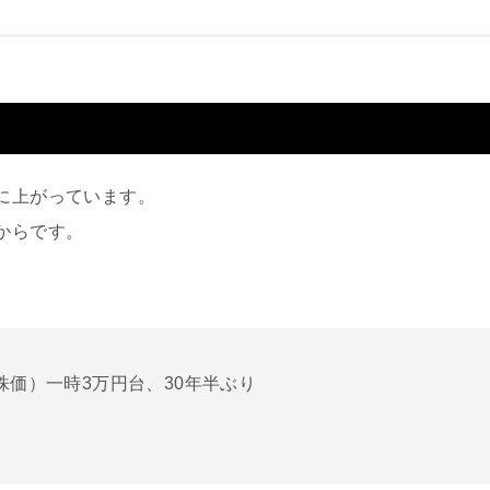
に上がっています。
からです。
株価）一時3万円台、30年半ぶり