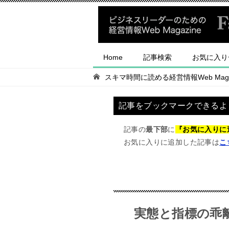
Home
記事検索
お気に入り
スキマ時間に読める経営情報Web Magaz
記事をブックマークできるよ
記事の
最下部
に
『お気に入りに
お気に入りに追加した記事は
こ
実態と指標の乖