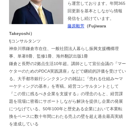
ら運営しております。年間365
回更新を基本としながら情報
発信をし続けています。
藤原毅芳
（Fujiwara
Takeyoshi）
fjコンサルタンツ
神奈川県鎌倉市在住、一般社団法人暮らし振興支援機構理
事、単著8冊、監修1冊、海外翻訳出版1冊
鎌倉と長野の2拠点生活10年超。講師として宣伝会議の『マー
ケターのためのPDCA実践講座』などで継続的評価を受けてい
る。大手都市銀行シンクタンクの雑誌に『売れる仕組み〜マ
ーケティングの基本』を寄稿。経営コンサルタントとして
『この世に残るべき企業を支援する』の理念のもと、経営課
題を現場に密着にサポートしながら解決を提供し企業の発展
につなげている。50年100年と歴史ある企業において本業転
換をベースに数十年間にわたる売上の壁を超え過去最高実績
を達成している