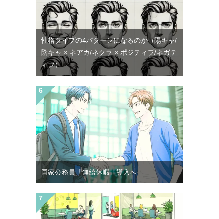
性格タイプの4パターンになるのか（陽キャ/
陰キャ × ネアカ/ネクラ × ポジティブ/ネガテ
ィブ）
国家公務員「無給休暇」導入へ