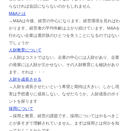
らなければ会話にならないのかもしれません
M&Aとは
→M&Aは今後、経営の中心になります。経営環境を見ればわ
かります。経営者の平均年齢は上がり続けています。M&Aを
行わない企業は選択肢のひとつを失うことになるのではない
でしょうか
人財教育について
→人財はコストではない。企業の中心には人財があり、企業
の発展には人財が欠かせない。その人財教育にも秘訣があり
ます。それは・・・
人財を成長させる
→人財を成長させたいという希望と期待は大きい。しかし現
実は予想通りに成長しない。なぜだろうか。人財成長のポイ
ントを探ります
採用について
→採用と教育。経営の課題です。採用についてはやるべきこ
とが多すぎて理解されていません。まずは採用とは何かを知
っておくことからです