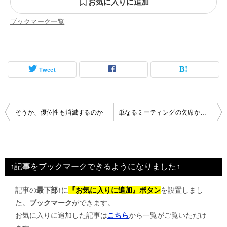
お気に入りに追加
ブックマーク一覧
Tweet
投
そうか、優位性も消滅するのか
単なるミーティングの欠席か、それとも出席の放棄か
稿
ナ
ビ
↑記事をブックマークできるようになりました↑
ゲ
記事の
最下部↑
に
『お気に入りに追加』ボタン
を設置しまし
ー
た。
ブックマーク
ができます。
シ
お気に入りに追加した記事は
こちら
から一覧がご覧いただけ
ョ