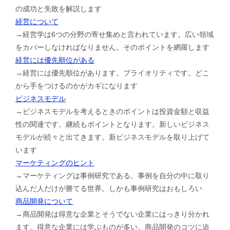
の成功と失敗を解説します
経営について
→経営学は6つの分野の寄せ集めと言われています。広い領域
をカバーしなければなりません。そのポイントを網羅します
経営には優先順位がある
→経営には優先順位があります。プライオリティです。どこ
から手をつけるのかがカギになります
ビジネスモデル
→ビジネスモデルを考えるときのポイントは投資金額と収益
性の関連です。継続もポイントとなります。新しいビジネス
モデルが続々と出てきます。新ビジネスモデルを取り上げて
います
マーケティングのヒント
→マーケティングは事例研究である。事例を自分の中に取り
込んだ人だけが勝てる世界。しかも事例研究はおもしろい
商品開発について
→商品開発は得意な企業とそうでない企業にはっきり分かれ
ます。得意な企業には学ぶものが多い。商品開発のコツに迫