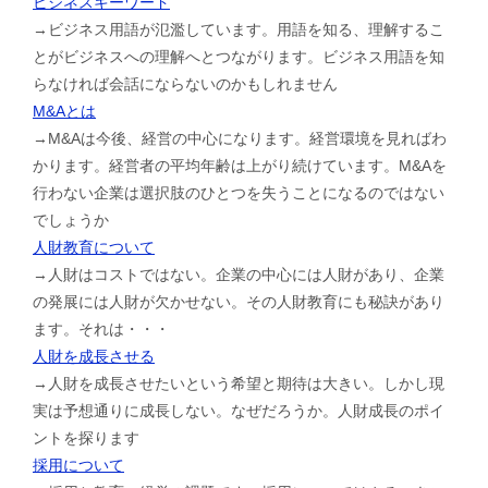
ビジネスキーワード
→ビジネス用語が氾濫しています。用語を知る、理解するこ
とがビジネスへの理解へとつながります。ビジネス用語を知
らなければ会話にならないのかもしれません
M&Aとは
→M&Aは今後、経営の中心になります。経営環境を見ればわ
かります。経営者の平均年齢は上がり続けています。M&Aを
行わない企業は選択肢のひとつを失うことになるのではない
でしょうか
人財教育について
→人財はコストではない。企業の中心には人財があり、企業
の発展には人財が欠かせない。その人財教育にも秘訣があり
ます。それは・・・
人財を成長させる
→人財を成長させたいという希望と期待は大きい。しかし現
実は予想通りに成長しない。なぜだろうか。人財成長のポイ
ントを探ります
採用について