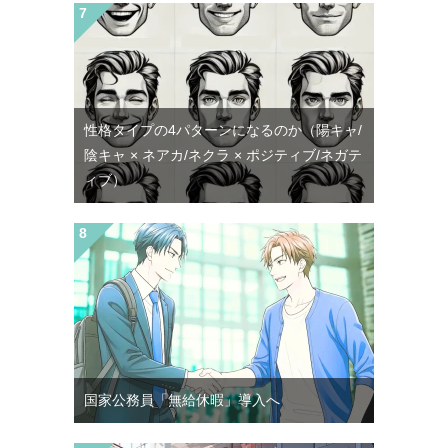
性格タイプの4パターンになるのか（陽キャ/
陰キャ × ネアカ/ネクラ × ポジティブ/ネガテ
ィブ）
国家公務員「無給休暇」導入へ