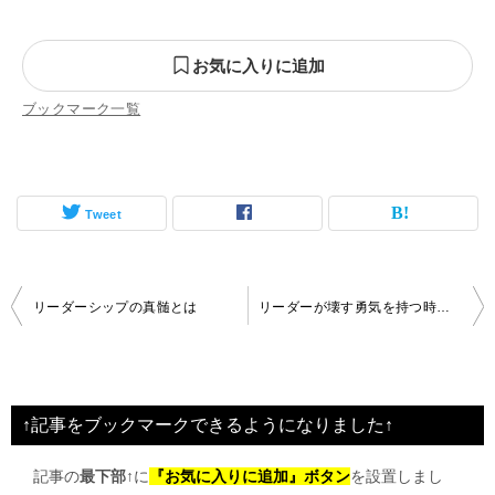
お気に入りに追加
ブックマーク一覧
Tweet
投
リーダーシップの真髄とは
リーダーが壊す勇気を持つ時期にきた
稿
ナ
ビ
↑記事をブックマークできるようになりました↑
ゲ
記事の
最下部↑
に
『お気に入りに追加』ボタン
を設置しまし
ー