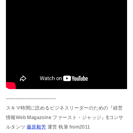
——————————-
スキマ時間に読めるビジネスリーダーのための『経営
情報Web Magazsine ファースト・ジャッジ』fjコンサ
ルタンツ
藤原毅芳
運営 執筆 from2011