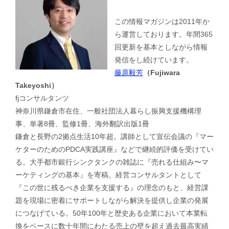
この情報マガジンは2011年か
ら運営しております。年間365
回更新を基本としながら情報
発信をし続けています。
藤原毅芳
（Fujiwara
Takeyoshi）
fjコンサルタンツ
神奈川県鎌倉市在住、一般社団法人暮らし振興支援機構理
事、単著8冊、監修1冊、海外翻訳出版1冊
鎌倉と長野の2拠点生活10年超。講師として宣伝会議の『マー
ケターのためのPDCA実践講座』などで継続的評価を受けてい
る。大手都市銀行シンクタンクの雑誌に『売れる仕組み〜マ
ーケティングの基本』を寄稿。経営コンサルタントとして
『この世に残るべき企業を支援する』の理念のもと、経営課
題を現場に密着にサポートしながら解決を提供し企業の発展
につなげている。50年100年と歴史ある企業において本業転
換をベースに数十年間にわたる売上の壁を超え過去最高実績