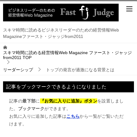
スキマ時間に読めるビジネスリーダーのための経営情報Web
Magazineファースト・ジャッジfrom2011
スキマ時間に読める経営情報Web Magazine ファースト・ジャッジ
from2011
TOP
リーダーシップ
トップの発言が過激になる背景とは
記事をブックマークできるようになりました
記事の
最下部
に
『お気に入りに追加』ボタン
を設置しまし
た。
ブックマーク
ができます。
お気に入りに追加した記事は
こちら
から一覧がご覧いただ
けます。