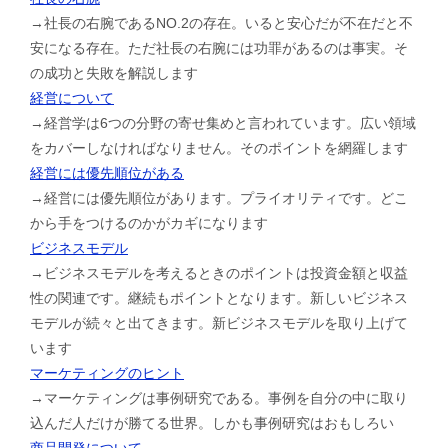
→社長の右腕であるNO.2の存在。いると安心だが不在だと不
安になる存在。ただ社長の右腕には功罪があるのは事実。そ
の成功と失敗を解説します
経営について
→経営学は6つの分野の寄せ集めと言われています。広い領域
をカバーしなければなりません。そのポイントを網羅します
経営には優先順位がある
→経営には優先順位があります。プライオリティです。どこ
から手をつけるのかがカギになります
ビジネスモデル
→ビジネスモデルを考えるときのポイントは投資金額と収益
性の関連です。継続もポイントとなります。新しいビジネス
モデルが続々と出てきます。新ビジネスモデルを取り上げて
います
マーケティングのヒント
→マーケティングは事例研究である。事例を自分の中に取り
込んだ人だけが勝てる世界。しかも事例研究はおもしろい
商品開発について