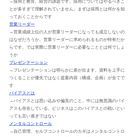
→採用と教育。経営の課題です。採用についてはやるべきこ
とが多すぎて理解されていません。まずは採用とは何かを知
っておくことからです
営業リーダー
→営業成績上位の人が営業リーダーになっても成立しないの
はなぜだろうか。営業リーダーに求められるものが特有だか
らです。では実際に営業リーダーに必要なこととは何でしょ
うか
プレゼンテーション
→プレゼンテーションは明らかに差が出ます。資料を上手に
つくることが優先ではなく提案内容（構成、企画）が全てで
す
バイアスとは
→バイアスとは思い込みや偏見のこと。中には無意識のバイ
アスも存在している。ビジネスはこのバイアスとの戦いとい
っても言い過ぎではない
メンタルコントロール
→自己管理、セルフコントロールのカギはメンタルコントロ