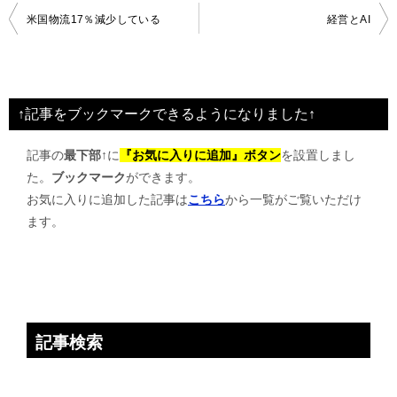
投
米国物流17％減少している
経営とAI
稿
ナ
ビ
↑記事をブックマークできるようになりました↑
ゲ
記事の
最下部↑
に
『お気に入りに追加』ボタン
を設置しまし
ー
た。
ブックマーク
ができます。
シ
お気に入りに追加した記事は
こちら
から一覧がご覧いただけ
ョ
ます。
ン
記事検索