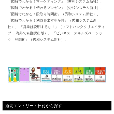
『図解でわかる！マーケティング』（秀和システム新社）、
『図解でわかる！伝わるプレゼン』（秀和システム新社）、
『図解でわかる！段取り時間術』（秀和システム新社）、
『図解でわかる！利益を出す生産性』（秀和システム新
社）、 『営業は説明するな！』（ソフトバンククリエイティ
ブ 、海外でも翻訳出版）、 『ビジネス・スキルズベーシッ
ク 発想術』（秀和システム新社）、
過去エントリー：日付から探す