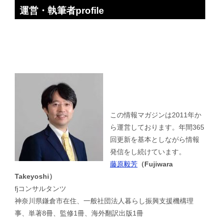
運営・執筆者profile
この情報マガジンは2011年か
ら運営しております。年間365
回更新を基本としながら情報
発信をし続けています。
藤原毅芳
（Fujiwara
Takeyoshi）
fjコンサルタンツ
神奈川県鎌倉市在住、一般社団法人暮らし振興支援機構理
事、単著8冊、監修1冊、海外翻訳出版1冊