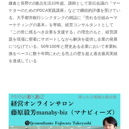
鎌倉と長野の2拠点生活10年超。講師として宣伝会議の『マー
ケターのためのPDCA実践講座』などで継続的評価を受けてい
る。大手都市銀行シンクタンクの雑誌に『売れる仕組み〜マ
ーケティングの基本』を寄稿。経営コンサルタントとして
『この世に残るべき企業を支援する』の理念のもと、経営課
題を現場に密着にサポートしながら解決を提供し企業の発展
につなげている。50年100年と歴史ある企業において本業転
換をベースに数十年間にわたる売上の壁を超え過去最高実績
を達成している