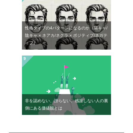
性格タイプの4パターンになるのか（陽キャ/
陰キャ × ネアカ/ネクラ × ポジティブ/ネガテ
ィブ）
非を認めない、謝らない、感謝しない人の裏
側にある価値観とは