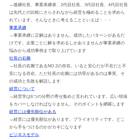
→後継社長、事業承継者、2代目社長、3代目社長、4代目社長
は先代との比較にさらされながら経営を極めることを求めら
れています。そんなときに考えることといえば・・・
事業承継
→事業承継に正解はありません。成功したパターンがあるだ
けです。企業ごとに解を求めるしかありませんが事業承継の
悩みから成功事例まで取り上げています
社長の右腕
→社長の右腕であるNO.2の存在。いると安心だが不在だと不
安になる存在。ただ社長の右腕には功罪があるのは事実。そ
の成功と失敗を解説します
経営について
→経営学は6つの分野の寄せ集めと言われています。広い領域
をカバーしなければなりません。そのポイントを網羅します
経営には優先順位がある
→経営には優先順位があります。プライオリティです。どこ
から手をつけるのかがカギになります
ビジネスモデル