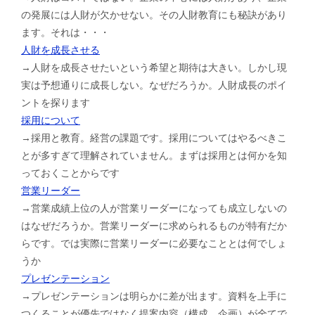
の発展には人財が欠かせない。その人財教育にも秘訣があり
ます。それは・・・
人財を成長させる
→人財を成長させたいという希望と期待は大きい。しかし現
実は予想通りに成長しない。なぜだろうか。人財成長のポイ
ントを探ります
採用について
→採用と教育。経営の課題です。採用についてはやるべきこ
とが多すぎて理解されていません。まずは採用とは何かを知
っておくことからです
営業リーダー
→営業成績上位の人が営業リーダーになっても成立しないの
はなぜだろうか。営業リーダーに求められるものが特有だか
らです。では実際に営業リーダーに必要なこととは何でしょ
うか
プレゼンテーション
→プレゼンテーションは明らかに差が出ます。資料を上手に
つくることが優先ではなく提案内容（構成、企画）が全てで