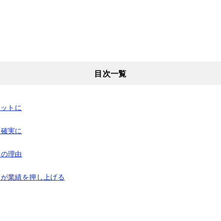
目次一覧
ラットに
、確実に
真の理由
」が業績を押し上げる