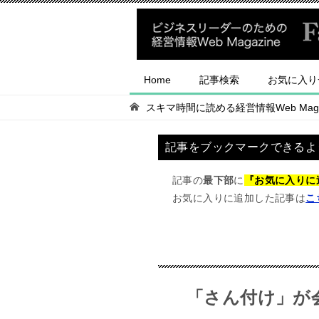
Home
記事検索
お気に入り
スキマ時間に読める経営情報Web Magaz
記事をブックマークできるよ
記事の
最下部
に
『お気に入りに
お気に入りに追加した記事は
こ
「さん付け」が