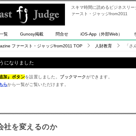
スキマ時間に読めるビジネスリーダー
ァースト・ジャッジfrom2011
一覧
Gunosy掲載
問合せ
iOS-App（外部Web）
ine ファースト・ジャッジfrom2011
TOP
人財教育
「さ
うになりました
追加』ボタン
を設置しました。
ブックマーク
ができます。
ちら
から一覧がご覧いただけます。
会社を変えるのか