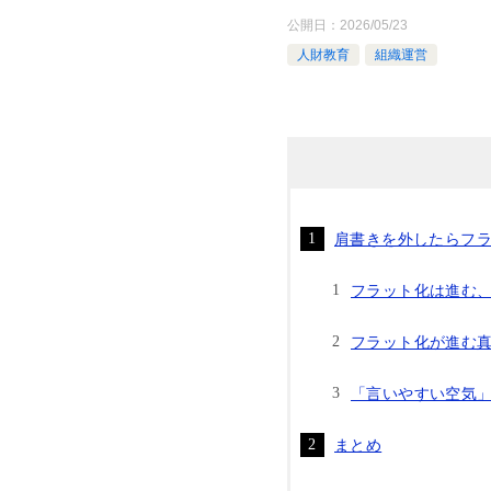
公開日：
2026/05/23
人財教育
組織運営
肩書きを外したらフ
フラット化は進む
フラット化が進む
「言いやすい空気
まとめ