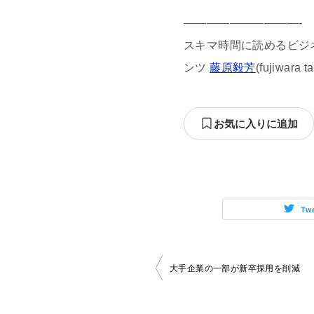
——————————-
スキマ時間に読めるビジネス
ンツ
藤原毅芳
(fujiwara
お気に入りに追加
Tw
投
大手企業の一部が新卒採用を削減
稿
ナ