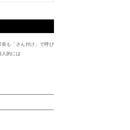
課長も「さん付け」で呼び
個人的には
。