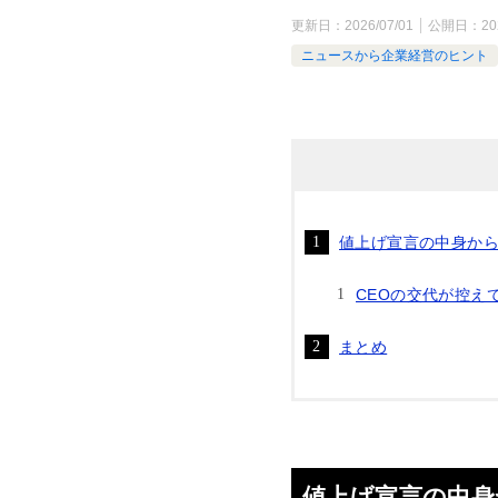
更新日：
2026/07/01
公開日：
20
ニュースから企業経営のヒント
値上げ宣言の中身か
CEOの交代が控え
まとめ
値上げ宣言の中身