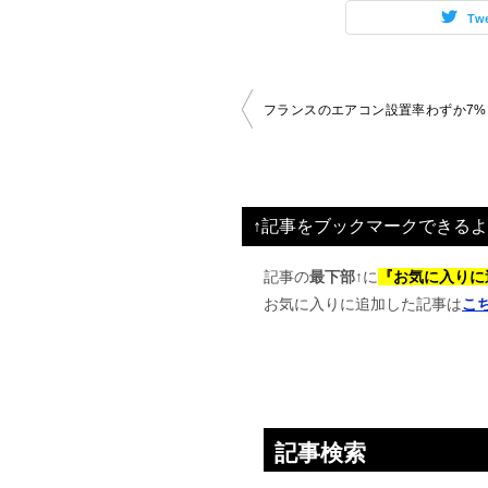
Tw
投
フランスのエアコン設置率わずか7%
稿
ナ
ビ
↑記事をブックマークできるよ
ゲ
ー
記事の
最下部↑
に
『お気に入りに
お気に入りに追加した記事は
こ
シ
ョ
ン
記事検索