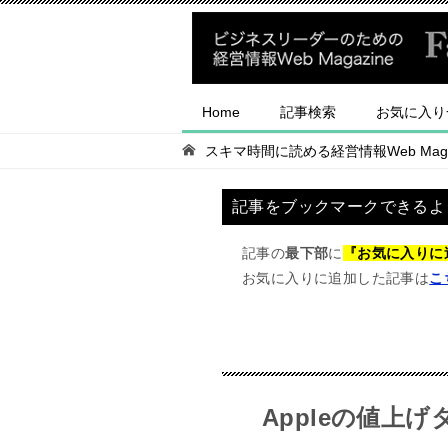
Home
記事検索
お気に入り
スキマ時間に読める経営情報Web Magaz
記事をブックマークできるよ
記事の
最下部
に
『お気に入りに
お気に入りに追加した記事は
こ
Appleの値上