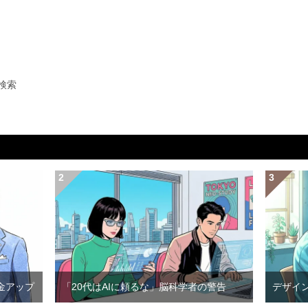
検索
金アップ
「20代はAIに頼るな」脳科学者の警告
デザイ