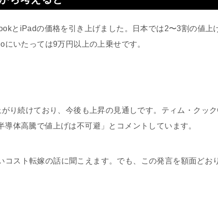
cbookとiPadの価格を引き上げました。日本では2〜3割の値上げ
tudioにいたっては9万円以上の上乗せです。
も上がり続けており、今後も上昇の見通しです。ティム・クック
る半導体高騰で値上げは不可避」とコメントしています。
いコスト転嫁の話に聞こえます。でも、この発言を額面どお