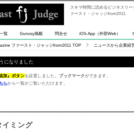
スキマ時間に読めるビジネスリーダー
ァースト・ジャッジfrom2011
一覧
Gunosy掲載
問合せ
iOS-App（外部Web）
ine ファースト・ジャッジfrom2011
TOP
ニュースから企業経
うになりました
追加』ボタン
を設置しました。
ブックマーク
ができます。
ちら
から一覧がご覧いただけます。
げタイミング