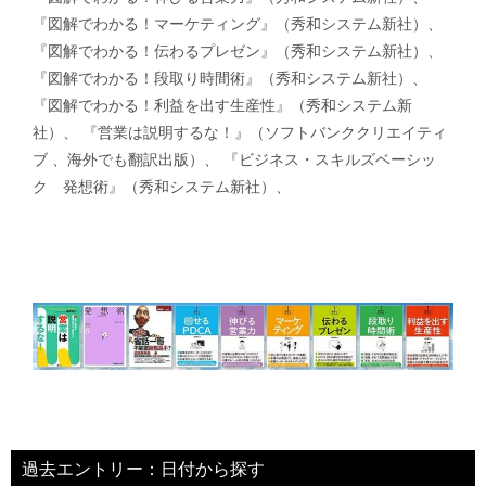
『図解でわかる！マーケティング』（秀和システム新社）、
『図解でわかる！伝わるプレゼン』（秀和システム新社）、
『図解でわかる！段取り時間術』（秀和システム新社）、
『図解でわかる！利益を出す生産性』（秀和システム新
社）、 『営業は説明するな！』（ソフトバンククリエイティ
ブ 、海外でも翻訳出版）、 『ビジネス・スキルズベーシッ
ク 発想術』（秀和システム新社）、
過去エントリー：日付から探す