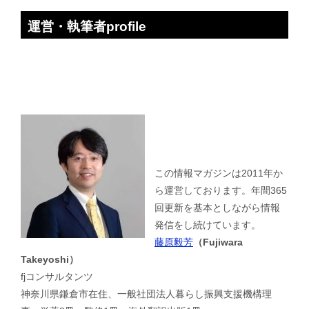
運営・執筆者profile
この情報マガジンは2011年か
ら運営しております。年間365
回更新を基本としながら情報
発信をし続けています。
藤原毅芳
（Fujiwara
Takeyoshi）
fjコンサルタンツ
神奈川県鎌倉市在住、一般社団法人暮らし振興支援機構理