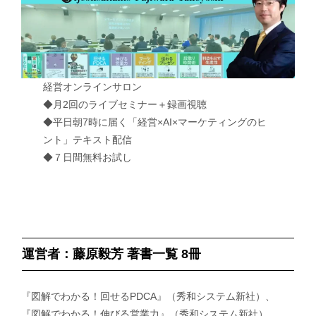
経営オンラインサロン
◆月2回のライブセミナー＋録画視聴
◆平日朝7時に届く「経営×AI×マーケティングのヒ
ント」テキスト配信
◆７日間無料お試し
運営者：藤原毅芳 著書一覧 8冊
『図解でわかる！回せるPDCA』（秀和システム新社）、
『図解でわかる！伸びる営業力』（秀和システム新社）、