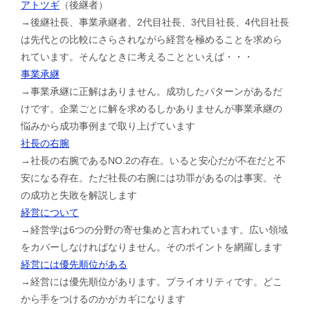
アトツギ
（後継者）
→後継社長、事業承継者、2代目社長、3代目社長、4代目社長
は先代との比較にさらされながら経営を極めることを求めら
れています。そんなときに考えることといえば・・・
事業承継
→事業承継に正解はありません。成功したパターンがあるだ
けです。企業ごとに解を求めるしかありませんが事業承継の
悩みから成功事例まで取り上げています
社長の右腕
→社長の右腕であるNO.2の存在。いると安心だが不在だと不
安になる存在。ただ社長の右腕には功罪があるのは事実。そ
の成功と失敗を解説します
経営について
→経営学は6つの分野の寄せ集めと言われています。広い領域
をカバーしなければなりません。そのポイントを網羅します
経営には優先順位がある
→経営には優先順位があります。プライオリティです。どこ
から手をつけるのかがカギになります