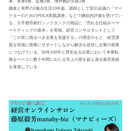
事、単著8冊、監修1冊、海外翻訳出版1冊
鎌倉と長野の2拠点生活10年超。講師として宣伝会議の『マー
ケターのためのPDCA実践講座』などで継続的評価を受けてい
る。大手都市銀行シンクタンクの雑誌に『売れる仕組み〜マ
ーケティングの基本』を寄稿。経営コンサルタントとして
『この世に残るべき企業を支援する』の理念のもと、経営課
題を現場に密着にサポートしながら解決を提供し企業の発展
につなげている。50年100年と歴史ある企業において本業転
換をベースに数十年間にわたる売上の壁を超え過去最高実績
を達成している