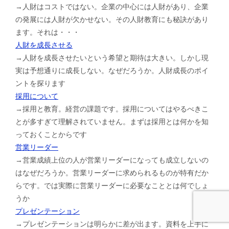
→人財はコストではない。企業の中心には人財があり、企業
の発展には人財が欠かせない。その人財教育にも秘訣があり
ます。それは・・・
人財を成長させる
→人財を成長させたいという希望と期待は大きい。しかし現
実は予想通りに成長しない。なぜだろうか。人財成長のポイ
ントを探ります
採用について
→採用と教育。経営の課題です。採用についてはやるべきこ
とが多すぎて理解されていません。まずは採用とは何かを知
っておくことからです
営業リーダー
→営業成績上位の人が営業リーダーになっても成立しないの
はなぜだろうか。営業リーダーに求められるものが特有だか
らです。では実際に営業リーダーに必要なこととは何でしょ
うか
プレゼンテーション
→プレゼンテーションは明らかに差が出ます。資料を上手に