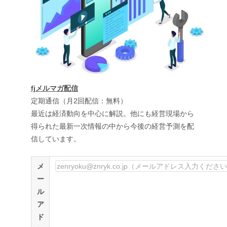
fjメルマガ配信
定期通信（月2回配信：無料）
最近は経済動向を中心に解説。他にも経営現場から
得られた最新一次情報の中から今後の経営予測を配
信しています。
メ
ー
ル
ア
ド