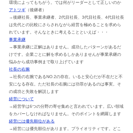
環境によってもちがう。では何がリーダーとして正しいのか
アトツギ
（後継者）
→後継社長、事業承継者、2代目社長、3代目社長、4代目社長
は先代との比較にさらされながら経営を極めることを求めら
れています。そんなときに考えることといえば・・・
事業承継
→事業承継に正解はありません。成功したパターンがあるだ
けです。企業ごとに解を求めるしかありませんが事業承継の
悩みから成功事例まで取り上げています
社長の右腕
→社長の右腕であるNO.2の存在。いると安心だが不在だと不
安になる存在。ただ社長の右腕には功罪があるのは事実。そ
の成功と失敗を解説します
経営について
→経営学は6つの分野の寄せ集めと言われています。広い領域
をカバーしなければなりません。そのポイントを網羅します
経営には優先順位がある
→経営には優先順位があります。プライオリティです。どこ