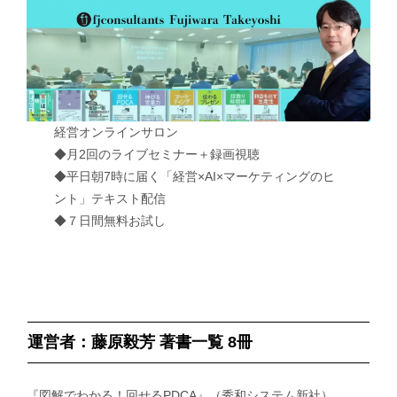
経営オンラインサロン
◆月2回のライブセミナー＋録画視聴
◆平日朝7時に届く「経営×AI×マーケティングのヒ
ント」テキスト配信
◆７日間無料お試し
運営者：藤原毅芳 著書一覧 8冊
『図解でわかる！回せるPDCA』（秀和システム新社）、