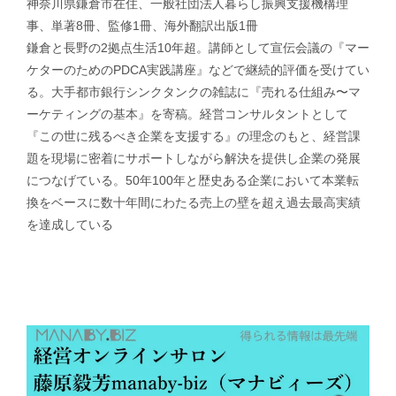
神奈川県鎌倉市在住、一般社団法人暮らし振興支援機構理
事、単著8冊、監修1冊、海外翻訳出版1冊
鎌倉と長野の2拠点生活10年超。講師として宣伝会議の『マー
ケターのためのPDCA実践講座』などで継続的評価を受けてい
る。大手都市銀行シンクタンクの雑誌に『売れる仕組み〜マ
ーケティングの基本』を寄稿。経営コンサルタントとして
『この世に残るべき企業を支援する』の理念のもと、経営課
題を現場に密着にサポートしながら解決を提供し企業の発展
につなげている。50年100年と歴史ある企業において本業転
換をベースに数十年間にわたる売上の壁を超え過去最高実績
を達成している