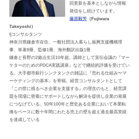
回更新を基本としながら情報
発信をし続けています。
藤原毅芳
（Fujiwara
Takeyoshi）
fjコンサルタンツ
神奈川県鎌倉市在住、一般社団法人暮らし振興支援機構理
事、単著8冊、監修1冊、海外翻訳出版1冊
鎌倉と長野の2拠点生活10年超。講師として宣伝会議の『マー
ケターのためのPDCA実践講座』などで継続的評価を受けてい
る。大手都市銀行シンクタンクの雑誌に『売れる仕組み〜マ
ーケティングの基本』を寄稿。経営コンサルタントとして
『この世に残るべき企業を支援する』の理念のもと、経営課
題を現場に密着にサポートしながら解決を提供し企業の発展
につなげている。50年100年と歴史ある企業において本業転
換をベースに数十年間にわたる売上の壁を超え過去最高実績
を達成している