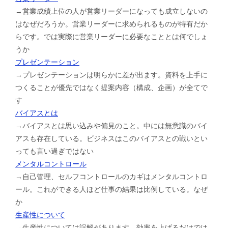
→営業成績上位の人が営業リーダーになっても成立しないの
はなぜだろうか。営業リーダーに求められるものが特有だか
らです。では実際に営業リーダーに必要なこととは何でしょ
うか
プレゼンテーション
→プレゼンテーションは明らかに差が出ます。資料を上手に
つくることが優先ではなく提案内容（構成、企画）が全てで
す
バイアスとは
→バイアスとは思い込みや偏見のこと。中には無意識のバイ
アスも存在している。ビジネスはこのバイアスとの戦いとい
っても言い過ぎではない
メンタルコントロール
→自己管理、セルフコントロールのカギはメンタルコントロ
ール。これができる人ほど仕事の結果は比例している。なぜ
か
生産性について
→生産性については誤解があります。効率を上げるだけでは