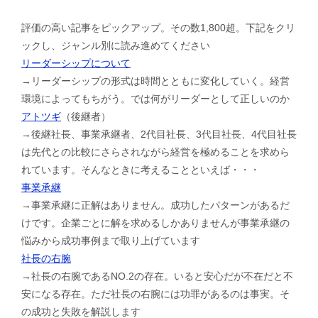
評価の高い記事をピックアップ。その数1,800超。下記をクリ
ックし、ジャンル別に読み進めてください
リーダーシップについて
→リーダーシップの形式は時間とともに変化していく。経営
環境によってもちがう。では何がリーダーとして正しいのか
アトツギ
（後継者）
→後継社長、事業承継者、2代目社長、3代目社長、4代目社長
は先代との比較にさらされながら経営を極めることを求めら
れています。そんなときに考えることといえば・・・
事業承継
→事業承継に正解はありません。成功したパターンがあるだ
けです。企業ごとに解を求めるしかありませんが事業承継の
悩みから成功事例まで取り上げています
社長の右腕
→社長の右腕であるNO.2の存在。いると安心だが不在だと不
安になる存在。ただ社長の右腕には功罪があるのは事実。そ
の成功と失敗を解説します