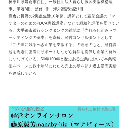
神奈川県鎌倉市在住、一般社団法人暮らし振興支援機構理
事、単著8冊、監修1冊、海外翻訳出版1冊
鎌倉と長野の2拠点生活10年超。講師として宣伝会議の『マー
ケターのためのPDCA実践講座』などで継続的評価を受けてい
る。大手都市銀行シンクタンクの雑誌に『売れる仕組み〜マ
ーケティングの基本』を寄稿。経営コンサルタントとして
『この世に残るべき企業を支援する』の理念のもと、経営課
題を現場に密着にサポートしながら解決を提供し企業の発展
につなげている。50年100年と歴史ある企業において本業転
換をベースに数十年間にわたる売上の壁を超え過去最高実績
を達成している