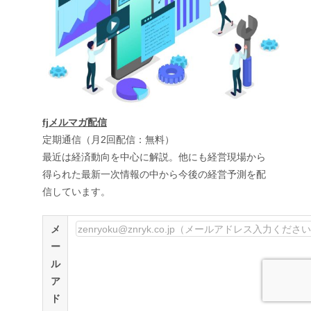
fjメルマガ配信
定期通信（月2回配信：無料）
最近は経済動向を中心に解説。他にも経営現場から
得られた最新一次情報の中から今後の経営予測を配
信しています。
メ
ー
ル
ア
ド