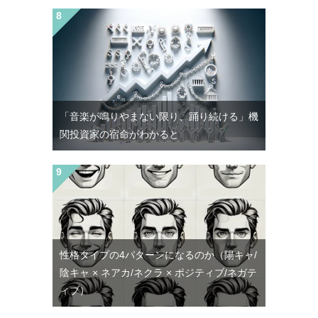
「音楽が鳴りやまない限り、踊り続ける」機
関投資家の宿命がわかると
性格タイプの4パターンになるのか（陽キャ/
陰キャ × ネアカ/ネクラ × ポジティブ/ネガテ
ィブ）