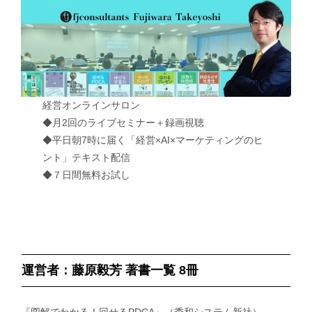
経営オンラインサロン
◆月2回のライブセミナー＋録画視聴
◆平日朝7時に届く「経営×AI×マーケティングのヒ
ント」テキスト配信
◆７日間無料お試し
運営者：藤原毅芳 著書一覧 8冊
『図解でわかる！回せるPDCA』（秀和システム新社）、