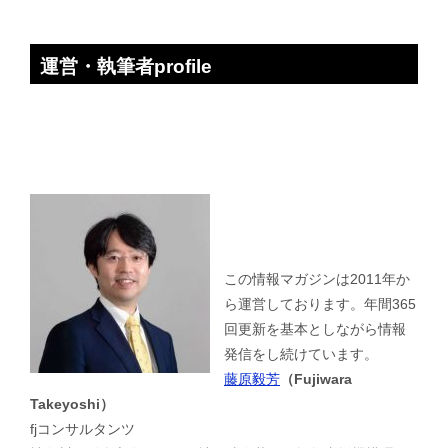
運営・執筆者profile
この情報マガジンは2011年か
ら運営しております。年間365
回更新を基本としながら情報
発信をし続けています。
藤原毅芳
（Fujiwara
Takeyoshi）
fjコンサルタンツ