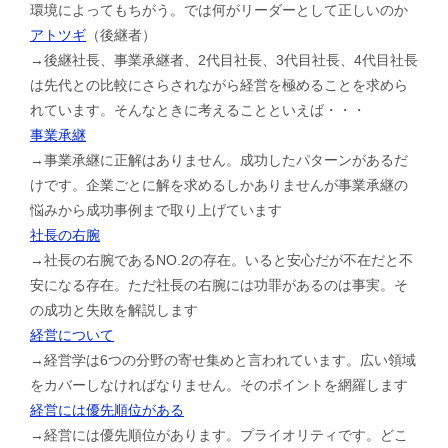
環境によってもちがう。では何がリーダーとして正しいのか
アトツギ
（後継者）
→後継社長、事業承継者、2代目社長、3代目社長、4代目社長
は先代との比較にさらされながら経営を極めることを求めら
れています。そんなときに考えることといえば・・・
事業承継
→事業承継に正解はありません。成功したパターンがあるだ
けです。企業ごとに解を求めるしかありませんが事業承継の
悩みから成功事例まで取り上げています
社長の右腕
→社長の右腕であるNO.2の存在。いると安心だが不在だと不
安になる存在。ただ社長の右腕には功罪があるのは事実。そ
の成功と失敗を解説します
経営について
→経営学は6つの分野の寄せ集めと言われています。広い領域
をカバーしなければなりません。そのポイントを網羅します
経営には優先順位がある
→経営には優先順位があります。プライオリティです。どこ