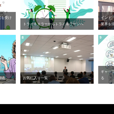
援を受け
インド
トライ＆エラーからトライ＆ラーンへ
業界を
ギャッ
存在
お気に入り一覧
る