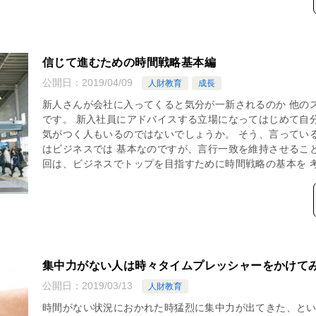
信じて進むための時間戦略基本編
公開日：
2019/04/09
人財教育
成長
新人さんが会社に入ってくると気分が一新されるのか 他の
です。 新入社員にアドバイスする立場になってはじめて自
気がつく人もいるのではないでしょうか。 そう、言ってい
はビジネスでは 基本なのですが、言行一致を維持させるこ
回は、ビジネスでトップを目指すために時間戦略の基本を 
集中力がない人は時々タイムプレッシャーをかけて
公開日：
2019/03/13
人財教育
時間がない状況におかれた時猛烈に集中力が出てきた、と