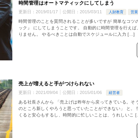
時間管理はオートマティックにしてしまう
更新日：
2019/01/17
公開日：
2015/03/11
人財教育
営
時間管理のことを質問されることが多いですが 簡単なコツ
ック』 にしてしまうことです。 自動的に時間管理を行えば
りません。 やるべきことは自動でスケジュールに入力 […]
売上が増えると手がつけられない
更新日：
2021/09/04
公開日：
2015/01/06
経営者
ある社長さんから 「売上げは昨年から戻ってきている。そ
のところ新しくやろうと思っていたことができない」 と。 
くると安心もするし、時間的に忙しいことは、うれしいこ [