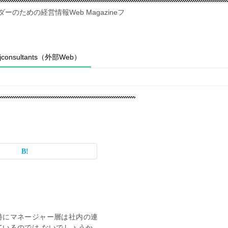
のための経営情報Web Magazineフ
fjconsultants（外部Web）
特にマネージャー層は社内の連
ているのでは ないでしょうか。