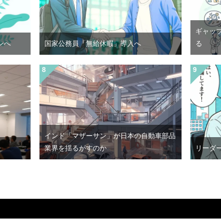
ギャッ
ンへ
国家公務員「無給休暇」導入へ
る
インド「マザーサン」が日本の自動車部品
業界を揺るがすのか
リーダ