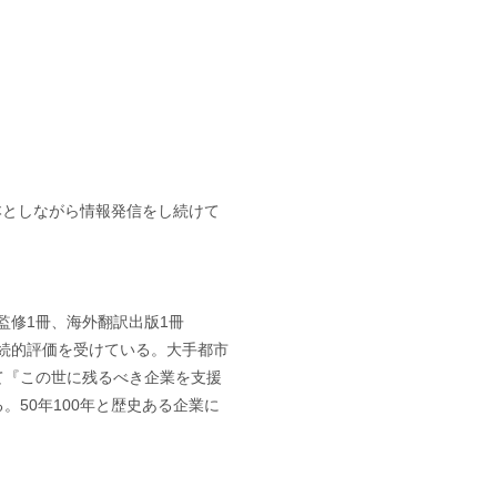
基本としながら情報発信をし続けて
監修1冊、海外翻訳出版1冊
継続的評価を受けている。大手都市
て『この世に残るべき企業を支援
50年100年と歴史ある企業に