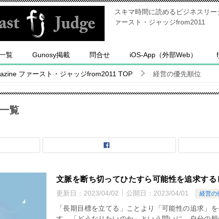
スキマ時間に読めるビジネスリーダー
ァースト・ジャッジfrom2011
一覧
Gunosy掲載
問合せ
iOS-App（外部Web）
ine ファースト・ジャッジfrom2011
TOP
経営の優先順位
一覧
文脈を断ち切ってひたすら可能性を追求する
更新日：
2023/04/02
公開日：
2023/04/01
経営の
「長期目標を立てる」ことより「可能性の追求」を
す。「どうなりたいのか」という問いに、自分の想