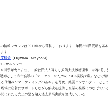
この情報マガジンは2011年から運営しております。年間365回更新を
います。
藤原毅芳
（Fujiwara Takeyoshi）
jコンサルタンツ
神奈川県鎌倉市在住、一般社団法人暮らし振興支援機構理事、単著8冊、
。講師として宣伝会議の『マーケターのためのPDCA実践講座』などで
れる仕組み〜マーケティングの基本』を寄稿。経営コンサルタントとし
現場に密着にサポートしながら解決を提供し企業の発展につなげている。
年間にわたる売上の壁を超え過去最高実績を達成している