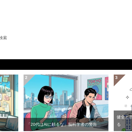
検索
健全と
「20代はAIに頼るな」脳科学者の警告
る