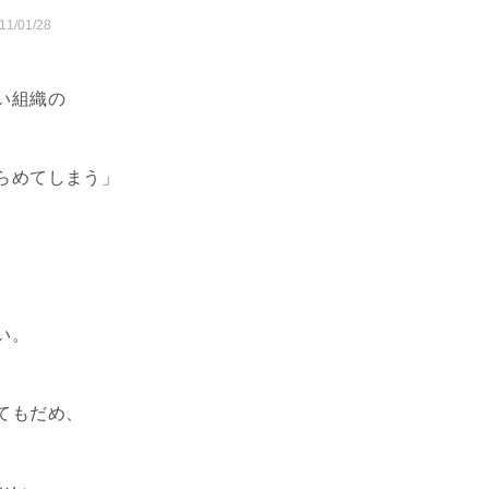
11/01/28
い組織の
らめてしまう」
い。
てもだめ、