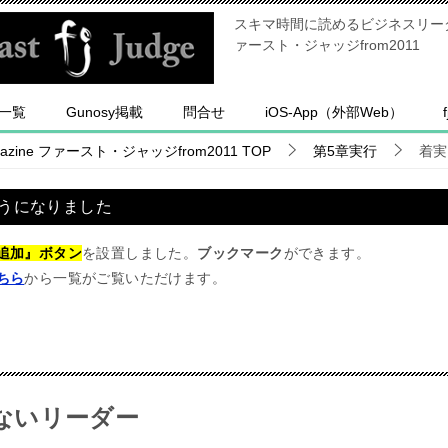
スキマ時間に読めるビジネスリーダー
ァースト・ジャッジfrom2011
一覧
Gunosy掲載
問合せ
iOS-App（外部Web）
ine ファースト・ジャッジfrom2011
TOP
第5章実行
着実
うになりました
追加』ボタン
を設置しました。
ブックマーク
ができます。
ちら
から一覧がご覧いただけます。
ないリーダー