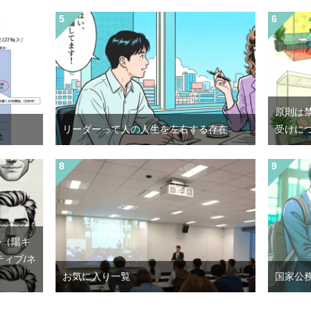
原則は
リーダーって人の人生を左右する存在
受けに
か（陽キ
ティブ/ネ
お気に入り一覧
国家公