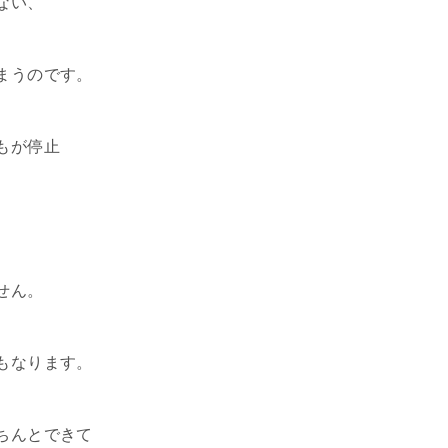
ない、
まうのです。
もが停止
せん。
もなります。
ちんとできて