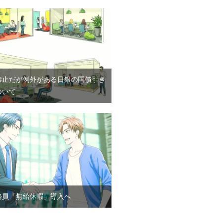
禁止だが例外がある日銀の国債引き
ついて
務員「無給休暇」導入へ