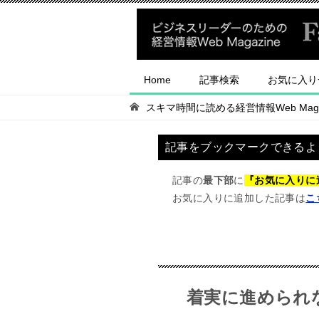
Home
記事検索
お気に入り
スキマ時間に読める経営情報Web Magaz
記事をブックマークできるよ
記事の
最下部
に
『お気に入りに
お気に入りに追加した記事は
こ
着実に進められ