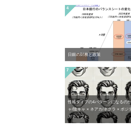
日銀の財務と政策
性格タイプの4パターンになるの
ャ/陰キャ × ネアカ/ネクラ × ポジ
ガティブ）