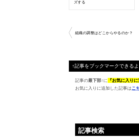
ズする
投
組織の調整はどこからやるのか？
稿
ナ
ビ
↑記事をブックマークできるよ
ゲ
ー
記事の
最下部↑
に
『お気に入りに
お気に入りに追加した記事は
こ
シ
ョ
ン
記事検索