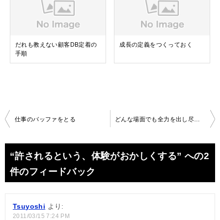
だれも教えない顧客DB定着の
成長の定義をつくっておく
手順
投
仕事のバッファをとる
どんな場面でも全力を出し尽くすことの大切さ
稿
ナ
“許されるという、体験がおかしくする” への2
ビ
件のフィードバック
ゲ
ー
Tsuyoshi
より:
シ
2011/03/15 7:24 PM