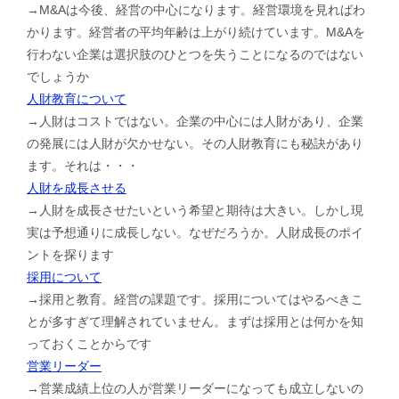
→M&Aは今後、経営の中心になります。経営環境を見ればわ
かります。経営者の平均年齢は上がり続けています。M&Aを
行わない企業は選択肢のひとつを失うことになるのではない
でしょうか
人財教育について
→人財はコストではない。企業の中心には人財があり、企業
の発展には人財が欠かせない。その人財教育にも秘訣があり
ます。それは・・・
人財を成長させる
→人財を成長させたいという希望と期待は大きい。しかし現
実は予想通りに成長しない。なぜだろうか。人財成長のポイ
ントを探ります
採用について
→採用と教育。経営の課題です。採用についてはやるべきこ
とが多すぎて理解されていません。まずは採用とは何かを知
っておくことからです
営業リーダー
→営業成績上位の人が営業リーダーになっても成立しないの