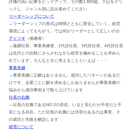
評価の高い記事をピックアップ。その数1,800超。下記をクリ
ックし、ジャンル別に読み進めてください
リーダーシップについて
→リーダーシップの形式は時間とともに変化していく。経営
環境によってもちがう。では何がリーダーとして正しいのか
アトツギ
（後継者）
→後継社長、事業承継者、2代目社長、3代目社長、4代目社長
は先代との比較にさらされながら経営を極めることを求めら
れています。そんなときに考えることといえば・・・
事業承継
→事業承継に正解はありません。成功したパターンがあるだ
けです。企業ごとに解を求めるしかありませんが事業承継の
悩みから成功事例まで取り上げています
社長の右腕
→社長の右腕であるNO.2の存在。いると安心だが不在だと不
安になる存在。ただ社長の右腕には功罪があるのは事実。そ
の成功と失敗を解説します
経営について