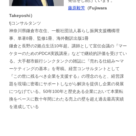
発信をし続けています。
藤原毅芳
（Fujiwara
Takeyoshi）
fjコンサルタンツ
神奈川県鎌倉市在住、一般社団法人暮らし振興支援機構理
事、単著8冊、監修1冊、海外翻訳出版1冊
鎌倉と長野の2拠点生活10年超。講師として宣伝会議の『マー
ケターのためのPDCA実践講座』などで継続的評価を受けてい
る。大手都市銀行シンクタンクの雑誌に『売れる仕組み〜マ
ーケティングの基本』を寄稿。経営コンサルタントとして
『この世に残るべき企業を支援する』の理念のもと、経営課
題を現場に密着にサポートしながら解決を提供し企業の発展
につなげている。50年100年と歴史ある企業において本業転
換をベースに数十年間にわたる売上の壁を超え過去最高実績
を達成している