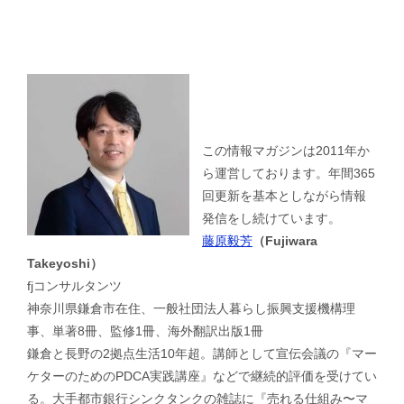
この情報マガジンは2011年か
ら運営しております。年間365
回更新を基本としながら情報
発信をし続けています。
藤原毅芳
（Fujiwara
Takeyoshi）
fjコンサルタンツ
神奈川県鎌倉市在住、一般社団法人暮らし振興支援機構理
事、単著8冊、監修1冊、海外翻訳出版1冊
鎌倉と長野の2拠点生活10年超。講師として宣伝会議の『マー
ケターのためのPDCA実践講座』などで継続的評価を受けてい
る。大手都市銀行シンクタンクの雑誌に『売れる仕組み〜マ