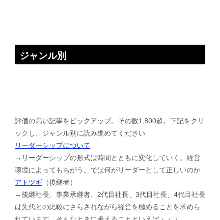
ジャンル別
評価の高い記事をピックアップ。その数1,800超。下記をクリ
ックし、ジャンル別に読み進めてください
リーダーシップについて
→リーダーシップの形式は時間とともに変化していく。経営
環境によってもちがう。では何がリーダーとして正しいのか
アトツギ
（後継者）
→後継社長、事業承継者、2代目社長、3代目社長、4代目社長
は先代との比較にさらされながら経営を極めることを求めら
れています。そんなときに考えることといえば・・・