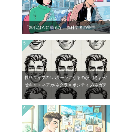
「20代はAIに頼るな」脳科学者の警告
性格タイプの4パターンになるのか（陽キャ/
陰キャ × ネアカ/ネクラ × ポジティブ/ネガテ
ィブ）