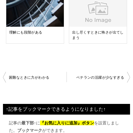
理解にも段階がある
出し尽くすときに怖さが出てし
まう
投
困難なときに力がわかる
ベテランの活躍が少なすぎる
稿
ナ
ビ
↑記事をブックマークできるようになりました↑
ゲ
記事の
最下部↑
に
『お気に入りに追加』ボタン
を設置しまし
ー
た。
ブックマーク
ができます。