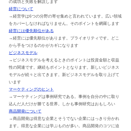
の成功と失敗を解説します
経営について
→経営学は6つの分野の寄せ集めと言われています。広い領域
をカバーしなければなりません。そのポイントを網羅します
経営には優先順位がある
→経営には優先順位があります。プライオリティです。どこ
から手をつけるのかがカギになります
ビジネスモデル
→ビジネスモデルを考えるときのポイントは投資金額と収益
性の関連です。継続もポイントとなります。新しいビジネス
モデルが続々と出てきます。新ビジネスモデルを取り上げて
います
マーケティングのヒント
→マーケティングは事例研究である。事例を自分の中に取り
込んだ人だけが勝てる世界。しかも事例研究はおもしろい
商品開発について
→商品開発は得意な企業とそうでない企業にはっきり分かれ
ます。得意な企業には学ぶものが多い。商品開発のコツに迫