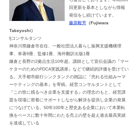
回更新を基本としながら情報
発信をし続けています。
藤原毅芳
（Fujiwara
Takeyoshi）
fjコンサルタンツ
神奈川県鎌倉市在住、一般社団法人暮らし振興支援機構理
事、単著8冊、監修1冊、海外翻訳出版1冊
鎌倉と長野の2拠点生活10年超。講師として宣伝会議の『マー
ケターのためのPDCA実践講座』などで継続的評価を受けてい
る。大手都市銀行シンクタンクの雑誌に『売れる仕組み〜マ
ーケティングの基本』を寄稿。経営コンサルタントとして
『この世に残るべき企業を支援する』の理念のもと、経営課
題を現場に密着にサポートしながら解決を提供し企業の発展
につなげている。50年100年と歴史ある企業において本業転
換をベースに数十年間にわたる売上の壁を超え過去最高実績
を達成している