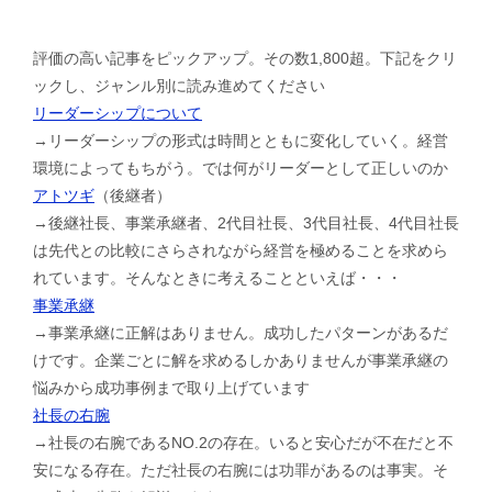
評価の高い記事をピックアップ。その数1,800超。下記をクリ
ックし、ジャンル別に読み進めてください
リーダーシップについて
→リーダーシップの形式は時間とともに変化していく。経営
環境によってもちがう。では何がリーダーとして正しいのか
アトツギ
（後継者）
→後継社長、事業承継者、2代目社長、3代目社長、4代目社長
は先代との比較にさらされながら経営を極めることを求めら
れています。そんなときに考えることといえば・・・
事業承継
→事業承継に正解はありません。成功したパターンがあるだ
けです。企業ごとに解を求めるしかありませんが事業承継の
悩みから成功事例まで取り上げています
社長の右腕
→社長の右腕であるNO.2の存在。いると安心だが不在だと不
安になる存在。ただ社長の右腕には功罪があるのは事実。そ