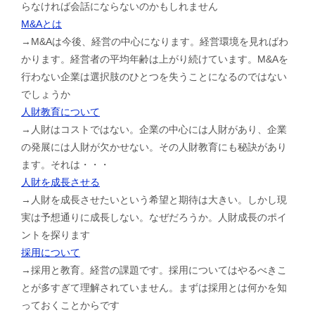
らなければ会話にならないのかもしれません
M&Aとは
→M&Aは今後、経営の中心になります。経営環境を見ればわ
かります。経営者の平均年齢は上がり続けています。M&Aを
行わない企業は選択肢のひとつを失うことになるのではない
でしょうか
人財教育について
→人財はコストではない。企業の中心には人財があり、企業
の発展には人財が欠かせない。その人財教育にも秘訣があり
ます。それは・・・
人財を成長させる
→人財を成長させたいという希望と期待は大きい。しかし現
実は予想通りに成長しない。なぜだろうか。人財成長のポイ
ントを探ります
採用について
→採用と教育。経営の課題です。採用についてはやるべきこ
とが多すぎて理解されていません。まずは採用とは何かを知
っておくことからです