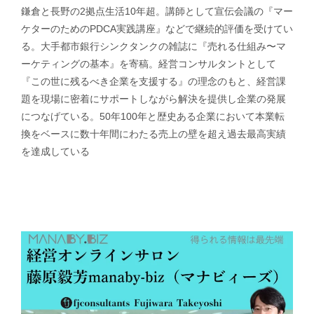
鎌倉と長野の2拠点生活10年超。講師として宣伝会議の『マー
ケターのためのPDCA実践講座』などで継続的評価を受けてい
る。大手都市銀行シンクタンクの雑誌に『売れる仕組み〜マ
ーケティングの基本』を寄稿。経営コンサルタントとして
『この世に残るべき企業を支援する』の理念のもと、経営課
題を現場に密着にサポートしながら解決を提供し企業の発展
につなげている。50年100年と歴史ある企業において本業転
換をベースに数十年間にわたる売上の壁を超え過去最高実績
を達成している