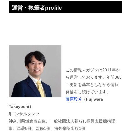
運営・執筆者profile
この情報マガジンは2011年か
ら運営しております。年間365
回更新を基本としながら情報
発信をし続けています。
藤原毅芳
（Fujiwara
Takeyoshi）
fjコンサルタンツ
神奈川県鎌倉市在住、一般社団法人暮らし振興支援機構理
事、単著8冊、監修1冊、海外翻訳出版1冊