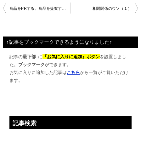
投
商品をPRする、商品を提案する、のちがい
相関関係のウソ（１）
稿
ナ
ビ
↑記事をブックマークできるようになりました↑
ゲ
記事の
最下部↑
に
『お気に入りに追加』ボタン
を設置しまし
ー
た。
ブックマーク
ができます。
シ
お気に入りに追加した記事は
こちら
から一覧がご覧いただけ
ョ
ます。
ン
記事検索