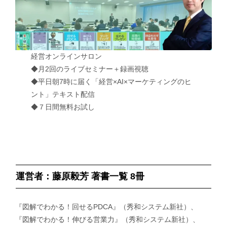
経営オンラインサロン
◆月2回のライブセミナー＋録画視聴
◆平日朝7時に届く「経営×AI×マーケティングのヒ
ント」テキスト配信
◆７日間無料お試し
運営者：藤原毅芳 著書一覧 8冊
『図解でわかる！回せるPDCA』（秀和システム新社）、
『図解でわかる！伸びる営業力』（秀和システム新社）、