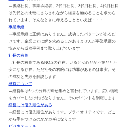
→後継社長、事業承継者、2代目社長、3代目社長、4代目社長
は先代との比較にさらされながら経営を極めることを求めら
れています。そんなときに考えることといえば・・・
事業承継
→事業承継に正解はありません。成功したパターンがあるだ
けです。企業ごとに解を求めるしかありませんが事業承継の
悩みから成功事例まで取り上げています
社長の右腕
→社長の右腕であるNO.2の存在。いると安心だが不在だと不
安になる存在。ただ社長の右腕には功罪があるのは事実。そ
の成功と失敗を解説します
経営について
→経営学は6つの分野の寄せ集めと言われています。広い領域
をカバーしなければなりません。そのポイントを網羅します
経営には優先順位がある
→経営には優先順位があります。プライオリティです。どこ
から手をつけるのかがカギになります
ビジネスモデル