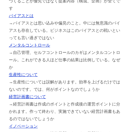
つくることが優先ではなく提案内容（構成、企画）が全てで
す
バイアスとは
→バイアスとは思い込みや偏見のこと。中には無意識のバイ
アスも存在している。ビジネスはこのバイアスとの戦いとい
っても言い過ぎではない
メンタルコントロール
→自己管理、セルフコントロールのカギはメンタルコントロ
ール。これができる人ほど仕事の結果は比例している。なぜ
か
生産性について
→生産性については誤解があります。効率を上げるだけでは
ないのです。では、何がポイントなのでしょうか
経営計画書について
→経営計画書は作成のポイントと作成後の運営ポイントに分
かれます。作って終わり、実施できていない経営計画書もあ
るのではないでしょうか
イノベーション