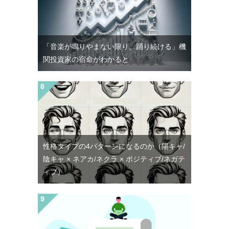
「音楽が鳴りやまない限り、踊り続ける」機
関投資家の宿命がわかると
性格タイプの4パターンになるのか（陽キャ/
陰キャ × ネアカ/ネクラ × ポジティブ/ネガテ
ィブ）