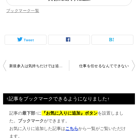
ブックマーク一覧
Tweet
投
新規参入は気持ちだけでは追いつかない
仕事を任せるなんてできない
稿
ナ
ビ
↑記事をブックマークできるようになりました↑
ゲ
記事の
最下部↑
に
『お気に入りに追加』ボタン
を設置しまし
ー
た。
ブックマーク
ができます。
シ
お気に入りに追加した記事は
こちら
から一覧がご覧いただけ
ョ
ます。