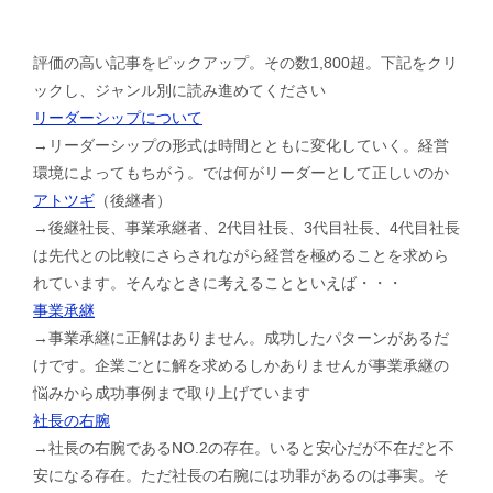
評価の高い記事をピックアップ。その数1,800超。下記をクリ
ックし、ジャンル別に読み進めてください
リーダーシップについて
→リーダーシップの形式は時間とともに変化していく。経営
環境によってもちがう。では何がリーダーとして正しいのか
アトツギ
（後継者）
→後継社長、事業承継者、2代目社長、3代目社長、4代目社長
は先代との比較にさらされながら経営を極めることを求めら
れています。そんなときに考えることといえば・・・
事業承継
→事業承継に正解はありません。成功したパターンがあるだ
けです。企業ごとに解を求めるしかありませんが事業承継の
悩みから成功事例まで取り上げています
社長の右腕
→社長の右腕であるNO.2の存在。いると安心だが不在だと不
安になる存在。ただ社長の右腕には功罪があるのは事実。そ