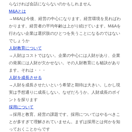
らなければ会話にならないのかもしれません
M&Aとは
→M&Aは今後、経営の中心になります。経営環境を見ればわ
かります。経営者の平均年齢は上がり続けています。M&Aを
行わない企業は選択肢のひとつを失うことになるのではない
でしょうか
人財教育について
→人財はコストではない。企業の中心には人財があり、企業
の発展には人財が欠かせない。その人財教育にも秘訣があり
ます。それは・・・
人財を成長させる
→人財を成長させたいという希望と期待は大きい。しかし現
実は予想通りに成長しない。なぜだろうか。人財成長のポイ
ントを探ります
採用について
→採用と教育。経営の課題です。採用についてはやるべきこ
とが多すぎて理解されていません。まずは採用とは何かを知
っておくことからです