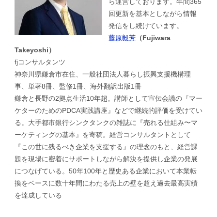
ら運営しております。年間365
回更新を基本としながら情報
発信をし続けています。
藤原毅芳
（Fujiwara
Takeyoshi）
fjコンサルタンツ
神奈川県鎌倉市在住、一般社団法人暮らし振興支援機構理
事、単著8冊、監修1冊、海外翻訳出版1冊
鎌倉と長野の2拠点生活10年超。講師として宣伝会議の『マー
ケターのためのPDCA実践講座』などで継続的評価を受けてい
る。大手都市銀行シンクタンクの雑誌に『売れる仕組み〜マ
ーケティングの基本』を寄稿。経営コンサルタントとして
『この世に残るべき企業を支援する』の理念のもと、経営課
題を現場に密着にサポートしながら解決を提供し企業の発展
につなげている。50年100年と歴史ある企業において本業転
換をベースに数十年間にわたる売上の壁を超え過去最高実績
を達成している