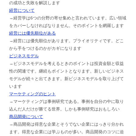
の成功と失敗を解説します
経営について
→経営学は6つの分野の寄せ集めと言われています。広い領域
をカバーしなければなりません。そのポイントを網羅します
経営には優先順位がある
→経営には優先順位があります。プライオリティです。どこ
から手をつけるのかがカギになります
ビジネスモデル
→ビジネスモデルを考えるときのポイントは投資金額と収益
性の関連です。継続もポイントとなります。新しいビジネス
モデルが続々と出てきます。新ビジネスモデルを取り上げて
います
マーケティングのヒント
→マーケティングは事例研究である。事例を自分の中に取り
込んだ人だけが勝てる世界。しかも事例研究はおもしろい
商品開発について
→商品開発は得意な企業とそうでない企業にはっきり分かれ
ます。得意な企業には学ぶものが多い。商品開発のコツに迫