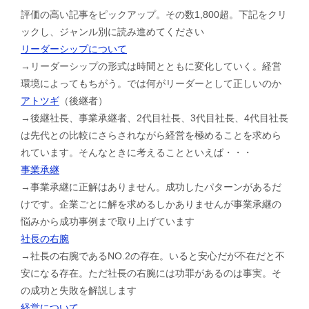
評価の高い記事をピックアップ。その数1,800超。下記をクリ
ックし、ジャンル別に読み進めてください
リーダーシップについて
→リーダーシップの形式は時間とともに変化していく。経営
環境によってもちがう。では何がリーダーとして正しいのか
アトツギ
（後継者）
→後継社長、事業承継者、2代目社長、3代目社長、4代目社長
は先代との比較にさらされながら経営を極めることを求めら
れています。そんなときに考えることといえば・・・
事業承継
→事業承継に正解はありません。成功したパターンがあるだ
けです。企業ごとに解を求めるしかありませんが事業承継の
悩みから成功事例まで取り上げています
社長の右腕
→社長の右腕であるNO.2の存在。いると安心だが不在だと不
安になる存在。ただ社長の右腕には功罪があるのは事実。そ
の成功と失敗を解説します
経営について