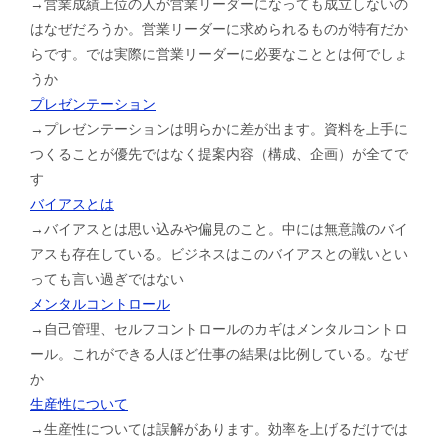
→営業成績上位の人が営業リーダーになっても成立しないの
はなぜだろうか。営業リーダーに求められるものが特有だか
らです。では実際に営業リーダーに必要なこととは何でしょ
うか
プレゼンテーション
→プレゼンテーションは明らかに差が出ます。資料を上手に
つくることが優先ではなく提案内容（構成、企画）が全てで
す
バイアスとは
→バイアスとは思い込みや偏見のこと。中には無意識のバイ
アスも存在している。ビジネスはこのバイアスとの戦いとい
っても言い過ぎではない
メンタルコントロール
→自己管理、セルフコントロールのカギはメンタルコントロ
ール。これができる人ほど仕事の結果は比例している。なぜ
か
生産性について
→生産性については誤解があります。効率を上げるだけでは