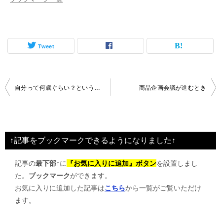
Tweet
投
自分って何歳ぐらい？という意識が決める
商品企画会議が進むとき
稿
ナ
ビ
↑記事をブックマークできるようになりました↑
ゲ
記事の
最下部↑
に
『お気に入りに追加』ボタン
を設置しまし
ー
た。
ブックマーク
ができます。
シ
お気に入りに追加した記事は
こちら
から一覧がご覧いただけ
ョ
ます。
ン