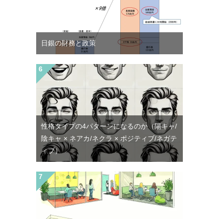
日銀の財務と政策
性格タイプの4パターンになるのか（陽キャ/
陰キャ × ネアカ/ネクラ × ポジティブ/ネガテ
ィブ）