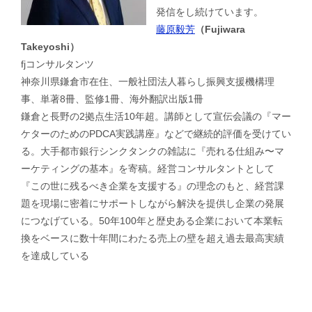
発信をし続けています。
藤原毅芳
（Fujiwara
Takeyoshi）
fjコンサルタンツ
神奈川県鎌倉市在住、一般社団法人暮らし振興支援機構理
事、単著8冊、監修1冊、海外翻訳出版1冊
鎌倉と長野の2拠点生活10年超。講師として宣伝会議の『マー
ケターのためのPDCA実践講座』などで継続的評価を受けてい
る。大手都市銀行シンクタンクの雑誌に『売れる仕組み〜マ
ーケティングの基本』を寄稿。経営コンサルタントとして
『この世に残るべき企業を支援する』の理念のもと、経営課
題を現場に密着にサポートしながら解決を提供し企業の発展
につなげている。50年100年と歴史ある企業において本業転
換をベースに数十年間にわたる売上の壁を超え過去最高実績
を達成している