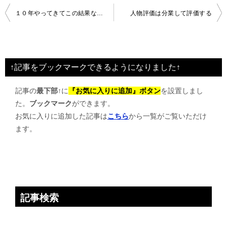
投
１０年やってきてこの結果なんです！
人物評価は分業して評価する
稿
ナ
ビ
↑記事をブックマークできるようになりました↑
ゲ
記事の
最下部↑
に
『お気に入りに追加』ボタン
を設置しまし
ー
た。
ブックマーク
ができます。
シ
お気に入りに追加した記事は
こちら
から一覧がご覧いただけ
ョ
ます。
ン
記事検索