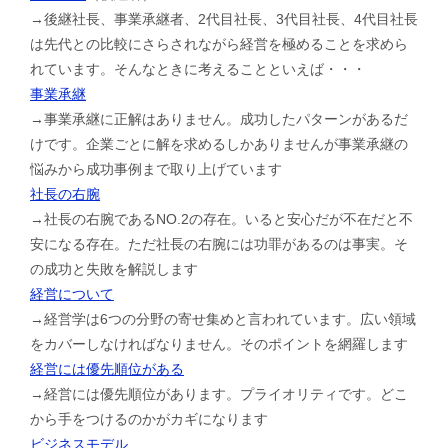
→後継社長、事業承継者、2代目社長、3代目社長、4代目社長
は先代との比較にさらされながら経営を極めることを求めら
れています。そんなときに考えることといえば・・・
事業承継
→事業承継に正解はありません。成功したパターンがあるだ
けです。企業ごとに解を求めるしかありませんが事業承継の
悩みから成功事例まで取り上げています
社長の右腕
→社長の右腕であるNO.2の存在。いると安心だが不在だと不
安になる存在。ただ社長の右腕には功罪があるのは事実。そ
の成功と失敗を解説します
経営について
→経営学は6つの分野の寄せ集めと言われています。広い領域
をカバーしなければなりません。そのポイントを網羅します
経営には優先順位がある
→経営には優先順位があります。プライオリティです。どこ
から手をつけるのかがカギになります
ビジネスモデル