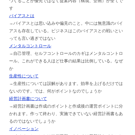
つくることが優先ではなく提案内容（構成、企画）が全てで
す
バイアスとは
→バイアスとは思い込みや偏見のこと。中には無意識のバイ
アスも存在している。ビジネスはこのバイアスとの戦いとい
っても言い過ぎではない
メンタルコントロール
→自己管理、セルフコントロールのカギはメンタルコントロ
ール。これができる人ほど仕事の結果は比例している。なぜ
か
生産性について
→生産性については誤解があります。効率を上げるだけでは
ないのです。では、何がポイントなのでしょうか
経営計画書について
→経営計画書は作成のポイントと作成後の運営ポイントに分
かれます。作って終わり、実施できていない経営計画書もあ
るのではないでしょうか
イノベーション