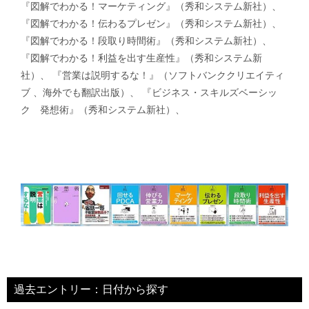
『図解でわかる！マーケティング』（秀和システム新社）、
『図解でわかる！伝わるプレゼン』（秀和システム新社）、
『図解でわかる！段取り時間術』（秀和システム新社）、
『図解でわかる！利益を出す生産性』（秀和システム新
社）、 『営業は説明するな！』（ソフトバンククリエイティ
ブ 、海外でも翻訳出版）、 『ビジネス・スキルズベーシッ
ク 発想術』（秀和システム新社）、
過去エントリー：日付から探す