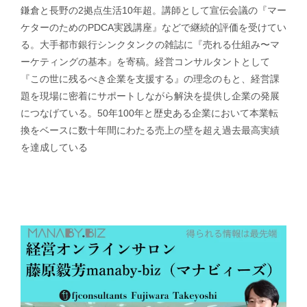
鎌倉と長野の2拠点生活10年超。講師として宣伝会議の『マー
ケターのためのPDCA実践講座』などで継続的評価を受けてい
る。大手都市銀行シンクタンクの雑誌に『売れる仕組み〜マ
ーケティングの基本』を寄稿。経営コンサルタントとして
『この世に残るべき企業を支援する』の理念のもと、経営課
題を現場に密着にサポートしながら解決を提供し企業の発展
につなげている。50年100年と歴史ある企業において本業転
換をベースに数十年間にわたる売上の壁を超え過去最高実績
を達成している