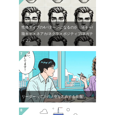
性格タイプの4パターンになるのか（陽キャ/
陰キャ × ネアカ/ネクラ × ポジティブ/ネガテ
ィブ）
リーダーって人の人生を左右する存在