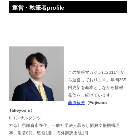
運営・執筆者profile
この情報マガジンは2011年か
ら運営しております。年間365
回更新を基本としながら情報
発信をし続けています。
藤原毅芳
（Fujiwara
Takeyoshi）
fjコンサルタンツ
神奈川県鎌倉市在住、一般社団法人暮らし振興支援機構理
事、単著8冊、監修1冊、海外翻訳出版1冊