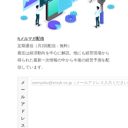
fjメルマガ配信
定期通信（月2回配信：無料）
最近は経済動向を中心に解説。他にも経営現場から
得られた最新一次情報の中から今後の経営予測を配
信しています。
メ
ー
ル
ア
ド
レ
ス