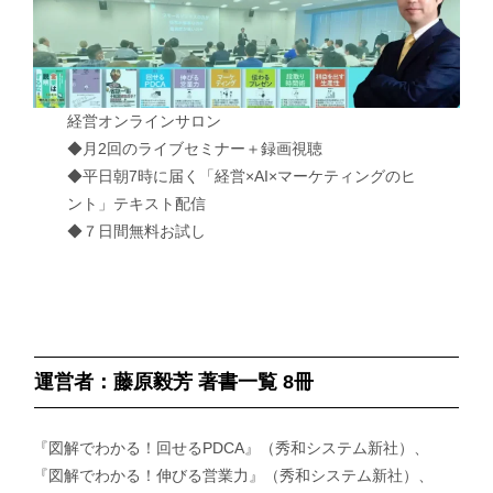
経営オンラインサロン
◆月2回のライブセミナー＋録画視聴
◆平日朝7時に届く「経営×AI×マーケティングのヒ
ント」テキスト配信
◆７日間無料お試し
運営者：藤原毅芳 著書一覧 8冊
『図解でわかる！回せるPDCA』（秀和システム新社）、
『図解でわかる！伸びる営業力』（秀和システム新社）、