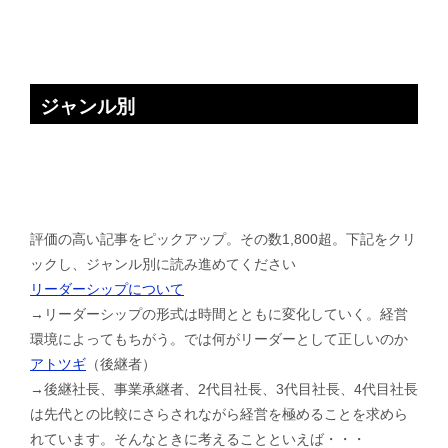
ジャンル別
評価の高い記事をピックアップ。その数1,800超。下記をクリ
ックし、ジャンル別に読み進めてください
リーダーシップについて
→リーダーシップの形式は時間とともに変化していく。経営
環境によってもちがう。では何がリーダーとして正しいのか
アトツギ
（後継者）
→後継社長、事業承継者、2代目社長、3代目社長、4代目社長
は先代との比較にさらされながら経営を極めることを求めら
れています。そんなときに考えることといえば・・・