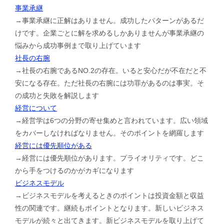
事業承継
→事業承継に正解はありません。成功したパターンがあるだ
けです。企業ごとに解を求めるしかありませんが事業承継の
悩みから成功事例まで取り上げています
社長の右腕
→社長の右腕であるNO.2の存在。いると安心だが不在だと不
安になる存在。ただ社長の右腕には功罪があるのは事実。そ
の成功と失敗を解説します
経営について
→経営学は6つの分野の寄せ集めと言われています。広い領域
をカバーしなければなりません。そのポイントを網羅します
経営には優先順位がある
→経営には優先順位があります。プライオリティです。どこ
から手をつけるのかがカギになります
ビジネスモデル
→ビジネスモデルを考えるときのポイントは投資金額と収益
性の関連です。継続もポイントとなります。新しいビジネス
モデルが続々と出てきます。新ビジネスモデルを取り上げて