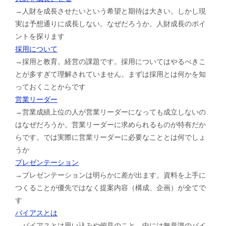
→人財を成長させたいという希望と期待は大きい。しかし現
実は予想通りに成長しない。なぜだろうか。人財成長のポイ
ントを探ります
採用について
→採用と教育。経営の課題です。採用についてはやるべきこ
とが多すぎて理解されていません。まずは採用とは何かを知
っておくことからです
営業リーダー
→営業成績上位の人が営業リーダーになっても成立しないの
はなぜだろうか。営業リーダーに求められるものが特有だか
らです。では実際に営業リーダーに必要なこととは何でしょ
うか
プレゼンテーション
→プレゼンテーションは明らかに差が出ます。資料を上手に
つくることが優先ではなく提案内容（構成、企画）が全てで
す
バイアスとは
→バイアスとは思い込みや偏見のこと。中には無意識のバイ