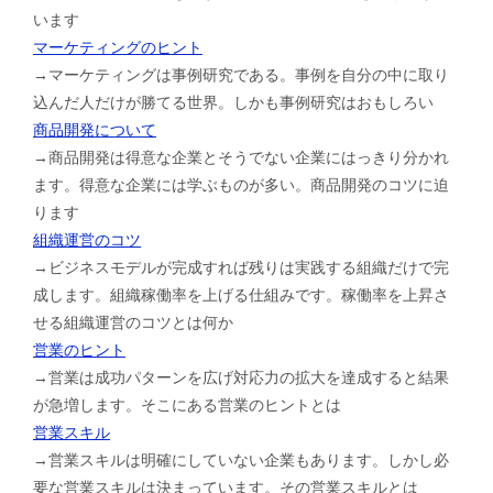
います
マーケティングのヒント
→マーケティングは事例研究である。事例を自分の中に取り
込んだ人だけが勝てる世界。しかも事例研究はおもしろい
商品開発について
→商品開発は得意な企業とそうでない企業にはっきり分かれ
ます。得意な企業には学ぶものが多い。商品開発のコツに迫
ります
組織運営のコツ
→ビジネスモデルが完成すれば残りは実践する組織だけで完
成します。組織稼働率を上げる仕組みです。稼働率を上昇さ
せる組織運営のコツとは何か
営業のヒント
→営業は成功パターンを広げ対応力の拡大を達成すると結果
が急増します。そこにある営業のヒントとは
営業スキル
→営業スキルは明確にしていない企業もあります。しかし必
要な営業スキルは決まっています。その営業スキルとは