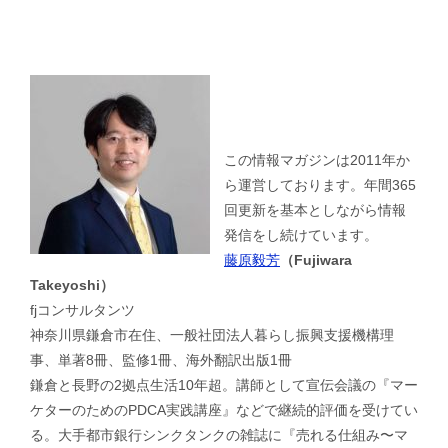
この情報マガジンは2011年か
ら運営しております。年間365
回更新を基本としながら情報
発信をし続けています。
藤原毅芳
（Fujiwara
Takeyoshi）
fjコンサルタンツ
神奈川県鎌倉市在住、一般社団法人暮らし振興支援機構理
事、単著8冊、監修1冊、海外翻訳出版1冊
鎌倉と長野の2拠点生活10年超。講師として宣伝会議の『マー
ケターのためのPDCA実践講座』などで継続的評価を受けてい
る。大手都市銀行シンクタンクの雑誌に『売れる仕組み〜マ