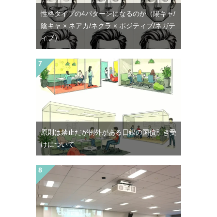
性格タイプの4パターンになるのか（陽キャ/
陰キャ × ネアカ/ネクラ × ポジティブ/ネガテ
ィブ）
原則は禁止だが例外がある日銀の国債引き受
けについて