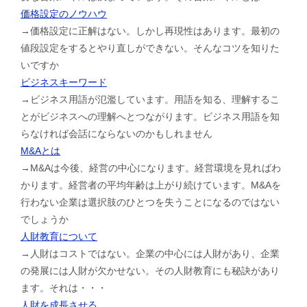
価格設定のノウハウ
→価格設定に正解はない。しかし再現性はあります。最初の
値段設定をするとやり直しができない。そんなコツを知りた
いですか
ビジネスキーワード
→ビジネス用語が氾濫しています。用語を知る、理解するこ
とがビジネスへの理解へとつながります。ビジネス用語を知
らなければ会話にならないのかもしれません
M&Aとは
→M&Aは今後、経営の中心になります。経営環境を見ればわ
かります。経営者の平均年齢は上がり続けています。M&Aを
行わない企業は選択肢のひとつを失うことになるのではない
でしょうか
人財教育について
→人財はコストではない。企業の中心には人財があり、企業
の発展には人財が欠かせない。その人財教育にも秘訣があり
ます。それは・・・
人財を成長させる