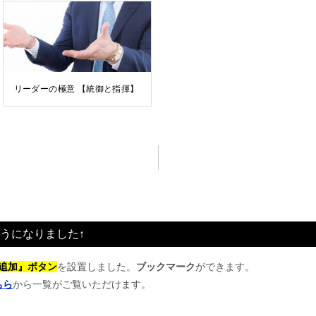
リーダーの極意 【統御と指揮】
うになりました↑
追加』ボタン
を設置しました。
ブックマーク
ができます。
ちら
から一覧がご覧いただけます。