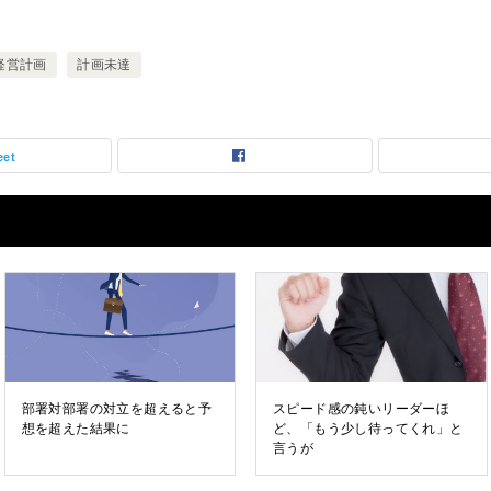
経営計画
計画未達
eet
部署対部署の対立を超えると予
スピード感の鈍いリーダーほ
想を超えた結果に
ど、「もう少し待ってくれ」と
言うが