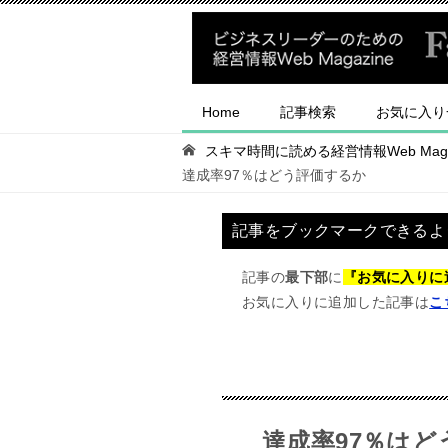
Home
記事検索
お気に入り
スキマ時間に読める経営情報Web Magaz
達成率97％はどう評価するか
記事をブックマークできるよ
記事の
最下部
に
『お気に入りに
お気に入りに追加した記事は
こ
達成率97％は