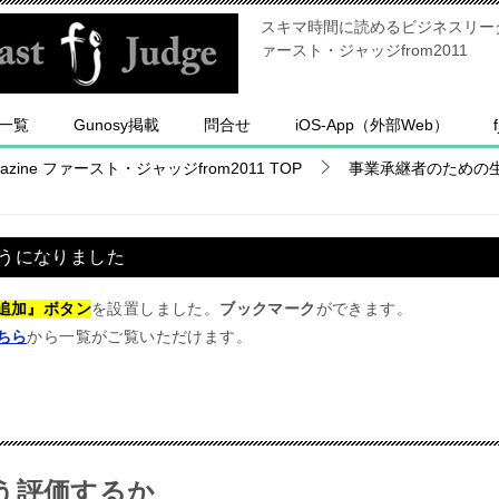
スキマ時間に読めるビジネスリーダー
ァースト・ジャッジfrom2011
一覧
Gunosy掲載
問合せ
iOS-App（外部Web）
ine ファースト・ジャッジfrom2011
TOP
事業承継者のための
うになりました
追加』ボタン
を設置しました。
ブックマーク
ができます。
ちら
から一覧がご覧いただけます。
どう評価するか