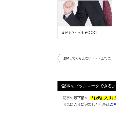
まだまだイケるぞ◯◯◯
投
理解してもらえない・・・上司に
稿
ナ
ビ
↑記事をブックマークできるよ
ゲ
ー
記事の
最下部↑
に
『お気に入りに
お気に入りに追加した記事は
こ
シ
ョ