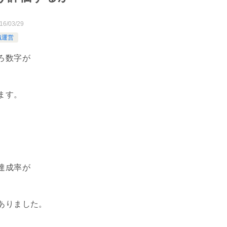
16/03/29
織運営
ろ数字が
ます。
達成率が
ありました。