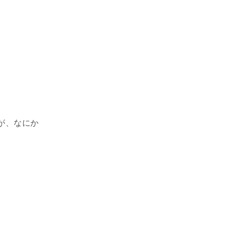
が、なにか
。