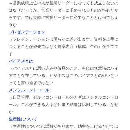
→営業成績上位の人が営業リーダーになっても成立しないの
はなぜだろうか。営業リーダーに求められるものが特有だか
らです。では実際に営業リーダーに必要なこととは何でしょ
うか
プレゼンテーション
→プレゼンテーションは明らかに差が出ます。資料を上手に
つくることが優先ではなく提案内容（構成、企画）が全てで
す
バイアスとは
→バイアスとは思い込みや偏見のこと。中には無意識のバイ
アスも存在している。ビジネスはこのバイアスとの戦いとい
っても言い過ぎではない
メンタルコントロール
→自己管理、セルフコントロールのカギはメンタルコントロ
ール。これができる人ほど仕事の結果は比例している。なぜ
か
生産性について
→生産性については誤解があります。効率を上げるだけでは