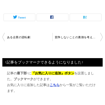
Tweet
投
ある企業の逆転劇
競争しないことの裏側を考えてみる
稿
ナ
ビ
↑記事をブックマークできるようになりました↑
ゲ
記事の
最下部↑
に
『お気に入りに追加』ボタン
を設置しまし
ー
た。
ブックマーク
ができます。
シ
お気に入りに追加した記事は
こちら
から一覧がご覧いただけ
ョ
ます。
ン