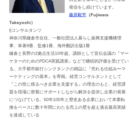
発信をし続けています。
藤原毅芳
（Fujiwara
Takeyoshi）
fjコンサルタンツ
神奈川県鎌倉市在住、一般社団法人暮らし振興支援機構理
事、単著8冊、監修1冊、海外翻訳出版1冊
鎌倉と長野の2拠点生活10年超。講師として宣伝会議の『マー
ケターのためのPDCA実践講座』などで継続的評価を受けてい
る。大手都市銀行シンクタンクの雑誌に『売れる仕組み〜マ
ーケティングの基本』を寄稿。経営コンサルタントとして
『この世に残るべき企業を支援する』の理念のもと、経営課
題を現場に密着にサポートしながら解決を提供し企業の発展
につなげている。50年100年と歴史ある企業において本業転
換をベースに数十年間にわたる売上の壁を超え過去最高実績
を達成している