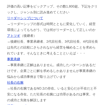
評価の高い記事をピックアップ。その数1,800超。下記をクリ
ックし、ジャンル別に読み進めてください
リーダーシップについて
→リーダーシップの形式は時間とともに変化していく。経営
環境によってもちがう。では何がリーダーとして正しいのか
アトツギ
（後継者）
→後継社長、事業承継者、2代目社長、3代目社長、4代目社長
は先代との比較にさらされながら経営を極めることを求めら
れています。そんなときに考えることといえば・・・
事業承継
→事業承継に正解はありません。成功したパターンがあるだ
けです。企業ごとに解を求めるしかありませんが事業承継の
悩みから成功事例まで取り上げています
社長の右腕
→社長の右腕であるNO.2の存在。いると安心だが不在だと不
安になる存在。ただ社長の右腕には功罪があるのは事実。そ
の成功と失敗を解説します