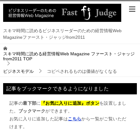
スキマ時間に読めるビジネスリーダーのための経営情報Web
Magazineファースト・ジャッジfrom2011
スキマ時間に読める経営情報Web Magazine ファースト・ジャッジ
from2011
TOP
ビジネスモデル
コピペされるものは価値がなくなる
記事をブックマークできるようになりました
記事の
最下部
に
『お気に入りに追加』ボタン
を設置しまし
た。
ブックマーク
ができます。
お気に入りに追加した記事は
こちら
から一覧がご覧いただ
けます。