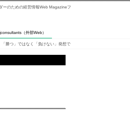
のための経営情報Web Magazineフ
fjconsultants（外部Web）
「勝つ」ではなく「負けない」発想で