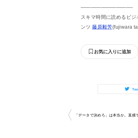
——————————-
スキマ時間に読めるビジネス
ンツ
藤原毅芳
(fujiwara
お気に入りに追加
Tw
投
「データで決めろ」は本当か。直感
稿
ナ