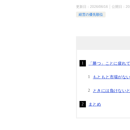
更新日：
2026/06/16
公開日：
20
経営の優先順位
「勝つ」ことに疲れ
もともと市場がな
ときには負けない
まとめ