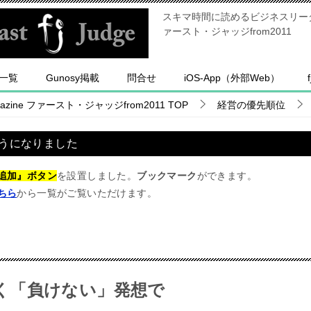
スキマ時間に読めるビジネスリーダー
ァースト・ジャッジfrom2011
一覧
Gunosy掲載
問合せ
iOS-App（外部Web）
ine ファースト・ジャッジfrom2011
TOP
経営の優先順位
うになりました
追加』ボタン
を設置しました。
ブックマーク
ができます。
ちら
から一覧がご覧いただけます。
く「負けない」発想で