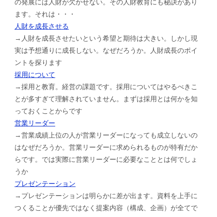
の発展には人財が欠かせない。その人財教育にも秘訣があり
ます。それは・・・
人財を成長させる
→人財を成長させたいという希望と期待は大きい。しかし現
実は予想通りに成長しない。なぜだろうか。人財成長のポイ
ントを探ります
採用について
→採用と教育。経営の課題です。採用についてはやるべきこ
とが多すぎて理解されていません。まずは採用とは何かを知
っておくことからです
営業リーダー
→営業成績上位の人が営業リーダーになっても成立しないの
はなぜだろうか。営業リーダーに求められるものが特有だか
らです。では実際に営業リーダーに必要なこととは何でしょ
うか
プレゼンテーション
→プレゼンテーションは明らかに差が出ます。資料を上手に
つくることが優先ではなく提案内容（構成、企画）が全てで