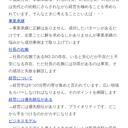
は先代との比較にさらされながら経営を極めることを求めら
れています。そんなときに考えることといえば・・・
事業承継
→事業承継に正解はありません。成功したパターンがあるだ
けです。企業ごとに解を求めるしかありませんが事業承継の
悩みから成功事例まで取り上げています
社長の右腕
→社長の右腕であるNO.2の存在。いると安心だが不在だと不
安になる存在。ただ社長の右腕には功罪があるのは事実。そ
の成功と失敗を解説します
経営について
→経営学は6つの分野の寄せ集めと言われています。広い領域
をカバーしなければなりません。そのポイントを網羅します
経営には優先順位がある
→経営には優先順位があります。プライオリティです。どこ
から手をつけるのかがカギになります
ビジネスモデル
→ビジネスモデルを考えるときのポイントは投資金額と収益