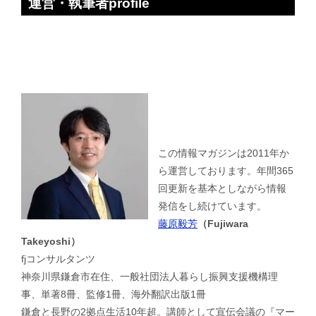
運営・執筆者profile
この情報マガジンは2011年か
ら運営しております。年間365
回更新を基本としながら情報
発信をし続けています。
藤原毅芳
（Fujiwara
Takeyoshi）
fjコンサルタンツ
神奈川県鎌倉市在住、一般社団法人暮らし振興支援機構理
事、単著8冊、監修1冊、海外翻訳出版1冊
鎌倉と長野の2拠点生活10年超。講師として宣伝会議の『マー