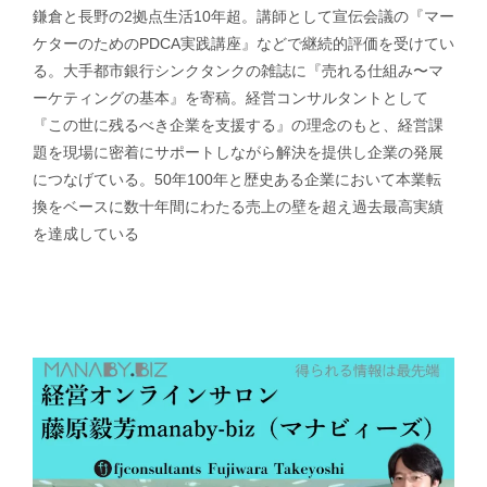
鎌倉と長野の2拠点生活10年超。講師として宣伝会議の『マー
ケターのためのPDCA実践講座』などで継続的評価を受けてい
る。大手都市銀行シンクタンクの雑誌に『売れる仕組み〜マ
ーケティングの基本』を寄稿。経営コンサルタントとして
『この世に残るべき企業を支援する』の理念のもと、経営課
題を現場に密着にサポートしながら解決を提供し企業の発展
につなげている。50年100年と歴史ある企業において本業転
換をベースに数十年間にわたる売上の壁を超え過去最高実績
を達成している