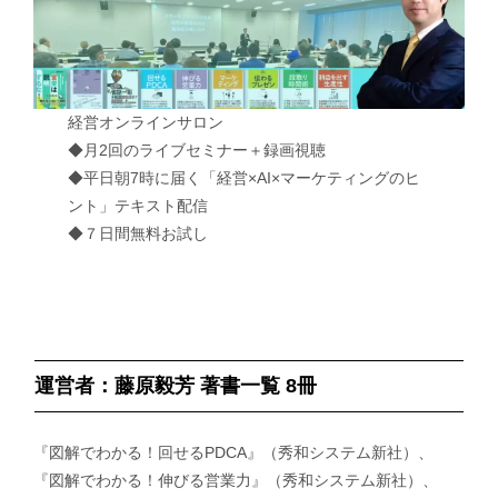
経営オンラインサロン
◆月2回のライブセミナー＋録画視聴
◆平日朝7時に届く「経営×AI×マーケティングのヒ
ント」テキスト配信
◆７日間無料お試し
運営者：藤原毅芳 著書一覧 8冊
『図解でわかる！回せるPDCA』（秀和システム新社）、
『図解でわかる！伸びる営業力』（秀和システム新社）、