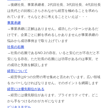
→後継社長、事業承継者、2代目社長、3代目社長、4代目社長
は先代との比較にさらされながら経営を極めることを求めら
れています。そんなときに考えることといえば・・・
事業承継
→事業承継に正解はありません。成功したパターンがあるだ
けです。企業ごとに解を求めるしかありませんが事業承継の
悩みから成功事例まで取り上げています
社長の右腕
→社長の右腕であるNO.2の存在。いると安心だが不在だと不
安になる存在。ただ社長の右腕には功罪があるのは事実。そ
の成功と失敗を解説します
経営について
→経営学は6つの分野の寄せ集めと言われています。広い領域
をカバーしなければなりません。そのポイントを網羅します
経営には優先順位がある
→経営には優先順位があります。プライオリティです。どこ
から手をつけるのかがカギになります
ビジネスモデル