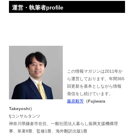
運営・執筆者profile
この情報マガジンは2011年か
ら運営しております。年間365
回更新を基本としながら情報
発信をし続けています。
藤原毅芳
（Fujiwara
Takeyoshi）
fjコンサルタンツ
神奈川県鎌倉市在住、一般社団法人暮らし振興支援機構理
事、単著8冊、監修1冊、海外翻訳出版1冊