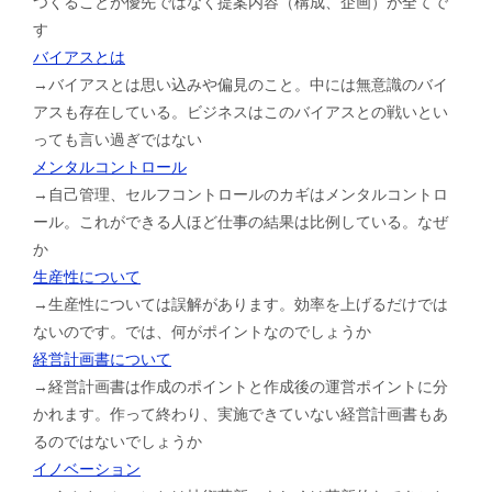
つくることが優先ではなく提案内容（構成、企画）が全てで
す
バイアスとは
→バイアスとは思い込みや偏見のこと。中には無意識のバイ
アスも存在している。ビジネスはこのバイアスとの戦いとい
っても言い過ぎではない
メンタルコントロール
→自己管理、セルフコントロールのカギはメンタルコントロ
ール。これができる人ほど仕事の結果は比例している。なぜ
か
生産性について
→生産性については誤解があります。効率を上げるだけでは
ないのです。では、何がポイントなのでしょうか
経営計画書について
→経営計画書は作成のポイントと作成後の運営ポイントに分
かれます。作って終わり、実施できていない経営計画書もあ
るのではないでしょうか
イノベーション