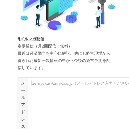
fjメルマガ配信
定期通信（月2回配信：無料）
最近は経済動向を中心に解説。他にも経営現場から
得られた最新一次情報の中から今後の経営予測を配
信しています。
メ
ー
ル
ア
ド
レ
ス