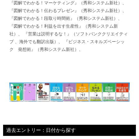
『図解でわかる！マーケティング』（秀和システム新社）、
『図解でわかる！伝わるプレゼン』（秀和システム新社）、
『図解でわかる！段取り時間術』（秀和システム新社）、
『図解でわかる！利益を出す生産性』（秀和システム新
社）、 『営業は説明するな！』（ソフトバンククリエイティ
ブ 、海外でも翻訳出版）、 『ビジネス・スキルズベーシッ
ク 発想術』（秀和システム新社）、
過去エントリー：日付から探す