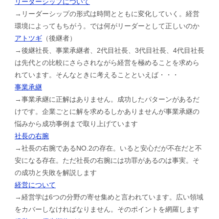
リーダーシップについて
→リーダーシップの形式は時間とともに変化していく。経営
環境によってもちがう。では何がリーダーとして正しいのか
アトツギ
（後継者）
→後継社長、事業承継者、2代目社長、3代目社長、4代目社長
は先代との比較にさらされながら経営を極めることを求めら
れています。そんなときに考えることといえば・・・
事業承継
→事業承継に正解はありません。成功したパターンがあるだ
けです。企業ごとに解を求めるしかありませんが事業承継の
悩みから成功事例まで取り上げています
社長の右腕
→社長の右腕であるNO.2の存在。いると安心だが不在だと不
安になる存在。ただ社長の右腕には功罪があるのは事実。そ
の成功と失敗を解説します
経営について
→経営学は6つの分野の寄せ集めと言われています。広い領域
をカバーしなければなりません。そのポイントを網羅します