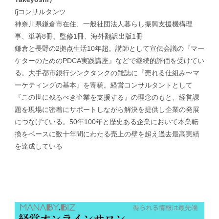
fjコンサルタンツ
神奈川県鎌倉市在住、一般社団法人暮らし振興支援機構理
事、単著8冊、監修1冊、海外翻訳出版1冊
鎌倉と長野の2拠点生活10年超。講師として宣伝会議の『マー
ケターのためのPDCA実践講座』などで継続的評価を受けてい
る。大手都市銀行シンクタンクの雑誌に『売れる仕組み〜マ
ーケティングの基本』を寄稿。経営コンサルタントとして
『この世に残るべき企業を支援する』の理念のもと、経営課
題を現場に密着にサポートしながら解決を提供し企業の発展
につなげている。50年100年と歴史ある企業において本業転
換をベースに数十年間にわたる売上の壁を超え過去最高実績
を達成している