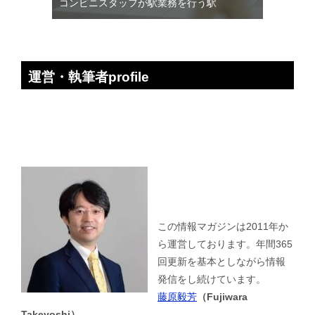
コンビニスタッフが駅業務を行う駅
運営・執筆者profile
この情報マガジンは2011年か
ら運営しております。年間365
回更新を基本としながら情報
発信をし続けています。
藤原毅芳
（Fujiwara
Takeyoshi）