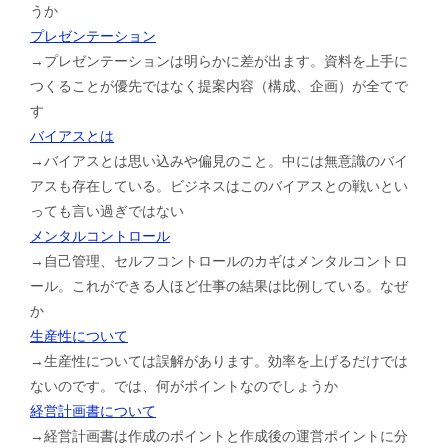
うか
プレゼンテーション
→プレゼンテーションは明らかに差が出ます。資料を上手に
つくることが優先ではなく提案内容（構成、企画）が全てで
す
バイアスとは
→バイアスとは思い込みや偏見のこと。中には無意識のバイ
アスも存在している。ビジネスはこのバイアスとの戦いとい
っても言い過ぎではない
メンタルコントロール
→自己管理、セルフコントロールのカギはメンタルコントロ
ール。これができる人ほど仕事の結果は比例している。なぜ
か
生産性について
→生産性については誤解があります。効率を上げるだけでは
ないのです。では、何がポイントなのでしょうか
経営計画書について
→経営計画書は作成のポイントと作成後の運営ポイントに分