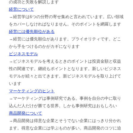
の成功と失敗を解説します
経営について
→経営学は6つの分野の寄せ集めと言われています。広い領域
をカバーしなければなりません。そのポイントを網羅します
経営には優先順位がある
→経営には優先順位があります。プライオリティです。どこ
から手をつけるのかがカギになります
ビジネスモデル
→ビジネスモデルを考えるときのポイントは投資金額と収益
性の関連です。継続もポイントとなります。新しいビジネス
モデルが続々と出てきます。新ビジネスモデルを取り上げて
います
マーケティングのヒント
→マーケティングは事例研究である。事例を自分の中に取り
込んだ人だけが勝てる世界。しかも事例研究はおもしろい
商品開発について
→商品開発は得意な企業とそうでない企業にはっきり分かれ
ます。得意な企業には学ぶものが多い。商品開発のコツに迫