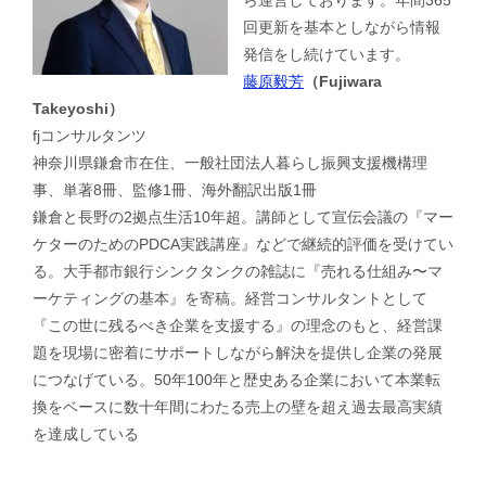
ら運営しております。年間365
回更新を基本としながら情報
発信をし続けています。
藤原毅芳
（Fujiwara
Takeyoshi）
fjコンサルタンツ
神奈川県鎌倉市在住、一般社団法人暮らし振興支援機構理
事、単著8冊、監修1冊、海外翻訳出版1冊
鎌倉と長野の2拠点生活10年超。講師として宣伝会議の『マー
ケターのためのPDCA実践講座』などで継続的評価を受けてい
る。大手都市銀行シンクタンクの雑誌に『売れる仕組み〜マ
ーケティングの基本』を寄稿。経営コンサルタントとして
『この世に残るべき企業を支援する』の理念のもと、経営課
題を現場に密着にサポートしながら解決を提供し企業の発展
につなげている。50年100年と歴史ある企業において本業転
換をベースに数十年間にわたる売上の壁を超え過去最高実績
を達成している