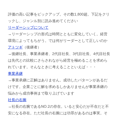
評価の高い記事をピックアップ。その数1,800超。下記をクリ
ックし、ジャンル別に読み進めてください
リーダーシップについて
→リーダーシップの形式は時間とともに変化していく。経営
環境によってもちがう。では何がリーダーとして正しいのか
アトツギ
（後継者）
→後継社長、事業承継者、2代目社長、3代目社長、4代目社長
は先代との比較にさらされながら経営を極めることを求めら
れています。そんなときに考えることといえば・・・
事業承継
→事業承継に正解はありません。成功したパターンがあるだ
けです。企業ごとに解を求めるしかありませんが事業承継の
悩みから成功事例まで取り上げています
社長の右腕
→社長の右腕であるNO.2の存在。いると安心だが不在だと不
安になる存在。ただ社長の右腕には功罪があるのは事実。そ