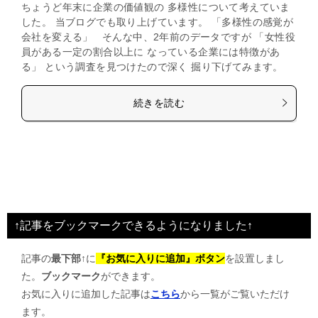
ちょうど年末に企業の価値観の 多様性について考えていま
した。 当ブログでも取り上げています。 「多様性の感覚が
会社を変える」 そんな中、2年前のデータですが 「女性役
員がある一定の割合以上に なっている企業には特徴があ
る」 という調査を見つけたので深く 掘り下げてみます。
続きを読む
↑記事をブックマークできるようになりました↑
記事の
最下部↑
に
『お気に入りに追加』ボタン
を設置しまし
た。
ブックマーク
ができます。
お気に入りに追加した記事は
こちら
から一覧がご覧いただけ
ます。