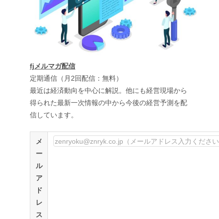
fjメルマガ配信
定期通信（月2回配信：無料）
最近は経済動向を中心に解説。他にも経営現場から
得られた最新一次情報の中から今後の経営予測を配
信しています。
メ
ー
ル
ア
ド
レ
ス