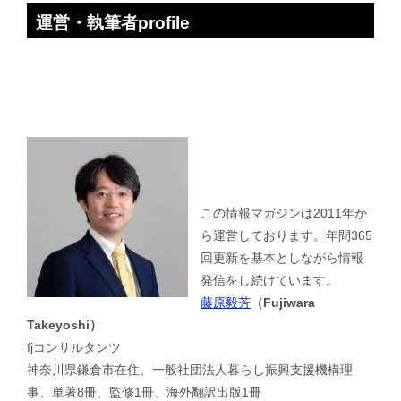
運営・執筆者profile
この情報マガジンは2011年か
ら運営しております。年間365
回更新を基本としながら情報
発信をし続けています。
藤原毅芳
（Fujiwara
Takeyoshi）
fjコンサルタンツ
神奈川県鎌倉市在住、一般社団法人暮らし振興支援機構理
事、単著8冊、監修1冊、海外翻訳出版1冊