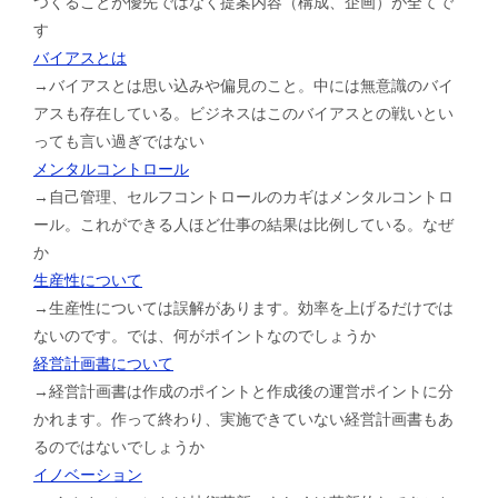
つくることが優先ではなく提案内容（構成、企画）が全てで
す
バイアスとは
→バイアスとは思い込みや偏見のこと。中には無意識のバイ
アスも存在している。ビジネスはこのバイアスとの戦いとい
っても言い過ぎではない
メンタルコントロール
→自己管理、セルフコントロールのカギはメンタルコントロ
ール。これができる人ほど仕事の結果は比例している。なぜ
か
生産性について
→生産性については誤解があります。効率を上げるだけでは
ないのです。では、何がポイントなのでしょうか
経営計画書について
→経営計画書は作成のポイントと作成後の運営ポイントに分
かれます。作って終わり、実施できていない経営計画書もあ
るのではないでしょうか
イノベーション