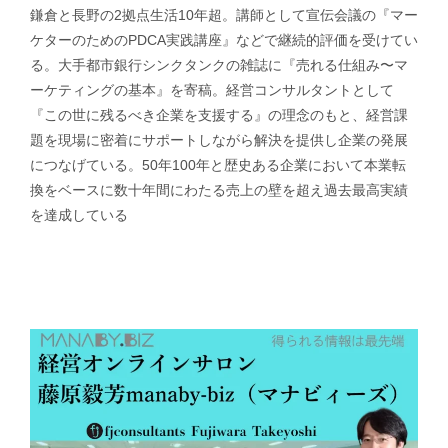
鎌倉と長野の2拠点生活10年超。講師として宣伝会議の『マー
ケターのためのPDCA実践講座』などで継続的評価を受けてい
る。大手都市銀行シンクタンクの雑誌に『売れる仕組み〜マ
ーケティングの基本』を寄稿。経営コンサルタントとして
『この世に残るべき企業を支援する』の理念のもと、経営課
題を現場に密着にサポートしながら解決を提供し企業の発展
につなげている。50年100年と歴史ある企業において本業転
換をベースに数十年間にわたる売上の壁を超え過去最高実績
を達成している