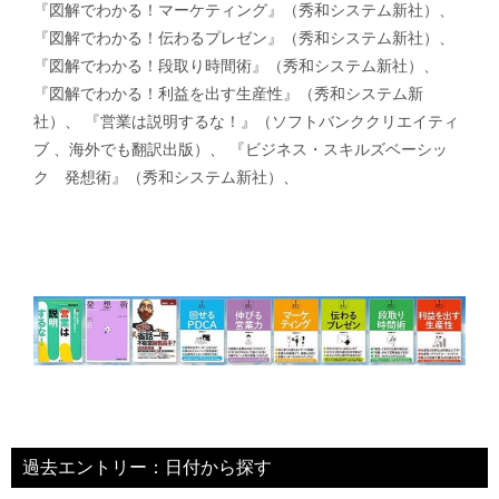
『図解でわかる！マーケティング』（秀和システム新社）、
『図解でわかる！伝わるプレゼン』（秀和システム新社）、
『図解でわかる！段取り時間術』（秀和システム新社）、
『図解でわかる！利益を出す生産性』（秀和システム新
社）、 『営業は説明するな！』（ソフトバンククリエイティ
ブ 、海外でも翻訳出版）、 『ビジネス・スキルズベーシッ
ク 発想術』（秀和システム新社）、
過去エントリー：日付から探す