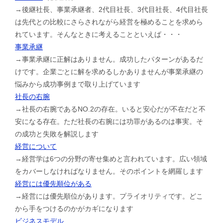
→後継社長、事業承継者、2代目社長、3代目社長、4代目社長
は先代との比較にさらされながら経営を極めることを求めら
れています。そんなときに考えることといえば・・・
事業承継
→事業承継に正解はありません。成功したパターンがあるだ
けです。企業ごとに解を求めるしかありませんが事業承継の
悩みから成功事例まで取り上げています
社長の右腕
→社長の右腕であるNO.2の存在。いると安心だが不在だと不
安になる存在。ただ社長の右腕には功罪があるのは事実。そ
の成功と失敗を解説します
経営について
→経営学は6つの分野の寄せ集めと言われています。広い領域
をカバーしなければなりません。そのポイントを網羅します
経営には優先順位がある
→経営には優先順位があります。プライオリティです。どこ
から手をつけるのかがカギになります
ビジネスモデル