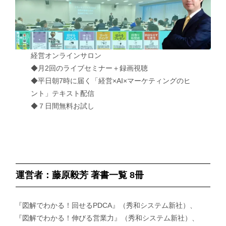
経営オンラインサロン
◆月2回のライブセミナー＋録画視聴
◆平日朝7時に届く「経営×AI×マーケティングのヒ
ント」テキスト配信
◆７日間無料お試し
運営者：藤原毅芳 著書一覧 8冊
『図解でわかる！回せるPDCA』（秀和システム新社）、
『図解でわかる！伸びる営業力』（秀和システム新社）、