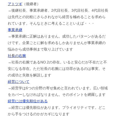
アトツギ
（後継者）
→後継社長、事業承継者、2代目社長、3代目社長、4代目社長
は先代との比較にさらされながら経営を極めることを求めら
れています。そんなときに考えることといえば・・・
事業承継
→事業承継に正解はありません。成功したパターンがあるだ
けです。企業ごとに解を求めるしかありませんが事業承継の
悩みから成功事例まで取り上げています
社長の右腕
→社長の右腕であるNO.2の存在。いると安心だが不在だと不
安になる存在。ただ社長の右腕には功罪があるのは事実。そ
の成功と失敗を解説します
経営について
→経営学は6つの分野の寄せ集めと言われています。広い領域
をカバーしなければなりません。そのポイントを網羅します
経営には優先順位がある
→経営には優先順位があります。プライオリティです。どこ
から手をつけるのかがカギになります