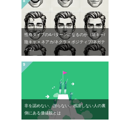
性格タイプの4パターンになるのか（陽キャ/
陰キャ × ネアカ/ネクラ × ポジティブ/ネガテ
ィブ）
非を認めない、謝らない、感謝しない人の裏
側にある価値観とは