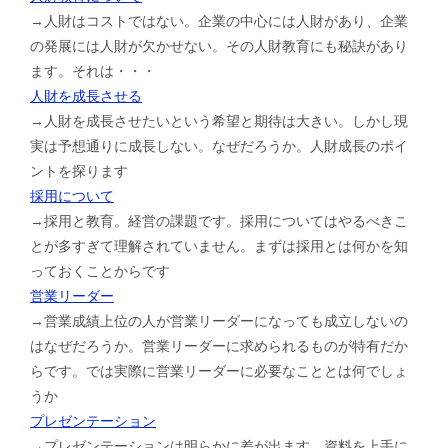
→人財はコストではない。企業の中心には人財があり、企業
の発展には人財が欠かせない。その人財教育にも秘訣があり
ます。それは・・・
人財を成長させる
→人財を成長させたいという希望と期待は大きい。しかし現
実は予想通りに成長しない。なぜだろうか。人財成長のポイ
ントを探ります
採用について
→採用と教育。経営の課題です。採用についてはやるべきこ
とが多すぎて理解されていません。まずは採用とは何かを知
っておくことからです
営業リーダー
→営業成績上位の人が営業リーダーになっても成立しないの
はなぜだろうか。営業リーダーに求められるものが特有だか
らです。では実際に営業リーダーに必要なこととは何でしょ
うか
プレゼンテーション
→プレゼンテーションは明らかに差が出ます。資料を上手に