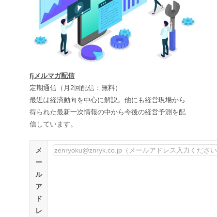
fjメルマガ配信
定期通信（月2回配信：無料）
最近は経済動向を中心に解説。他にも経営現場から
得られた最新一次情報の中から今後の経営予測を配
信しています。
メ
ー
ル
ア
ド
レ