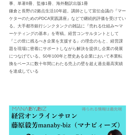
事、単著8冊、監修1冊、海外翻訳出版1冊
鎌倉と長野の2拠点生活10年超。講師として宣伝会議の『マー
ケターのためのPDCA実践講座』などで継続的評価を受けてい
る。大手都市銀行シンクタンクの雑誌に『売れる仕組み〜マ
ーケティングの基本』を寄稿。経営コンサルタントとして
『この世に残るべき企業を支援する』の理念のもと、経営課
題を現場に密着にサポートしながら解決を提供し企業の発展
につなげている。50年100年と歴史ある企業において本業転
換をベースに数十年間にわたる売上の壁を超え過去最高実績
を達成している