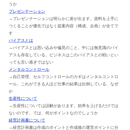
うか
プレゼンテーション
→プレゼンテーションは明らかに差が出ます。資料を上手に
つくることが優先ではなく提案内容（構成、企画）が全てで
す
バイアスとは
→バイアスとは思い込みや偏見のこと。中には無意識のバイ
アスも存在している。ビジネスはこのバイアスとの戦いとい
っても言い過ぎではない
メンタルコントロール
→自己管理、セルフコントロールのカギはメンタルコントロ
ール。これができる人ほど仕事の結果は比例している。なぜ
か
生産性について
→生産性については誤解があります。効率を上げるだけでは
ないのです。では、何がポイントなのでしょうか
経営計画書について
→経営計画書は作成のポイントと作成後の運営ポイントに分