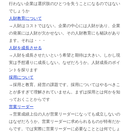
行わない企業は選択肢のひとつを失うことになるのではない
でしょうか
人財教育について
→人財はコストではない。企業の中心には人財があり、企業
の発展には人財が欠かせない。その人財教育にも秘訣があり
ます。それは・・・
人財を成長させる
→人財を成長させたいという希望と期待は大きい。しかし現
実は予想通りに成長しない。なぜだろうか。人財成長のポイ
ントを探ります
採用について
→採用と教育。経営の課題です。採用についてはやるべきこ
とが多すぎて理解されていません。まずは採用とは何かを知
っておくことからです
営業リーダー
→営業成績上位の人が営業リーダーになっても成立しないの
はなぜだろうか。営業リーダーに求められるものが特有だか
らです。では実際に営業リーダーに必要なこととは何でしょ