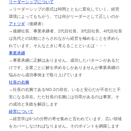
リーダーシップについて
→リーダーシップの形式は時間とともに変化していく。経営
環境によってもちがう。では何がリーダーとして正しいのか
アトツギ
（後継者）
→後継社長、事業承継者、2代目社長、3代目社長、4代目社長
は先代との比較にさらされながら経営を極めることを求めら
れています。そんなときに考えることといえば・・・
事業承継
→事業承継に正解はありません。成功したパターンがあるだ
けです。企業ごとに解を求めるしかありませんが事業承継の
悩みから成功事例まで取り上げています
社長の右腕
→社長の右腕であるNO.2の存在。いると安心だが不在だと不
安になる存在。ただ社長の右腕には功罪があるのは事実。そ
の成功と失敗を解説します
経営について
→経営学は6つの分野の寄せ集めと言われています。広い領域
をカバーしなければなりません。そのポイントを網羅します