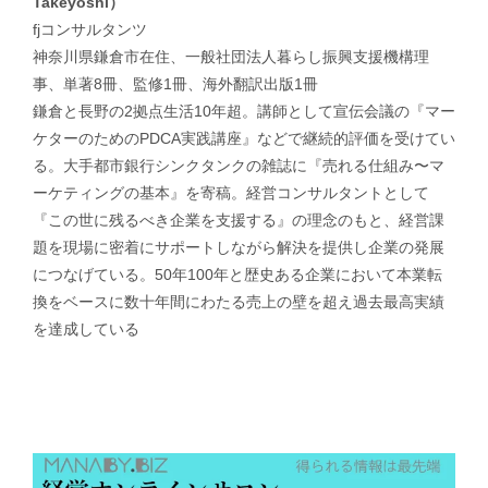
Takeyoshi）
fjコンサルタンツ
神奈川県鎌倉市在住、一般社団法人暮らし振興支援機構理
事、単著8冊、監修1冊、海外翻訳出版1冊
鎌倉と長野の2拠点生活10年超。講師として宣伝会議の『マー
ケターのためのPDCA実践講座』などで継続的評価を受けてい
る。大手都市銀行シンクタンクの雑誌に『売れる仕組み〜マ
ーケティングの基本』を寄稿。経営コンサルタントとして
『この世に残るべき企業を支援する』の理念のもと、経営課
題を現場に密着にサポートしながら解決を提供し企業の発展
につなげている。50年100年と歴史ある企業において本業転
換をベースに数十年間にわたる売上の壁を超え過去最高実績
を達成している