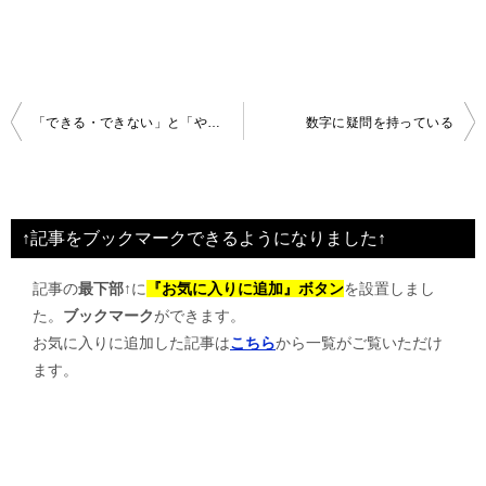
投
「できる・できない」と「やる・やらない」の軸
数字に疑問を持っている
稿
ナ
ビ
↑記事をブックマークできるようになりました↑
ゲ
記事の
最下部↑
に
『お気に入りに追加』ボタン
を設置しまし
ー
た。
ブックマーク
ができます。
シ
お気に入りに追加した記事は
こちら
から一覧がご覧いただけ
ョ
ます。
ン