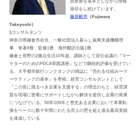
回更新を基本としながら情報
発信をし続けています。
藤原毅芳
（Fujiwara
Takeyoshi）
fjコンサルタンツ
神奈川県鎌倉市在住、一般社団法人暮らし振興支援機構理
事、単著8冊、監修1冊、海外翻訳出版1冊
鎌倉と長野の2拠点生活10年超。講師として宣伝会議の『マー
ケターのためのPDCA実践講座』などで継続的評価を受けてい
る。大手都市銀行シンクタンクの雑誌に『売れる仕組み〜マ
ーケティングの基本』を寄稿。経営コンサルタントとして
『この世に残るべき企業を支援する』の理念のもと、経営課
題を現場に密着にサポートしながら解決を提供し企業の発展
につなげている。50年100年と歴史ある企業において本業転
換をベースに数十年間にわたる売上の壁を超え過去最高実績
を達成している