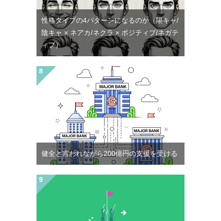
性格タイプの4パターンになるのか（陽キャ/
陰キャ × ネアカ/ネクラ × ポジティブ/ネガテ
ィブ）
健全と言われながら200億円の支援を受ける