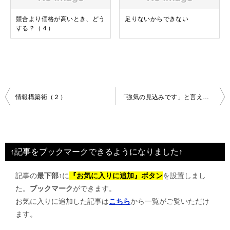
競合より価格が高いとき、どう
足りないからできない
する？（４）
投
情報構築術（２）
「強気の見込みです」と言えるまでに
稿
ナ
ビ
↑記事をブックマークできるようになりました↑
ゲ
記事の
最下部↑
に
『お気に入りに追加』ボタン
を設置しまし
ー
た。
ブックマーク
ができます。
シ
お気に入りに追加した記事は
こちら
から一覧がご覧いただけ
ョ
ます。
ン