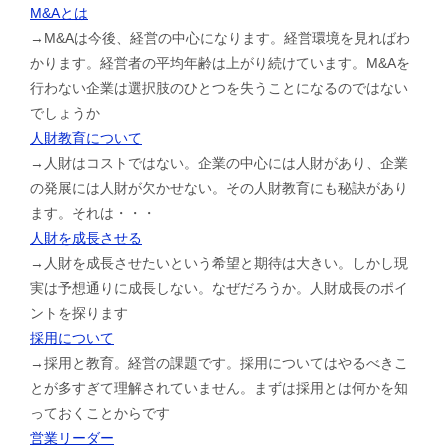
M&Aとは
→M&Aは今後、経営の中心になります。経営環境を見ればわ
かります。経営者の平均年齢は上がり続けています。M&Aを
行わない企業は選択肢のひとつを失うことになるのではない
でしょうか
人財教育について
→人財はコストではない。企業の中心には人財があり、企業
の発展には人財が欠かせない。その人財教育にも秘訣があり
ます。それは・・・
人財を成長させる
→人財を成長させたいという希望と期待は大きい。しかし現
実は予想通りに成長しない。なぜだろうか。人財成長のポイ
ントを探ります
採用について
→採用と教育。経営の課題です。採用についてはやるべきこ
とが多すぎて理解されていません。まずは採用とは何かを知
っておくことからです
営業リーダー