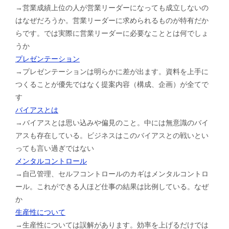
→営業成績上位の人が営業リーダーになっても成立しないの
はなぜだろうか。営業リーダーに求められるものが特有だか
らです。では実際に営業リーダーに必要なこととは何でしょ
うか
プレゼンテーション
→プレゼンテーションは明らかに差が出ます。資料を上手に
つくることが優先ではなく提案内容（構成、企画）が全てで
す
バイアスとは
→バイアスとは思い込みや偏見のこと。中には無意識のバイ
アスも存在している。ビジネスはこのバイアスとの戦いとい
っても言い過ぎではない
メンタルコントロール
→自己管理、セルフコントロールのカギはメンタルコントロ
ール。これができる人ほど仕事の結果は比例している。なぜ
か
生産性について
→生産性については誤解があります。効率を上げるだけでは