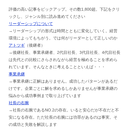
評価の高い記事をピックアップ。その数1,800超。下記をクリ
ックし、ジャンル別に読み進めてください
リーダーシップについて
→リーダーシップの形式は時間とともに変化していく。経営
環境によってもちがう。では何がリーダーとして正しいのか
アトツギ
（後継者）
→後継社長、事業承継者、2代目社長、3代目社長、4代目社長
は先代との比較にさらされながら経営を極めることを求めら
れています。そんなときに考えることといえば・・・
事業承継
→事業承継に正解はありません。成功したパターンがあるだ
けです。企業ごとに解を求めるしかありませんが事業承継の
悩みから成功事例まで取り上げています
社長の右腕
→社長の右腕であるNO.2の存在。いると安心だが不在だと不
安になる存在。ただ社長の右腕には功罪があるのは事実。そ
の成功と失敗を解説します