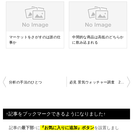
マーケットをさがすのは誰の仕
中間的な商品は高低のどちらか
事か
に飲み込まれる
投
分析の手法のひとつ
必見 景気ウォッチャー調査 20110408
稿
ナ
ビ
↑記事をブックマークできるようになりました↑
ゲ
記事の
最下部↑
に
『お気に入りに追加』ボタン
を設置しまし
ー