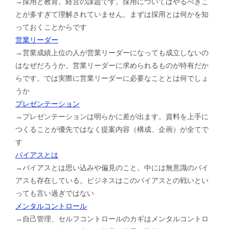
→採用と教育。経営の課題です。採用についてはやるべきこ
とが多すぎて理解されていません。まずは採用とは何かを知
っておくことからです
営業リーダー
→営業成績上位の人が営業リーダーになっても成立しないの
はなぜだろうか。営業リーダーに求められるものが特有だか
らです。では実際に営業リーダーに必要なこととは何でしょ
うか
プレゼンテーション
→プレゼンテーションは明らかに差が出ます。資料を上手に
つくることが優先ではなく提案内容（構成、企画）が全てで
す
バイアスとは
→バイアスとは思い込みや偏見のこと。中には無意識のバイ
アスも存在している。ビジネスはこのバイアスとの戦いとい
っても言い過ぎではない
メンタルコントロール
→自己管理、セルフコントロールのカギはメンタルコントロ