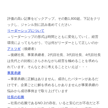
評価の高い記事をピックアップ。その数1,800超。下記をクリ
ックし、ジャンル別に読み進めてください
リーダーシップについて
→リーダーシップの形式は時間とともに変化していく。経営
環境によってもちがう。では何がリーダーとして正しいのか
アトツギ
（後継者）
→後継社長、事業承継者、2代目社長、3代目社長、4代目社長
は先代との比較にさらされながら経営を極めることを求めら
れています。そんなときに考えることといえば・・・
事業承継
→事業承継に正解はありません。成功したパターンがあるだ
けです。企業ごとに解を求めるしかありませんが事業承継の
悩みから成功事例まで取り上げています
社長の右腕
→社長の右腕であるNO.2の存在。いると安心だが不在だと不