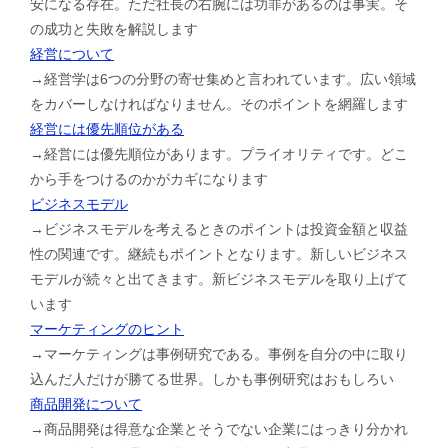
安になる存在。ただ社長の右腕には功罪があるのは事実。そ
の成功と失敗を解説します
経営について
→経営学は6つの分野の寄せ集めと言われています。広い領域
をカバーしなければなりません。そのポイントを網羅します
経営には優先順位がある
→経営には優先順位があります。プライオリティです。どこ
から手をつけるのかがカギになります
ビジネスモデル
→ビジネスモデルを考えるときのポイントは投資金額と収益
性の関連です。継続もポイントとなります。新しいビジネス
モデルが続々と出てきます。新ビジネスモデルを取り上げて
います
マーケティングのヒント
→マーケティングは事例研究である。事例を自分の中に取り
込んだ人だけが勝てる世界。しかも事例研究はおもしろい
商品開発について
→商品開発は得意な企業とそうでない企業にはっきり分かれ