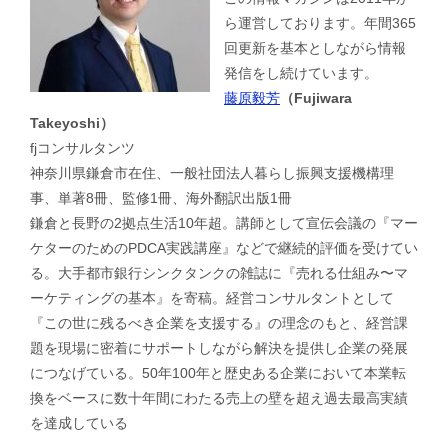
ら運営しております。年間365
回更新を基本としながら情報
発信をし続けています。
藤原毅芳
（Fujiwara
Takeyoshi）
fjコンサルタンツ
神奈川県鎌倉市在住、一般社団法人暮らし振興支援機構理
事、単著8冊、監修1冊、海外翻訳出版1冊
鎌倉と長野の2拠点生活10年超。講師として宣伝会議の『マー
ケターのためのPDCA実践講座』などで継続的評価を受けてい
る。大手都市銀行シンクタンクの雑誌に『売れる仕組み〜マ
ーケティングの基本』を寄稿。経営コンサルタントとして
『この世に残るべき企業を支援する』の理念のもと、経営課
題を現場に密着にサポートしながら解決を提供し企業の発展
につなげている。50年100年と歴史ある企業において本業転
換をベースに数十年間にわたる売上の壁を超え過去最高実績
を達成している