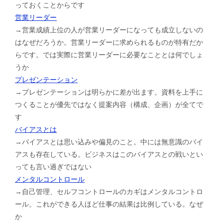
っておくことからです
営業リーダー
→営業成績上位の人が営業リーダーになっても成立しないの
はなぜだろうか。営業リーダーに求められるものが特有だか
らです。では実際に営業リーダーに必要なこととは何でしょ
うか
プレゼンテーション
→プレゼンテーションは明らかに差が出ます。資料を上手に
つくることが優先ではなく提案内容（構成、企画）が全てで
す
バイアスとは
→バイアスとは思い込みや偏見のこと。中には無意識のバイ
アスも存在している。ビジネスはこのバイアスとの戦いとい
っても言い過ぎではない
メンタルコントロール
→自己管理、セルフコントロールのカギはメンタルコントロ
ール。これができる人ほど仕事の結果は比例している。なぜ
か