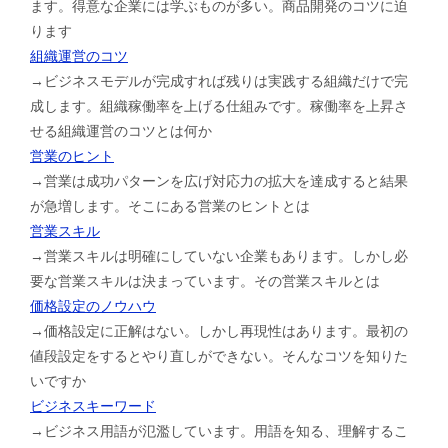
ます。得意な企業には学ぶものが多い。商品開発のコツに迫
ります
組織運営のコツ
→ビジネスモデルが完成すれば残りは実践する組織だけで完
成します。組織稼働率を上げる仕組みです。稼働率を上昇さ
せる組織運営のコツとは何か
営業のヒント
→営業は成功パターンを広げ対応力の拡大を達成すると結果
が急増します。そこにある営業のヒントとは
営業スキル
→営業スキルは明確にしていない企業もあります。しかし必
要な営業スキルは決まっています。その営業スキルとは
価格設定のノウハウ
→価格設定に正解はない。しかし再現性はあります。最初の
値段設定をするとやり直しができない。そんなコツを知りた
いですか
ビジネスキーワード
→ビジネス用語が氾濫しています。用語を知る、理解するこ