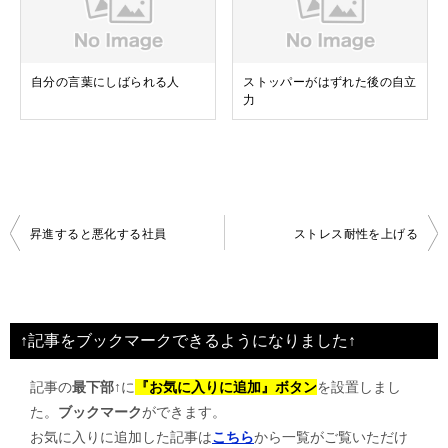
自分の言葉にしばられる人
ストッパーがはずれた後の自立
力
投
昇進すると悪化する社員
ストレス耐性を上げる
稿
ナ
ビ
↑記事をブックマークできるようになりました↑
ゲ
記事の
最下部↑
に
『お気に入りに追加』ボタン
を設置しまし
ー
た。
ブックマーク
ができます。
シ
お気に入りに追加した記事は
こちら
から一覧がご覧いただけ