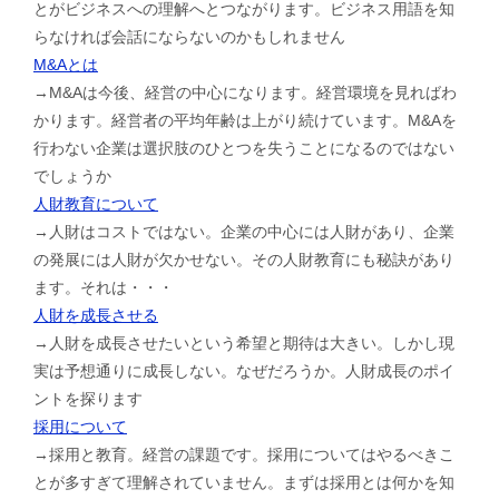
とがビジネスへの理解へとつながります。ビジネス用語を知
らなければ会話にならないのかもしれません
M&Aとは
→M&Aは今後、経営の中心になります。経営環境を見ればわ
かります。経営者の平均年齢は上がり続けています。M&Aを
行わない企業は選択肢のひとつを失うことになるのではない
でしょうか
人財教育について
→人財はコストではない。企業の中心には人財があり、企業
の発展には人財が欠かせない。その人財教育にも秘訣があり
ます。それは・・・
人財を成長させる
→人財を成長させたいという希望と期待は大きい。しかし現
実は予想通りに成長しない。なぜだろうか。人財成長のポイ
ントを探ります
採用について
→採用と教育。経営の課題です。採用についてはやるべきこ
とが多すぎて理解されていません。まずは採用とは何かを知