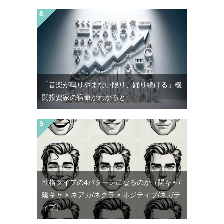
「音楽が鳴りやまない限り、踊り続ける」機
関投資家の宿命がわかると
性格タイプの4パターンになるのか（陽キャ/
陰キャ × ネアカ/ネクラ × ポジティブ/ネガテ
ィブ）