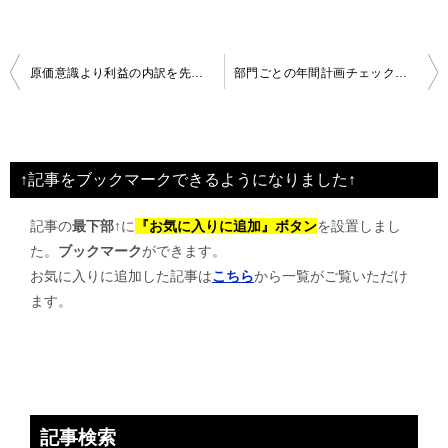
投
原価意識より利益の内訳を先に理解する
部門ごとの年間計画チェック基準
稿
ナ
ビ
↑記事をブックマークできるようになりました↑
ゲ
記事の
最下部↑
に
『お気に入りに追加』ボタン
を設置しまし
ー
た。
ブックマーク
ができます。
シ
お気に入りに追加した記事は
こちら
から一覧がご覧いただけ
ョ
ます。
ン
記事検索