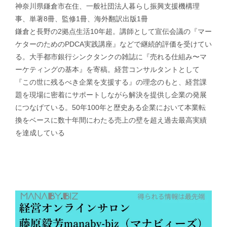
神奈川県鎌倉市在住、一般社団法人暮らし振興支援機構理
事、単著8冊、監修1冊、海外翻訳出版1冊
鎌倉と長野の2拠点生活10年超。講師として宣伝会議の『マー
ケターのためのPDCA実践講座』などで継続的評価を受けてい
る。大手都市銀行シンクタンクの雑誌に『売れる仕組み〜マ
ーケティングの基本』を寄稿。経営コンサルタントとして
『この世に残るべき企業を支援する』の理念のもと、経営課
題を現場に密着にサポートしながら解決を提供し企業の発展
につなげている。50年100年と歴史ある企業において本業転
換をベースに数十年間にわたる売上の壁を超え過去最高実績
を達成している