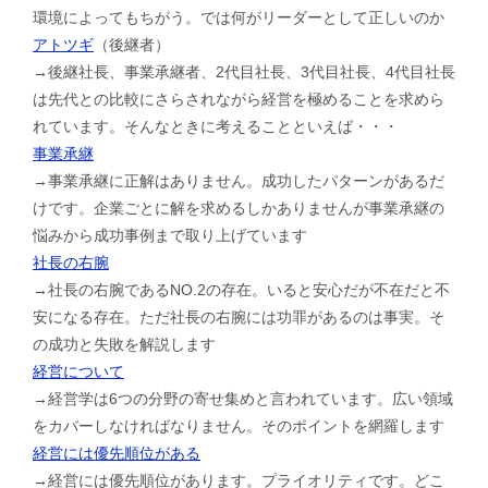
環境によってもちがう。では何がリーダーとして正しいのか
アトツギ
（後継者）
→後継社長、事業承継者、2代目社長、3代目社長、4代目社長
は先代との比較にさらされながら経営を極めることを求めら
れています。そんなときに考えることといえば・・・
事業承継
→事業承継に正解はありません。成功したパターンがあるだ
けです。企業ごとに解を求めるしかありませんが事業承継の
悩みから成功事例まで取り上げています
社長の右腕
→社長の右腕であるNO.2の存在。いると安心だが不在だと不
安になる存在。ただ社長の右腕には功罪があるのは事実。そ
の成功と失敗を解説します
経営について
→経営学は6つの分野の寄せ集めと言われています。広い領域
をカバーしなければなりません。そのポイントを網羅します
経営には優先順位がある
→経営には優先順位があります。プライオリティです。どこ