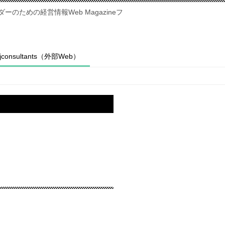
のための経営情報Web Magazineフ
fjconsultants（外部Web）