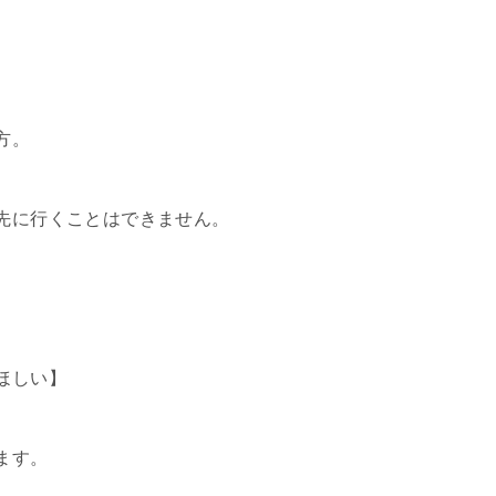
方。
先に行くことはできません。
、
ほしい】
ます。