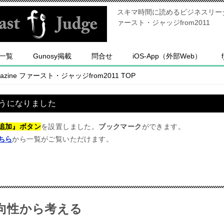
スキマ時間に読めるビジネスリーダー
ァースト・ジャッジfrom2011
一覧
Gunosy掲載
問合せ
iOS-App（外部Web）
ine ファースト・ジャッジfrom2011
TOP
うになりました
追加』ボタン
を設置しました。
ブックマーク
ができます。
ちら
から一覧がご覧いただけます。
向性から考える