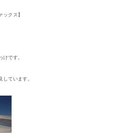
ァックス】
わけです。
及しています。