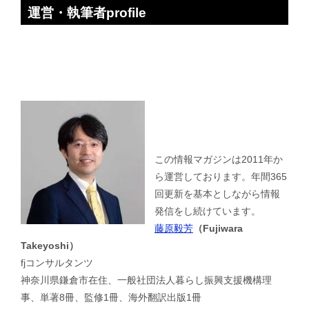
運営・執筆者profile
この情報マガジンは2011年か
ら運営しております。年間365
回更新を基本としながら情報
発信をし続けています。
藤原毅芳
（Fujiwara
Takeyoshi）
fjコンサルタンツ
神奈川県鎌倉市在住、一般社団法人暮らし振興支援機構理
事、単著8冊、監修1冊、海外翻訳出版1冊