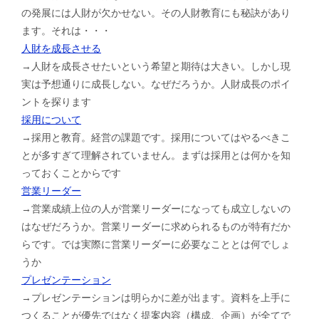
の発展には人財が欠かせない。その人財教育にも秘訣があり
ます。それは・・・
人財を成長させる
→人財を成長させたいという希望と期待は大きい。しかし現
実は予想通りに成長しない。なぜだろうか。人財成長のポイ
ントを探ります
採用について
→採用と教育。経営の課題です。採用についてはやるべきこ
とが多すぎて理解されていません。まずは採用とは何かを知
っておくことからです
営業リーダー
→営業成績上位の人が営業リーダーになっても成立しないの
はなぜだろうか。営業リーダーに求められるものが特有だか
らです。では実際に営業リーダーに必要なこととは何でしょ
うか
プレゼンテーション
→プレゼンテーションは明らかに差が出ます。資料を上手に
つくることが優先ではなく提案内容（構成、企画）が全てで