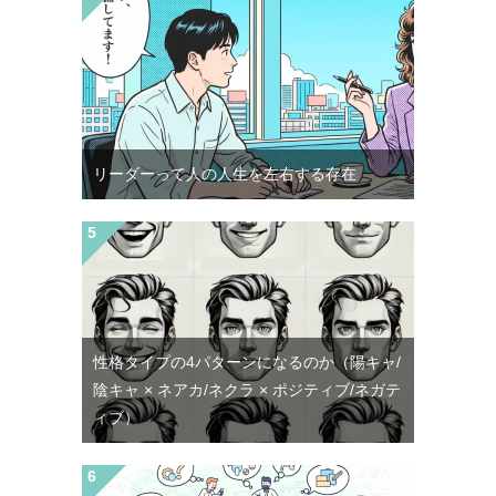
リーダーって人の人生を左右する存在
性格タイプの4パターンになるのか（陽キャ/
陰キャ × ネアカ/ネクラ × ポジティブ/ネガテ
ィブ）