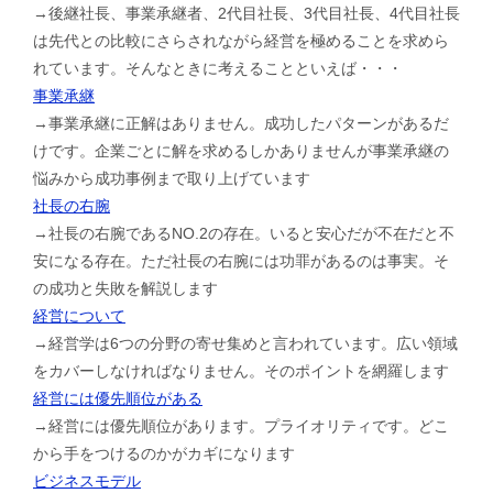
→後継社長、事業承継者、2代目社長、3代目社長、4代目社長
は先代との比較にさらされながら経営を極めることを求めら
れています。そんなときに考えることといえば・・・
事業承継
→事業承継に正解はありません。成功したパターンがあるだ
けです。企業ごとに解を求めるしかありませんが事業承継の
悩みから成功事例まで取り上げています
社長の右腕
→社長の右腕であるNO.2の存在。いると安心だが不在だと不
安になる存在。ただ社長の右腕には功罪があるのは事実。そ
の成功と失敗を解説します
経営について
→経営学は6つの分野の寄せ集めと言われています。広い領域
をカバーしなければなりません。そのポイントを網羅します
経営には優先順位がある
→経営には優先順位があります。プライオリティです。どこ
から手をつけるのかがカギになります
ビジネスモデル