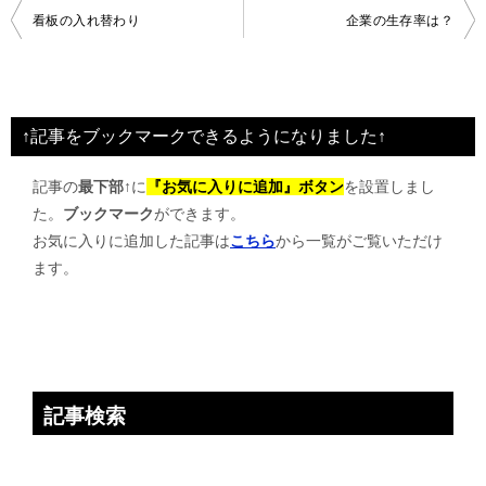
投
看板の入れ替わり
企業の生存率は？
稿
ナ
ビ
↑記事をブックマークできるようになりました↑
ゲ
記事の
最下部↑
に
『お気に入りに追加』ボタン
を設置しまし
ー
た。
ブックマーク
ができます。
シ
お気に入りに追加した記事は
こちら
から一覧がご覧いただけ
ョ
ます。
ン
記事検索