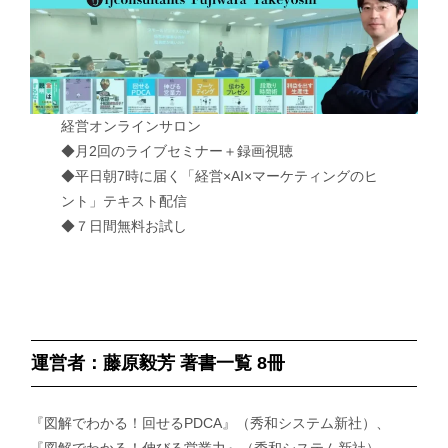
経営オンラインサロン
◆月2回のライブセミナー＋録画視聴
◆平日朝7時に届く「経営×AI×マーケティングのヒ
ント」テキスト配信
◆７日間無料お試し
運営者：藤原毅芳 著書一覧 8冊
『図解でわかる！回せるPDCA』（秀和システム新社）、
『図解でわかる！伸びる営業力』（秀和システム新社）、