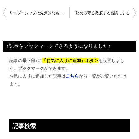
投
リーダーシップは先天的なものか？
決める守る徹底する習慣にする
稿
ナ
ビ
↑記事をブックマークできるようになりました↑
ゲ
記事の
最下部↑
に
『お気に入りに追加』ボタン
を設置しまし
ー
た。
ブックマーク
ができます。
シ
お気に入りに追加した記事は
こちら
から一覧がご覧いただけ
ョ
ます。
ン
記事検索