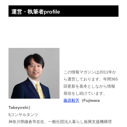
運営・執筆者profile
この情報マガジンは2011年か
ら運営しております。年間365
回更新を基本としながら情報
発信をし続けています。
藤原毅芳
（Fujiwara
Takeyoshi）
fjコンサルタンツ
神奈川県鎌倉市在住、一般社団法人暮らし振興支援機構理