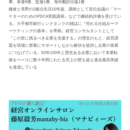
事、単著8冊、監修1冊、海外翻訳出版1冊
鎌倉と長野の2拠点生活10年超。講師として宣伝会議の『マー
ケターのためのPDCA実践講座』などで継続的評価を受けてい
る。大手都市銀行シンクタンクの雑誌に『売れる仕組み〜マ
ーケティングの基本』を寄稿。経営コンサルタントとして
『この世に残るべき企業を支援する』の理念のもと、経営課
題を現場に密着にサポートしながら解決を提供し企業の発展
につなげている。50年100年と歴史ある企業において本業転
換をベースに数十年間にわたる売上の壁を超え過去最高実績
を達成している