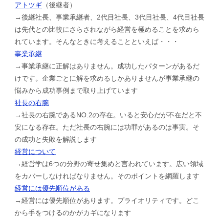
アトツギ
（後継者）
→後継社長、事業承継者、2代目社長、3代目社長、4代目社長
は先代との比較にさらされながら経営を極めることを求めら
れています。そんなときに考えることといえば・・・
事業承継
→事業承継に正解はありません。成功したパターンがあるだ
けです。企業ごとに解を求めるしかありませんが事業承継の
悩みから成功事例まで取り上げています
社長の右腕
→社長の右腕であるNO.2の存在。いると安心だが不在だと不
安になる存在。ただ社長の右腕には功罪があるのは事実。そ
の成功と失敗を解説します
経営について
→経営学は6つの分野の寄せ集めと言われています。広い領域
をカバーしなければなりません。そのポイントを網羅します
経営には優先順位がある
→経営には優先順位があります。プライオリティです。どこ
から手をつけるのかがカギになります