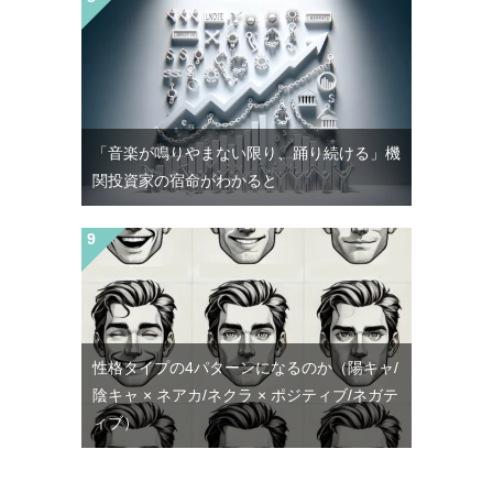
「音楽が鳴りやまない限り、踊り続ける」機
関投資家の宿命がわかると
性格タイプの4パターンになるのか（陽キャ/
陰キャ × ネアカ/ネクラ × ポジティブ/ネガテ
ィブ）