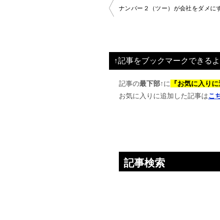
投
ナンバー２（ツー）が会社をダメに
稿
ナ
ビ
↑記事をブックマークできるよ
ゲ
ー
記事の
最下部↑
に
『お気に入りに
お気に入りに追加した記事は
こ
シ
ョ
ン
記事検索