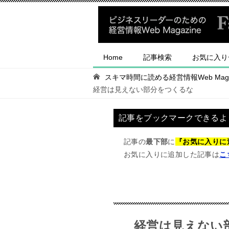
Home
記事検索
お気に入り
スキマ時間に読める経営情報Web Magaz
経営は見えない部分をつくるな
記事をブックマークできるよ
記事の
最下部
に
『お気に入りに
お気に入りに追加した記事は
こ
経営は見えない