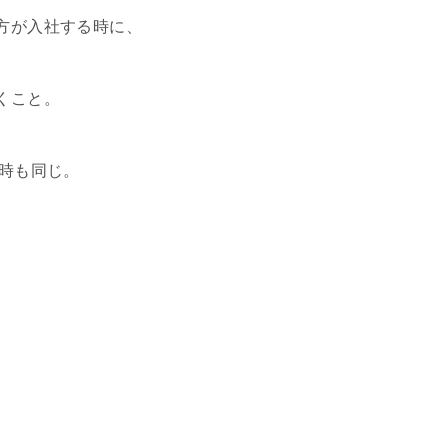
方が入社する時に、
くこと。
る時も同じ。