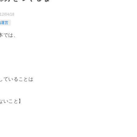
12/04/18
織運営
本では、
していることは
ないこと】