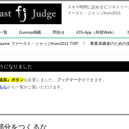
スキマ時間に読めるビジネスリーダー
ァースト・ジャッジfrom2011
一覧
Gunosy掲載
問合せ
iOS-App（外部Web）
ine ファースト・ジャッジfrom2011
TOP
事業承継者のための
うになりました
追加』ボタン
を設置しました。
ブックマーク
ができます。
ちら
から一覧がご覧いただけます。
部分をつくるな