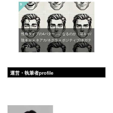
性格タイプの4パターンになるのか（陽キャ/
陰キャ × ネアカ/ネクラ × ポジティブ/ネガテ
ィブ）
運営・執筆者profile