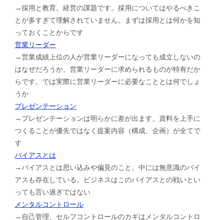
→採用と教育。経営の課題です。採用についてはやるべきこ
とが多すぎて理解されていません。まずは採用とは何かを知
っておくことからです
営業リーダー
→営業成績上位の人が営業リーダーになっても成立しないの
はなぜだろうか。営業リーダーに求められるものが特有だか
らです。では実際に営業リーダーに必要なこととは何でしょ
うか
プレゼンテーション
→プレゼンテーションは明らかに差が出ます。資料を上手に
つくることが優先ではなく提案内容（構成、企画）が全てで
す
バイアスとは
→バイアスとは思い込みや偏見のこと。中には無意識のバイ
アスも存在している。ビジネスはこのバイアスとの戦いとい
っても言い過ぎではない
メンタルコントロール
→自己管理、セルフコントロールのカギはメンタルコントロ