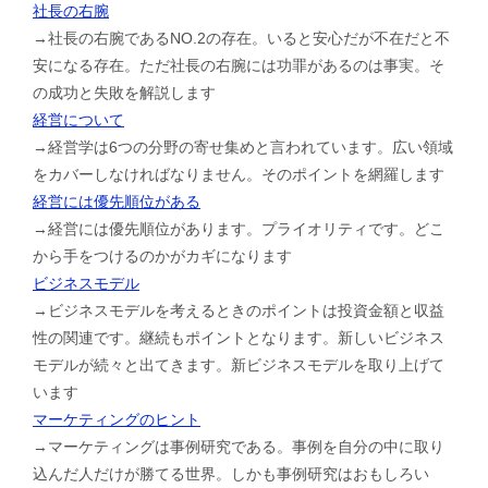
社長の右腕
→社長の右腕であるNO.2の存在。いると安心だが不在だと不
安になる存在。ただ社長の右腕には功罪があるのは事実。そ
の成功と失敗を解説します
経営について
→経営学は6つの分野の寄せ集めと言われています。広い領域
をカバーしなければなりません。そのポイントを網羅します
経営には優先順位がある
→経営には優先順位があります。プライオリティです。どこ
から手をつけるのかがカギになります
ビジネスモデル
→ビジネスモデルを考えるときのポイントは投資金額と収益
性の関連です。継続もポイントとなります。新しいビジネス
モデルが続々と出てきます。新ビジネスモデルを取り上げて
います
マーケティングのヒント
→マーケティングは事例研究である。事例を自分の中に取り
込んだ人だけが勝てる世界。しかも事例研究はおもしろい