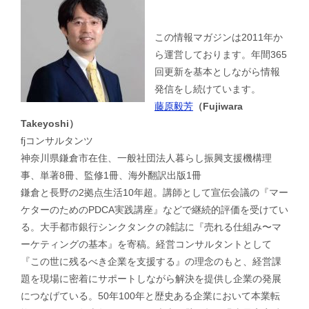
この情報マガジンは2011年か
ら運営しております。年間365
回更新を基本としながら情報
発信をし続けています。
藤原毅芳
（Fujiwara
Takeyoshi）
fjコンサルタンツ
神奈川県鎌倉市在住、一般社団法人暮らし振興支援機構理
事、単著8冊、監修1冊、海外翻訳出版1冊
鎌倉と長野の2拠点生活10年超。講師として宣伝会議の『マー
ケターのためのPDCA実践講座』などで継続的評価を受けてい
る。大手都市銀行シンクタンクの雑誌に『売れる仕組み〜マ
ーケティングの基本』を寄稿。経営コンサルタントとして
『この世に残るべき企業を支援する』の理念のもと、経営課
題を現場に密着にサポートしながら解決を提供し企業の発展
につなげている。50年100年と歴史ある企業において本業転