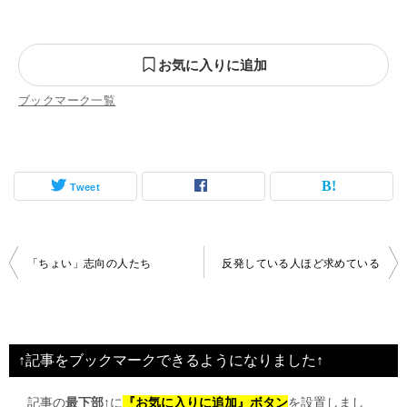
お気に入りに追加
ブックマーク一覧
Tweet
投
「ちょい」志向の人たち
反発している人ほど求めている
稿
ナ
ビ
↑記事をブックマークできるようになりました↑
ゲ
記事の
最下部↑
に
『お気に入りに追加』ボタン
を設置しまし
ー