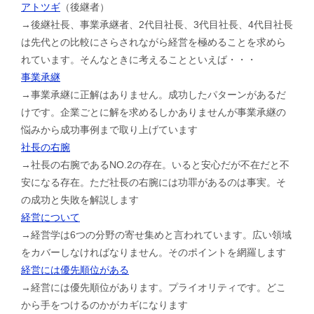
アトツギ
（後継者）
→後継社長、事業承継者、2代目社長、3代目社長、4代目社長
は先代との比較にさらされながら経営を極めることを求めら
れています。そんなときに考えることといえば・・・
事業承継
→事業承継に正解はありません。成功したパターンがあるだ
けです。企業ごとに解を求めるしかありませんが事業承継の
悩みから成功事例まで取り上げています
社長の右腕
→社長の右腕であるNO.2の存在。いると安心だが不在だと不
安になる存在。ただ社長の右腕には功罪があるのは事実。そ
の成功と失敗を解説します
経営について
→経営学は6つの分野の寄せ集めと言われています。広い領域
をカバーしなければなりません。そのポイントを網羅します
経営には優先順位がある
→経営には優先順位があります。プライオリティです。どこ
から手をつけるのかがカギになります