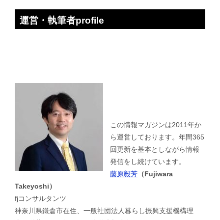
運営・執筆者profile
この情報マガジンは2011年か
ら運営しております。年間365
回更新を基本としながら情報
発信をし続けています。
藤原毅芳
（Fujiwara
Takeyoshi）
fjコンサルタンツ
神奈川県鎌倉市在住、一般社団法人暮らし振興支援機構理