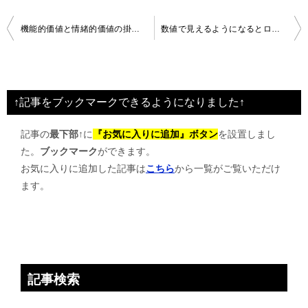
投
機能的価値と情緒的価値の掛け合わせ
数値で見えるようになるとロスを感じる
稿
ナ
ビ
↑記事をブックマークできるようになりました↑
ゲ
記事の
最下部↑
に
『お気に入りに追加』ボタン
を設置しまし
ー
た。
ブックマーク
ができます。
シ
お気に入りに追加した記事は
こちら
から一覧がご覧いただけ
ョ
ます。
ン
記事検索