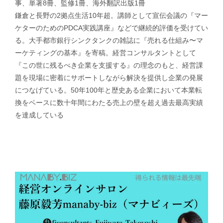
事、単著8冊、監修1冊、海外翻訳出版1冊
鎌倉と長野の2拠点生活10年超。講師として宣伝会議の『マー
ケターのためのPDCA実践講座』などで継続的評価を受けてい
る。大手都市銀行シンクタンクの雑誌に『売れる仕組み〜マ
ーケティングの基本』を寄稿。経営コンサルタントとして
『この世に残るべき企業を支援する』の理念のもと、経営課
題を現場に密着にサポートしながら解決を提供し企業の発展
につなげている。50年100年と歴史ある企業において本業転
換をベースに数十年間にわたる売上の壁を超え過去最高実績
を達成している