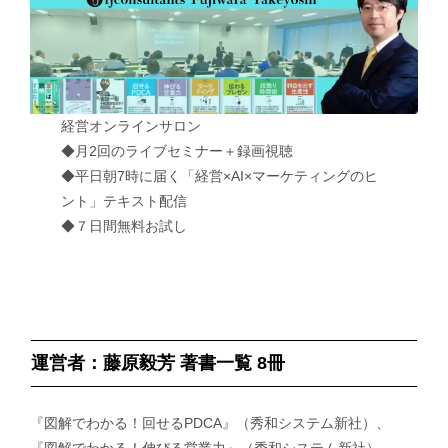
経営オンラインサロン
◆月2回のライブセミナー＋録画視聴
◆平日朝7時に届く「経営×AI×マーケティングのヒ
ント」テキスト配信
◆７日間無料お試し
運営者：藤原毅芳 著書一覧 8冊
『図解でわかる！回せるPDCA』（秀和システム新社）、
『図解でわかる！伸びる営業力』（秀和システム新社）、